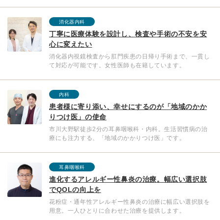
消化器内科
丁寧に医療体験を設計し、検査や手術の不安を安
心に変えたい
消化器内視鏡検査から肛門疾患の日帰り手術まで、一貫し
て対応が可能です。女性医師も在籍しています。
内科
患者様に寄り添い、幸せにするのが「地域のかか
りつけ医」の使命
市川大野駅徒歩2分の耳鼻咽喉科・内科。生活習慣病の治
療にも注力する、「地域のかかりつけ医」です。
耳鼻咽喉科
進化するアレルギー性鼻炎の治療。幅広い選択肢
でQOLの向上を
花粉症・通年性アレルギー性鼻炎の治療に幅広い選択肢を
用意。一人ひとりに合わせた治療を提供します。