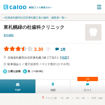
«北海道札幌市白石区東札幌三条の歯科・歯医者一覧へ
東札幌緑の杜歯科クリニック
東札幌駅
3.30
1件
？
地図
北海道札幌市白石区東札幌 3条 1丁目2-1【
】
駐車場あり
電子決済可
マイナ受付 (スマホ可)
土曜も診療
夜（〜20:00）
1件
TOP
地図
口コミ
アクセス数 7月：
30
| 6月：
19
| 年間：
342