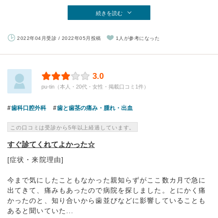
続きを読む
2022年04月受診 / 2022年05月投稿
1人が参考になった
3.0
pu-tin（本人・20代・女性・掲載口コミ1件）
歯科口腔外科
歯と歯茎の痛み・腫れ・出血
この口コミは受診から5年以上経過しています。
すぐ診てくれてよかった☆
[症状・来院理由]
今まで気にしたこともなかった親知らずがここ数カ月で急に
出てきて、痛みもあったので病院を探しました。とにかく痛
かったのと、知り合いから歯並びなどに影響していることも
あると聞いていた...