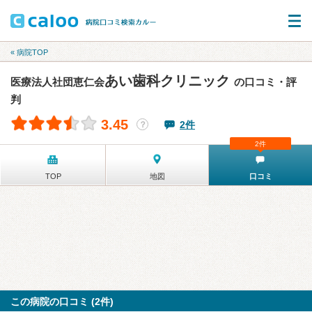
« 病院TOP
あい歯科クリニック
医療法人社団恵仁会
の口コミ・評
判
3.45
2件
？
2件
TOP
地図
口コミ
この病院の口コミ (2件)