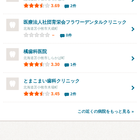
3.69
2件
医療法人社団育栄会フラワーデンタルクリニック
北海道苫小牧市大成町
－
0件
橘歯科医院
北海道苫小牧市しらかば町
3.30
1件
とまこまい歯科クリニック
北海道苫小牧市木場町
3.45
2件
この近くの病院をもっと見る »