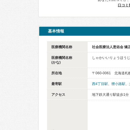
口コミ
基本情報
医療機関名称
社会医療法人恵佑会 矯
医療機関名称
しゃかいいりょうほうじ
(かな)
所在地
〒060-0061 北海
最寄駅
西4丁目駅
、
狸小路駅
、
アクセス
地下鉄大通り駅徒歩1分