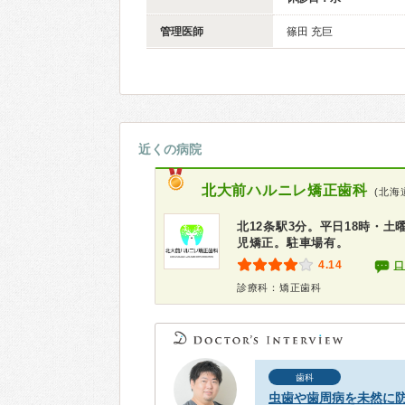
管理医師
篠田 充巨
近くの病院
北大前ハルニレ矯正歯科
(北海
北12条駅3分。平日18時・
児矯正。駐車場有。
4.14
口
診療科：矯正歯科
歯科
虫歯や歯周病を未然に