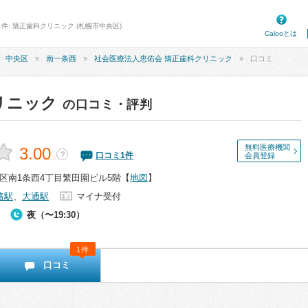
1件: 矯正歯科クリニック (札幌市中央区)
Calooとは
中央区
南一条西
社会医療法人恵佑会 矯正歯科クリニック
口コミ
リニック
の口コミ・評判
無料医療機関
3.00
？
口コミ
1
件
会員登録
区南1条西4丁目繁田園ビル5階
【
地図
】
路駅
、
大通駅
マイナ受付
夜（〜19:30）
1件
口コミ