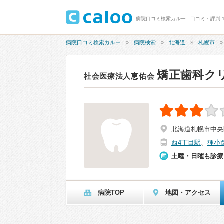
病院口コミ検索カルー - 口コミ・評判 
病院口コミ検索カルー
病院検索
北海道
札幌市
矯正歯科ク
社会医療法人恵佑会
北海道札幌市中央
西4丁目駅
、
狸小
土曜・日曜も診療
病院TOP
地図・アクセス