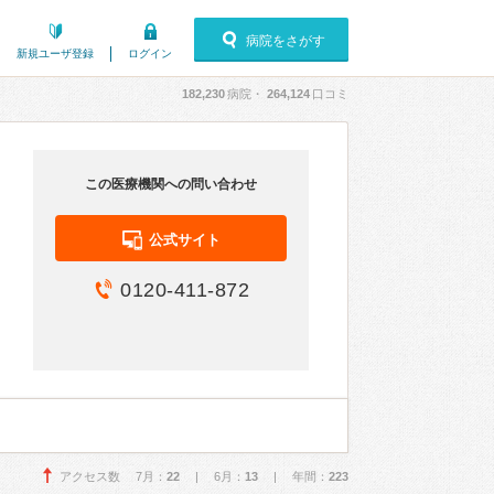
病院をさがす
新規ユーザ登録
ログイン
182,230
病院・
264,124
口コミ
この医療機関への問い合わせ
公式サイト
0120-411-872
アクセス数 7月：
22
| 6月：
13
| 年間：
223