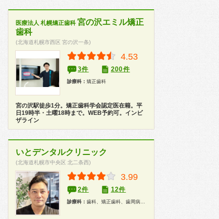
宮の沢エミル矯正
医療法人 札幌矯正歯科
歯科
(北海道札幌市西区 宮の沢一条)
4.53
3件
200件
診療科：
矯正歯科
宮の沢駅徒歩1分。矯正歯科学会認定医在籍。平
日19時半・土曜18時まで。WEB予約可。インビ
ザライン
いとデンタルクリニック
(北海道札幌市中央区 北二条西)
3.99
2件
12件
診療科：
歯科、矯正歯科、歯周病科、小児歯科、歯科口腔外科、インプラント、ホワイトニング