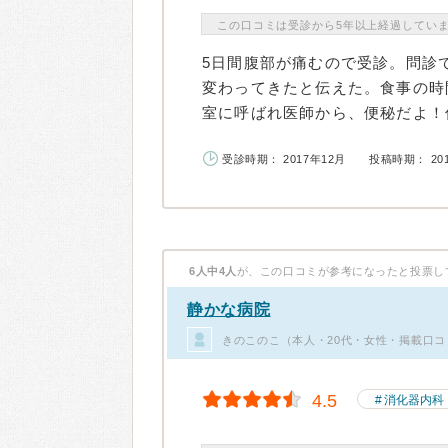
この口コミは受診から5年以上経過してい
5日間腹部が痛むので受診。問診
変わってきたと伝えた。食事の時
室に呼ばれ医師から、便秘だよ！何
受診時期： 2017年12月
投稿時期： 20
6人中4人
が、この口コミが参考になったと投票し
静かな病院
きのこのこ（本人・20代・女性・掲載口コ
4.5
消化器内科