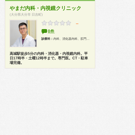
やまだ内科・内視鏡クリニック
(大分県大分市 日吉町)
－
0件
診療科：
内科、消化器内科、肛門科、内視鏡
高城駅徒歩5分の内科・消化器・内視鏡内科。平
日17時半・土曜12時半まで。専門医。CT・駐車
場完備。