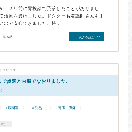
が、２年前に胃検診で受診したことがありまし
て治療を受けました。ドクターも看護師さんも丁
ので安心できました。特...
16年03月
続きを読む
しています。
ので点滴と内服でなおりました。
件）
腸閉塞
発熱
胃痛・腹痛
ます。