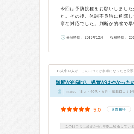
今回は予防接種をお願いしました
た。その後、体調不良時に通院し
寧な対応でした。判断が的確で早い
受診時期： 2015年12月
投稿時期： 20
19人中13人
が、この口コミが参考になったと投票
診断が的確で、処置がはやかった
matsu（本人・40代・女性・掲載口コミ1
5.0
胃腸科
この口コミは受診から5年以上経過してい