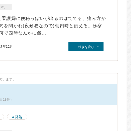
ます。
で看護婦に便秘っぽいが出るのはでてる、痛み方が
間を聞かれ(夜勤務なので)朝四時と伝える。診察
で四時なんかに飯...
17年12月
続きを読む
ています。
ミ19件）
発熱