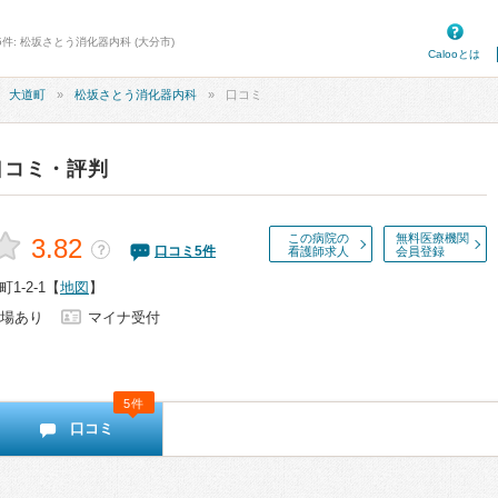
件: 松坂さとう消化器内科 (大分市)
Calooとは
大道町
松坂さとう消化器内科
口コミ
口コミ・評判
この病院の
無料医療機関
3.82
？
口コミ
5
件
看護師求人
会員登録
-2-1
【
地図
】
場あり
マイナ受付
5件
口コミ