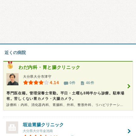
近くの病院
わだ内科・胃と腸クリニック
大分県大分市津守
4.14
0件
46件
専門医在籍。管理栄養士常勤。平日・土曜も8時半から診療。駐車場
有。苦しくない胃カメラ・大腸カメラ。
診療科：内科、消化器内科、胃腸科、外科、整形外科、リハビリテーション科、内視鏡、健康診断
垣迫胃腸クリニック
大分県大分市金池南