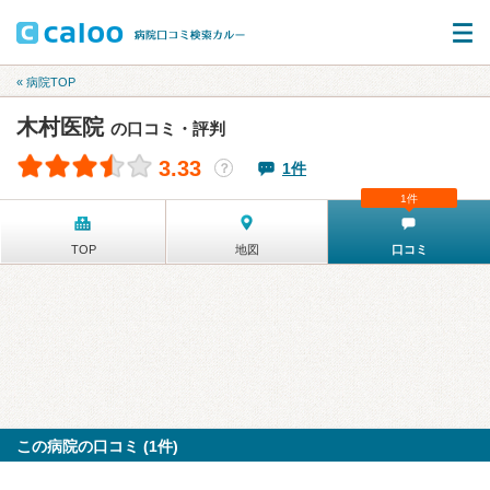
« 病院TOP
木村医院
の口コミ・評判
3.33
1件
？
1件
TOP
地図
口コミ
この病院の口コミ (1件)