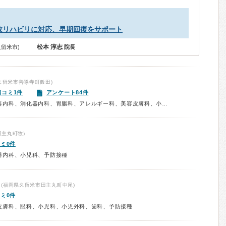
故リハビリに対応、早期回復をサポート
松本 淳志
留米市)
院長
久留米市善導寺町飯田)
口コミ1件
アンケート84件
診療科：内科、呼吸器内科、循環器内科、消化器内科、胃腸科、アレルギー科、美容皮膚科、小児科、内視鏡、予防接種、健康診断
主丸町牧)
ミ0件
器内科、小児科、予防接種
(福岡県久留米市田主丸町中尾)
ミ0件
皮膚科、眼科、小児科、小児外科、歯科、予防接種