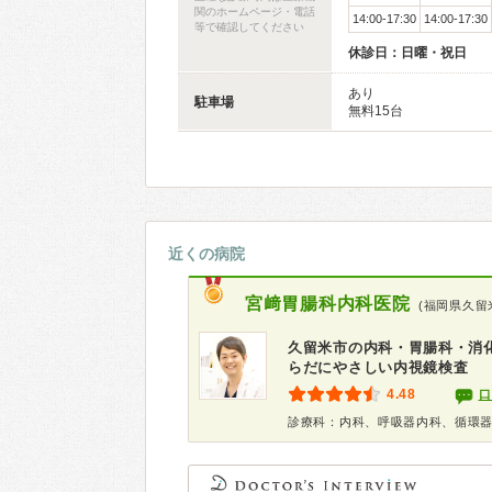
関のホームページ・電話
14:00-17:30
14:00-17:30
等で確認してください
休診日：日曜・祝日
あり
駐車場
無料15台
近くの病院
宮﨑胃腸科内科医院
(福岡県久留
久留米市の内科・胃腸科・消
らだにやさしい内視鏡検査
4.48
口