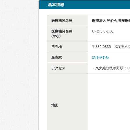
基本情報
医療機関名称
医療法人 発心会 井星医
医療機関名称
いぼし いいん
(かな)
所在地
〒839-0835 福岡県
最寄駅
筑後草野駅
アクセス
・久大線筑後草野駅より
地図