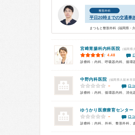
整形外科
平日20時までの交通事
まつもと整形外科 (福岡県・久
宮﨑胃腸科内科医院
(福岡県
4.48
中野内科医院
(福岡県久留米市田
－
口コ
診療科：内科、循環器内科、消化
ゆうかり医療療育センター
－
口コ
診療科：内科、外科、整形外科、