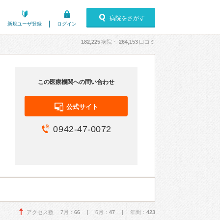
病院をさがす
新規ユーザ登録
ログイン
182,225
病院・
264,153
口コミ
この医療機関への問い合わせ
公式サイト
0942-47-0072
アクセス数 7月：
66
| 6月：
47
| 年間：
423