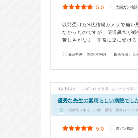
5.0
大腸ガン検診
以前受けたS状結腸カメラで痛い
なかったのですが、便通異常が続
苦しさがなく、非常に楽に受けるこ
受診時期： 2026年04月
投稿時期： 20
4人中3人
が、この口コミが参考になったと投票し
優秀な先生の素晴らしい病院でし
桃太郎（本人・70代・男性・掲載口コミ1
5.0
胃ガン検診