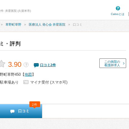
件: 井星医院 (久留米市)
Calooとは
草野町草野
医療法人 発心会 井星医院
口コミ
ミ・評判
この病院の
3.90
？
口コミ
2
件
看護師求人
野町草野450
【
地図
】
駐車場あり
マイナ受付 (スマホ可)
2件
口コミ