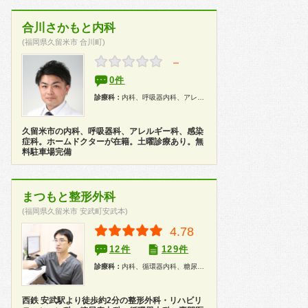
合川さかもと内科
(福岡県久留米市 合川町)
－
0件
診療科：
内科、呼吸器内科、アレルギー科、漢方、健康診断、在宅医療
久留米市の内科、呼吸器科、アレルギー科、感染
症科。ホームドクターが在籍。土曜診療あり。無
料駐車場完備
まつもと整形外科
(福岡県久留米市 安武町安武本)
4.78
12件
129件
診療科：
内科、循環器内科、糖尿病科、整形外科、リハビリテーション科、健康診断
西鉄 安武駅より徒歩約2分の整形外科・リハビリ