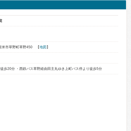
院
久留米市草野町草野450 【
地図
】
徒歩20分 ・西鉄バス草野経由田主丸ゆき上町バス停より徒歩5分