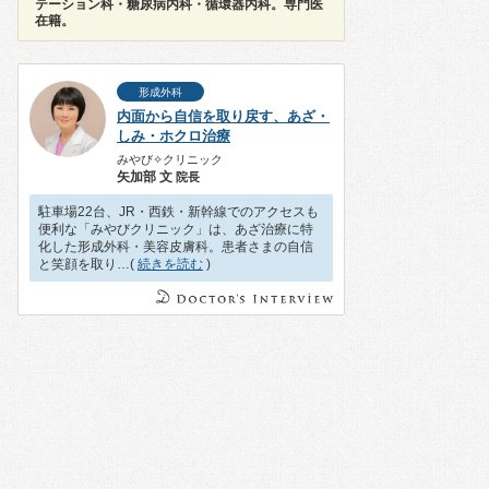
テーション科・糖尿病内科・循環器内科。専門医
在籍。
形成外科
内面から自信を取り戻す、あざ・
しみ・ホクロ治療
みやび✧クリニック
矢加部 文
院長
駐車場22台、JR・西鉄・新幹線でのアクセスも
便利な「みやびクリニック」は、あざ治療に特
化した形成外科・美容皮膚科。患者さまの自信
と笑顔を取り…(
続きを読む
)