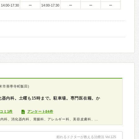
14:00-17:30
ー
14:00-17:30
ー
ー
ー
米市善導寺町飯田)
化器内科。土曜も15時まで。駐車場。専門医在籍。か
コミ1件
アンケート84件
診療科：内科、呼吸器内科、循環器内科、消化器内科、胃腸科、アレルギー科、美容皮膚科、小児科、内視鏡、健康診断
頼れるドクターが教える治療法 Vol.125