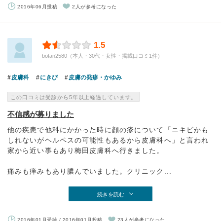
2016年06月投稿
2人が参考になった
1.5
botan2580（本人・30代・女性・掲載口コミ1件）
皮膚科
にきび
皮膚の発疹・かゆみ
この口コミは受診から5年以上経過しています。
不信感が募りました
他の疾患で他科にかかった時に顔の疹について「ニキビかも
しれないがヘルペスの可能性もあるから皮膚科へ」と言われ
家から近い事もあり梅田皮膚科へ行きました。
痛みも痒みもあり膿んでいました。クリニック...
続きを読む
2016年01月受診 / 2016年01月投稿
23人が参考になった