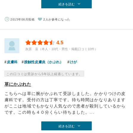
続きを読む
2015年06月投稿
2人が参考になった
4.5
灰原 哀（本人・10代・男性・掲載口コミ10件）
皮膚科
接触性皮膚炎（かぶれ）
けが
この口コミは受診から5年以上経過しています。
草にかぶれた
こちらへは草に腕がかぶれて受診しました。かかりつけの皮
膚科です。受付の方は丁寧です。待ち時間はかなりあります
がここは地域でもかなり人気なので患者が殺到しているから
です。この時も４０分くらい待ちました。...
続きを読む