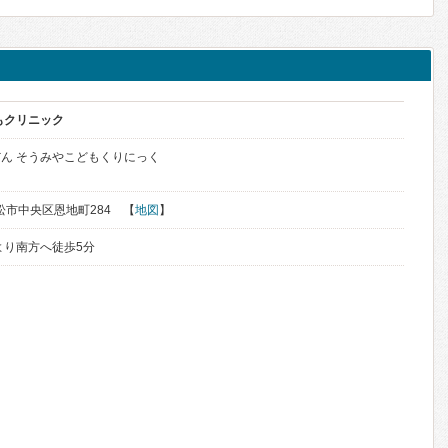
もクリニック
ん そうみやこどもくりにっく
浜松市中央区恩地町284 【
地図
】
より南方へ徒歩5分