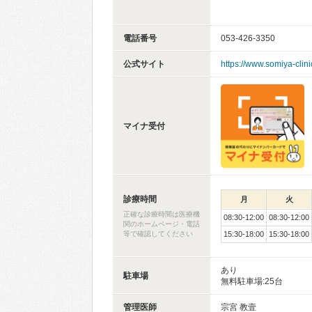
電話番号
053-426-3350
公式サイト
https://www.somiya-clini
マイナ受付
診療時間
月
火
正確な診療時間は医療機
08:30-12:00
08:30-12:00
関のホームページ・電話
等で確認してください
15:30-18:00
15:30-18:00
あり
駐車場
無料駐車場:25台
管理医師
宗宮 教壹