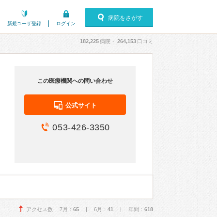
病院をさがす
新規ユーザ登録
ログイン
182,225
病院・
264,153
口コミ
この医療機関への問い合わせ
公式サイト
053-426-3350
アクセス数 7月：
65
| 6月：
41
| 年間：
618