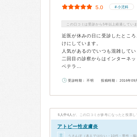
5.0
小児科
この口コミは受診から5年以上経過してい
近医が休みの日に受診したところ
けにしています。
人気があるのでいつも混雑してい
二回目の診察からはインターネッ
ベテラ...
受診時期： 不明
投稿時期： 2016年09
5人中4人
が、この口コミが参考になったと投票し
アトピー性皮膚炎
うさんぽ（本人ではない・10代・男性・掲