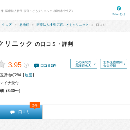
2件: 医療法人社団 宗宮こどもクリニック (浜松市中央区)
Calooとは
中央区
恩地町
医療法人社団 宗宮こどもクリニック
口コミ
クリニック
の口コミ・評判
この病院の
無料医療機関
3.95
？
口コミ
2
件
看護師求人
会員登録
区恩地町284
【
地図
】
マイナ受付
朝（8:30〜）
2件
口コミ