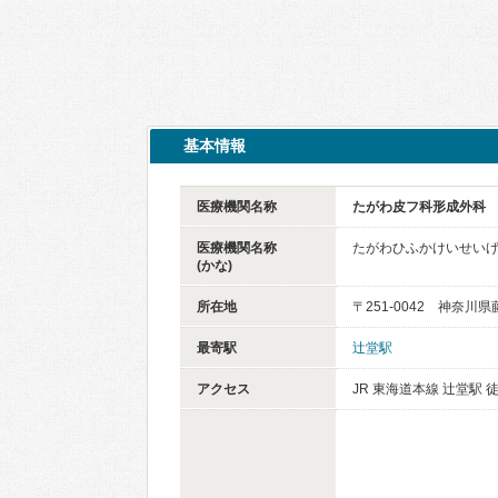
基本情報
医療機関名称
たがわ皮フ科形成外科
医療機関名称
たがわひふかけいせい
(かな)
所在地
〒251-0042 神奈川
最寄駅
辻堂駅
アクセス
JR 東海道本線 辻堂駅 