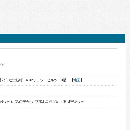
げか
県藤沢市辻堂新町1-4-32フラワービルツー3階 【
地図
】
徒歩 5分 (バスの場合) 辻堂駅北口停留所下車 徒歩約 5分