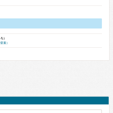
くろ）
体窒素）