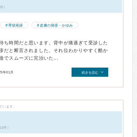
2件）
帯状疱疹
皮膚の発疹・かゆみ
待ち時間だと思います。背中が痛過ぎて受診した
疹だと断言されました。それ位わかりやすく酷か
でスムーズに完治いた...
25年01月
続きを読む
ています。
10件）