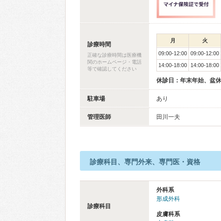
月
火
診療時間
09:00-12:00
09:00-12:00
正確な診療時間は医療機
関のホームページ・電話
14:00-18:00
14:00-18:00
等で確認してください
休診日：年末年始、盆
駐車場
あり
管理医師
田川一夫
診療科目、専門外来、専門医・資格
外科系
形成外科
診療科目
皮膚科系