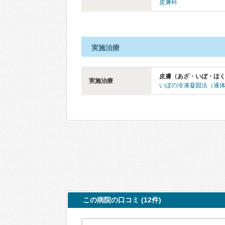
皮膚科
実施治療
皮膚（あざ・いぼ・ほ
実施治療
いぼの冷凍凝固法（液
この病院の口コミ (12件)