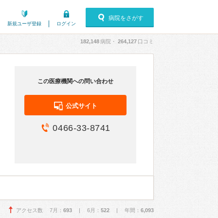
病院をさがす
新規ユーザ登録
ログイン
182,148
病院・
264,127
口コミ
この医療機関への問い合わせ
公式サイト
0466-33-8741
アクセス数 7月：
693
| 6月：
522
| 年間：
6,093