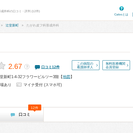
成外科の口コミ・評判 (12件)
Calooとは
辻堂新町
たがわ皮フ科形成外科
この病院の
無料医療機関
2.67
？
口コミ
12
件
看護師求人
会員登録
新町1-4-32フラワービルツー3階
【
地図
】
場あり
マイナ受付 (スマホ可)
12件
口コミ