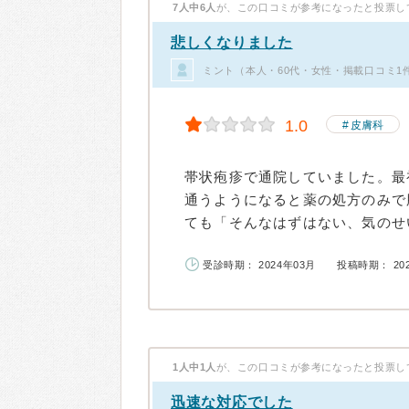
7人中6人
が、この口コミが参考になったと投票し
悲しくなりました
ミント（本人・60代・女性・掲載口コミ1
1.0
皮膚科
帯状疱疹で通院していました。最
通うようになると薬の処方のみで
ても「そんなはずはない、気のせい
受診時期： 2024年03月
投稿時期： 20
1人中1人
が、この口コミが参考になったと投票し
迅速な対応でした