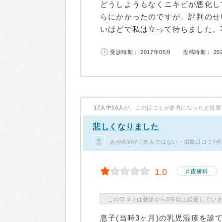
どうしようもなくニキビが悪化し
らにかかったのですが、評判のせ
いほどで私は立って待ちました。私
受診時期： 2017年05月
投稿時期： 20
17人中14人
が、この口コミが参考になったと投票
悲しくなりました
あやめ567（本人ではない・掲載口コミ7
1.0
皮膚科
この口コミは受診から5年以上経過してい
息子(当時3ヶ月)の乳児湿疹を診