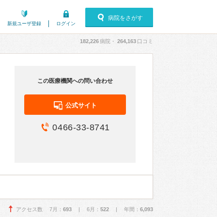
病院をさがす
新規ユーザ登録
ログイン
182,226
病院・
264,163
口コミ
この医療機関への問い合わせ
公式サイト
0466-33-8741
アクセス数 7月：
693
| 6月：
522
| 年間：
6,093