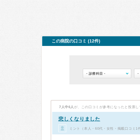
この病院の口コミ (12件)
7人中6人
が、この口コミが参考になったと投票し
悲しくなりました
ミント（本人・60代・女性・掲載口コミ1