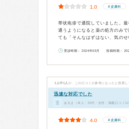
1.0
皮膚科
帯状疱疹で通院していました。最
通うようになると薬の処方のみで
ても「そんなはずはない、気のせい
受診時期： 2024年03月
投稿時期： 20
1人中1人
が、この口コミが参考になったと投票し
迅速な対応でした
あるま（本人・30代・女性・掲載口コミ3
4.0
皮膚科