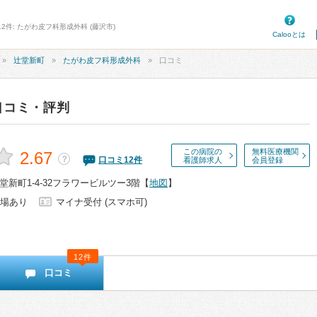
2件: たがわ皮フ科形成外科 (藤沢市)
Calooとは
辻堂新町
たがわ皮フ科形成外科
口コミ
口コミ・評判
この病院の
無料医療機関
2.67
？
口コミ
12
件
看護師求人
会員登録
新町1-4-32フラワービルツー3階
【
地図
】
場あり
マイナ受付 (スマホ可)
12件
口コミ