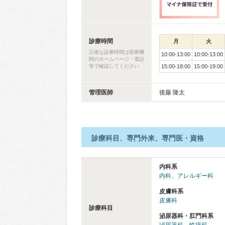
診療時間
月
火
正確な診療時間は医療機
10:00-13:00
10:00-13:00
関のホームページ・電話
等で確認してください
15:00-18:00
15:00-19:00
管理医師
後藤 隆太
診療科目、専門外来、専門医・資格
内科系
内科
、
アレルギー科
皮膚科系
皮膚科
診療科目
泌尿器科・肛門科系