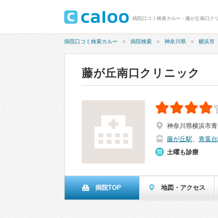
病院口コミ検索カルー - 藤が丘南口クリ
病院口コミ検索カルー
病院検索
神奈川県
横浜市
藤が丘南口クリニック
神奈川県横浜市青葉
藤が丘駅
、
青葉台
土曜も診療
病院TOP
地図・アクセス