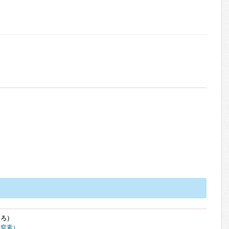
くろ）
体窒素）