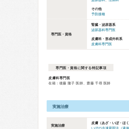
泌尿器科
、
性病科
その他
予防接種
腎臓・泌尿器系
泌尿器科専門医
専門医・資格
皮膚科・形成外科系
皮膚科専門医
専門医・資格に関する特記事項
皮膚科専門医
在籍：後藤 隆子 医師、齋藤 千尋 医師
実施治療
皮膚（あざ・いぼ・ほ
実施治療
いぼの冷凍凝固法（液