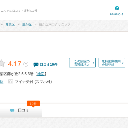
ニックの口コミ・評判 (10件)
Calooとは
青葉区
藤が丘
藤が丘南口クリニック
この病院の
無料医療機関
4.17
？
口コミ
10
件
看護師求人
会員登録
区藤が丘2-5-5 3階
【
地図
】
駅
マイナ受付 (スマホ可)
10件
口コミ