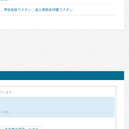
種
、
帯状疱疹ワクチン
、
成人用肺炎球菌ワクチン
ています。
ミ1件）