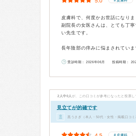
5.0
皮膚科
皮膚科で、何度かお世話になりま
副院長の女医さんは、とても丁寧
い先生です。
長年陰部の痒みに悩まされています
受診時期： 2026年06月
投稿時期： 20
2人中0人
が、この口コミが参考になったと投票し
見立てが的確です
黒うさぎ（本人・50代・女性・掲載口コミ
4.5
皮膚科