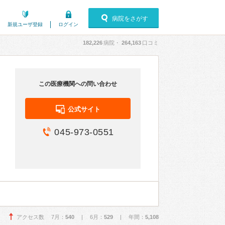
病院をさがす
新規ユーザ登録
ログイン
182,226
病院・
264,163
口コミ
この医療機関への問い合わせ
公式サイト
045-973-0551
アクセス数 7月：
540
| 6月：
529
| 年間：
5,108