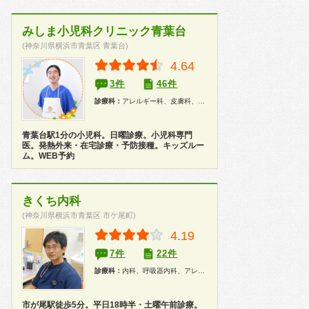
みしま小児科クリニック青葉台
(神奈川県横浜市青葉区 青葉台)
4.64
3件
46件
診療科：
アレルギー科、皮膚科、泌尿器科、小児科、漢方、健康診断、在宅医療
青葉台駅1分の小児科。日曜診療。小児科専門
医。発熱外来・在宅診療・予防接種。キッズルー
ム。WEB予約
きくち内科
(神奈川県横浜市青葉区 市ケ尾町)
4.19
7件
22件
診療科：
内科、呼吸器内科、アレルギー科
市が尾駅徒歩5分。平日18時半・土曜午前診療。