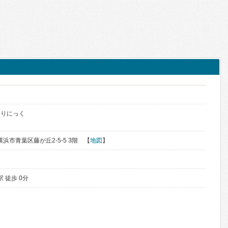
くりにっく
横浜市青葉区藤が丘2-5-5 3階 【
地図
】
 徒歩 0分