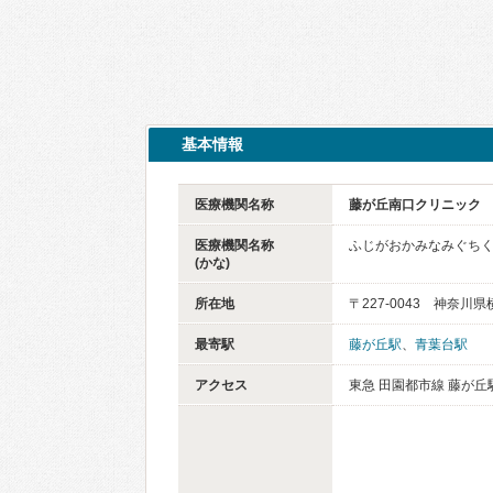
基本情報
医療機関名称
藤が丘南口クリニック
医療機関名称
ふじがおかみなみぐち
(かな)
所在地
〒227-0043 神奈川県
最寄駅
藤が丘駅
、
青葉台駅
アクセス
東急 田園都市線 藤が丘駅