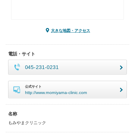
大きな地図・アクセス
電話・サイト
045-231-0231
公式サイト
http://www.momiyama-clinic.com
名称
もみやまクリニック