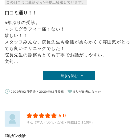
この口コミは受診から5年以上経過しています。
口コミ通り！！
5年ぶりの受診。
マンモグラフィー痛くない！
嬉しい！！
スタッフみんな、院長先生も物腰が柔らかくて雰囲気がとっ
ても良いクリニックでした！
院長先生の診察もとても丁寧でお話がしやすい。
文句...
続きを読む
2020年02月受診 / 2020年02月投稿
5人が参考になった
5.0
りん（本人・30代・女性・掲載口コミ10件）
乳ガン検診