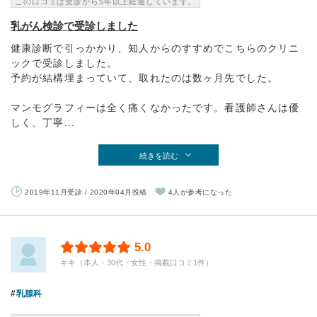
この口コミは受診から5年以上経過しています。
乳がん検診で受診しました
健康診断で引っかかり、知人からのすすめでこちらのクリニ
ックで受診しました。
予約が結構埋まっていて、取れたのは数ヶ月先でした。
マンモグラフィーは全く痛くなかったです。看護師さんは優
しく、丁寧...
続きを読む
2019年11月受診 / 2020年04月投稿
4人が参考になった
5.0
キキ（本人・30代・女性・掲載口コミ1件）
乳腺科