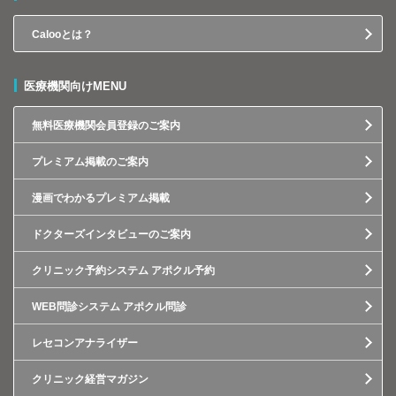
Calooとは？
医療機関向けMENU
無料医療機関会員登録のご案内
プレミアム掲載のご案内
漫画でわかるプレミアム掲載
ドクターズインタビューのご案内
クリニック予約システム アポクル予約
WEB問診システム アポクル問診
レセコンアナライザー
クリニック経営マガジン