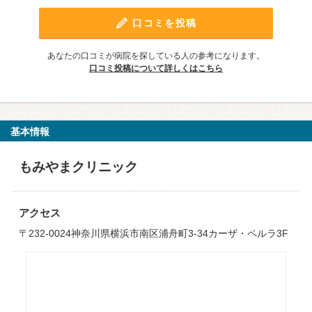
口コミを投稿
あなたの口コミが病院を探している人の参考になります。
口コミ投稿について詳しくはこちら
基本情報
もみやまクリニック
アクセス
〒232-0024神奈川県横浜市南区浦舟町3-34カーザ・ペルラ3F