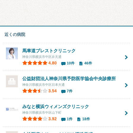
近くの病院
馬車道ブレストクリニック
神奈川県横浜市中区弁天通
4.80
10件
46件
公益財団法人神奈川県予防医学協会
中央診療所
神奈川県横浜市中区日本大通
3.54
7件
みなと横浜ウィメンズクリニック
神奈川県横浜市中区山下町
3.92
1件
18件