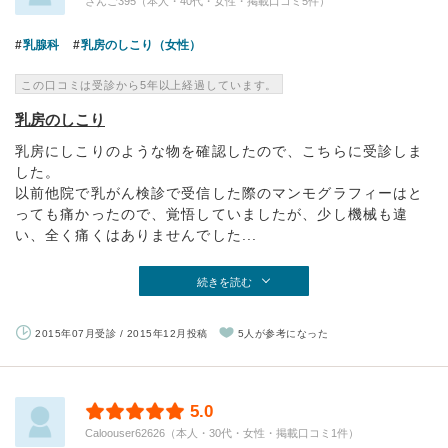
さんご395（本人・40代・女性・掲載口コミ5件）
乳腺科
乳房のしこり（女性）
この口コミは受診から5年以上経過しています。
乳房のしこり
乳房にしこりのような物を確認したので、こちらに受診しま
した。
以前他院で乳がん検診で受信した際のマンモグラフィーはと
っても痛かったので、覚悟していましたが、少し機械も違
い、全く痛くはありませんでした...
続きを読む
2015年07月受診 / 2015年12月投稿
5人が参考になった
5.0
Caloouser62626（本人・30代・女性・掲載口コミ1件）