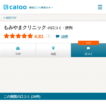
« 病院TOP
もみやまクリニック
の口コミ・評判
4.81
18件
？
18件
TOP
地図
口コミ
この病院の口コミ (18件)