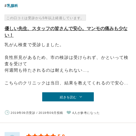
乳腺科
この口コミは受診から5年以上経過しています。
優しい先生、スタッフの皆さんで安心。マンモの痛みも少な
い！
乳がん検査で受診しました。
良性所見があるため、市の検診は受けられず、かといって検
査を受けて
何週間も待たされるのは耐えられない…。
こちらのクリニックは当日、結果を教えてくれるので安心...
続きを読む
2019年09月受診 / 2019年09月投稿
4人が参考になった