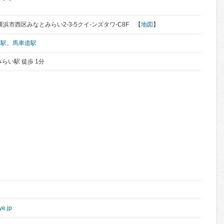
県横浜市西区みなとみらい2-3-5クイ-ンズタワ-C8F 【
地図
】
町駅
、
馬車道駅
らい駅 徒歩 1分
ye.jp