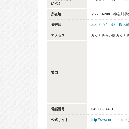
(かな)
所在地
〒220-6208 神奈川
最寄駅
みなとみらい駅
、
桜木
アクセス
みなとみらい線 みなとみ
地図
電話番号
045-682-4411
公式サイト
http://www.minatomiraie