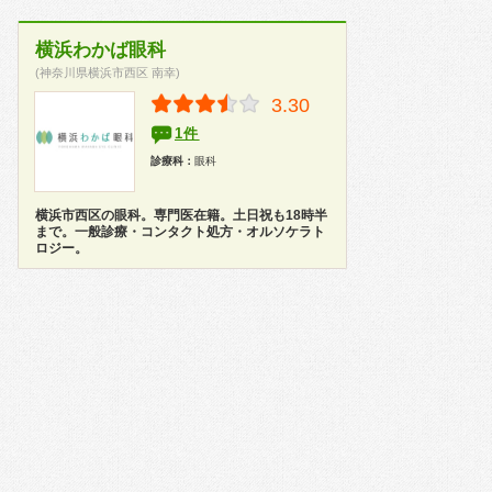
横浜わかば眼科
(神奈川県横浜市西区 南幸)
3.30
1件
診療科：
眼科
横浜市西区の眼科。専門医在籍。土日祝も18時半
まで。一般診療・コンタクト処方・オルソケラト
ロジー。