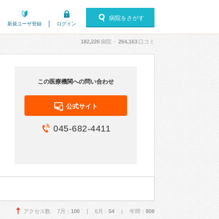
病院をさがす
新規ユーザ登録
ログイン
182,226
病院・
264,163
口コミ
この医療機関への問い合わせ
公式サイト
045-682-4411
アクセス数 7月：
100
| 6月：
54
| 年間：
808