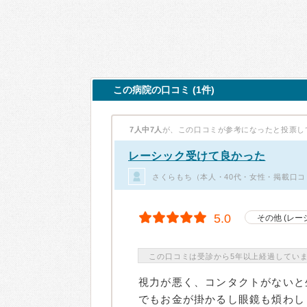
この病院の口コミ (1件)
7人中7人
が、この口コミが参考になったと投票し
レーシック受けて良かった
さくらもち（本人・40代・女性・掲載口コ
5.0
その他 (レー
この口コミは受診から5年以上経過してい
視力が悪く、コンタクトがないと
でもお金が掛かるし眼鏡も煩わし