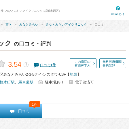
1件: みなとみらいアイクリニック (横浜市西区)
Calooとは
西区
みなとみらい
みなとみらいアイクリニック
口コミ
ック
の口コミ・評判
この病院の
無料医療機関
3.54
？
口コミ
1
件
看護師求人
会員登録
みなとみらい2-3-5クイ-ンズタワ-C8F
【
地図
】
桜木町駅
、
馬車道駅
駐車場あり
電子決済可
1件
口コミ