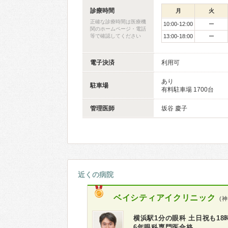
診療時間
月
火
正確な診療時間は医療機
10:00-12:00
ー
関のホームページ・電話
等で確認してください
13:00-18:00
ー
電子決済
利用可
あり
駐車場
有料駐車場 1700台
管理医師
坂谷 慶子
近くの病院
ベイシティアイクリニック
(
横浜駅1分の眼科 土日祝も1
6年眼科専門医合格。