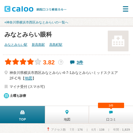
«神奈川県横浜市西区みなとみらいの一覧へ
みなとみらい眼科
みなとみらい駅
新高島駅
高島町駅
3.82
3件
？
神奈川県横浜市西区みなとみらい4-7-1みなとみらいミッドスクエア
地図
2F-C号【
】
マイナ受付 (スマホ可)
土曜も診療
3件
TOP
地図
口コミ
アクセス数 7月：
176
| 6月：
138
| 年間：
1,829