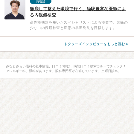
内視鏡
徹底して整えた環境で行う、経験豊富な医師によ
る内視鏡検査
高性能機器を用いたスペシャリストによる検査で、苦痛の
少ない内視鏡検査と疾患の早期発見を目指します。
ドクターズインタビューをもっと読む »
みなとみらい眼科の基本情報、口コミ3件は、病院口コミ検索カルーでチェック！
アレルギー科、眼科があります。眼科専門医が在籍しています。土曜日診察。