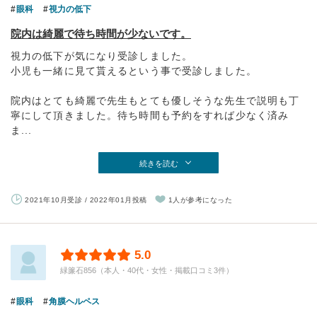
眼科
視力の低下
院内は綺麗で待ち時間が少ないです。
視力の低下が気になり受診しました。
小児も一緒に見て貰えるという事で受診しました。
院内はとても綺麗で先生もとても優しそうな先生で説明も丁
寧にして頂きました。待ち時間も予約をすれば少なく済み
ま...
続きを読む
2021年10月受診 / 2022年01月投稿
1人が参考になった
5.0
緑簾石856（本人・40代・女性・掲載口コミ3件）
眼科
角膜ヘルペス