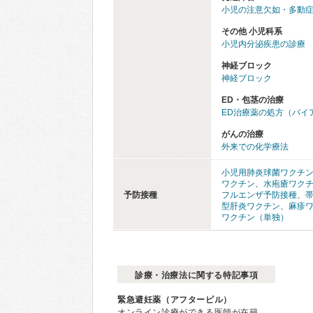
小児の注意欠如・多動症
その他 小児科系
小児内分泌疾患の診療
神経ブロック
神経ブロック
ED・包茎の治療
ED治療薬の処方（バイ
がんの治療
外来での化学療法
小児用肺炎球菌ワクチ
ワクチン
、
水疱瘡ワク
予防接種
フルエンザ予防接種
、
型肝炎ワクチン
、
麻疹
ワクチン（単独）
診療・治療法に関する特記事項
緊急避妊薬（アフターピル）
オンライン診療ができる医師が在籍