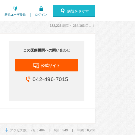
病院をさがす
新規ユーザ登録
ログイン
182,226
病院・
264,163
口コミ
この医療機関への問い合わせ
公式サイト
042-496-7015
アクセス数 7月：
484
| 6月：
549
| 年間：
6,786