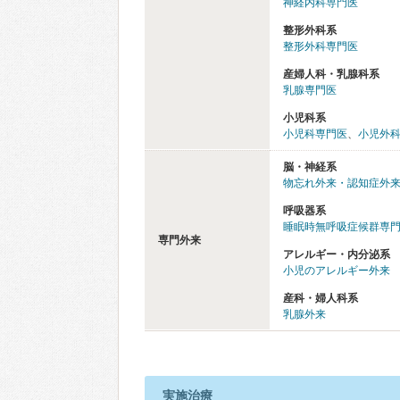
神経内科専門医
整形外科系
整形外科専門医
産婦人科・乳腺科系
乳腺専門医
小児科系
小児科専門医
、
小児外
脳・神経系
物忘れ外来・認知症外
呼吸器系
睡眠時無呼吸症候群専門
専門外来
アレルギー・内分泌系
小児のアレルギー外来
産科・婦人科系
乳腺外来
実施治療