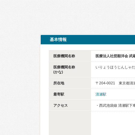
基本情報
医療機関名称
医療法人社団順洋会 武
医療機関名称
いりょうほうじんしゃだ
(かな)
所在地
〒204-0021 東京都清
最寄駅
清瀬駅
アクセス
・西武池袋線 清瀬駅下車