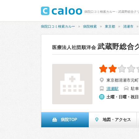
病院口コミ検索カルー - 武蔵野総合クリ
病院口コミ検索カルー
病院検索
東京都
清瀬市
武蔵野総合
医療法人社団順洋会
東京都清瀬市元町1-
清瀬駅
駐車
土曜・日曜・祝日
病院TOP
地図・アクセス