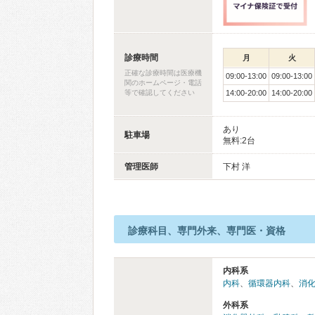
診療時間
月
火
正確な診療時間は医療機
09:00-13:00
09:00-13:00
関のホームページ・電話
等で確認してください
14:00-20:00
14:00-20:00
あり
駐車場
無料:2台
管理医師
下村 洋
診療科目、専門外来、専門医・資格
内科系
内科
、
循環器内科
、
消
外科系