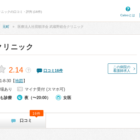
ニックの口コミ・評判 (16件)
Calooとは
元町
医療法人社団順洋会 武蔵野総合クリニック
クリニック
この病院の
2.14
？
口コミ
16
件
看護師求人
8-30
【
地図
】
場あり
マイナ受付 (スマホ可)
も診療
夜（〜20:00）
女医
16件
口コミ