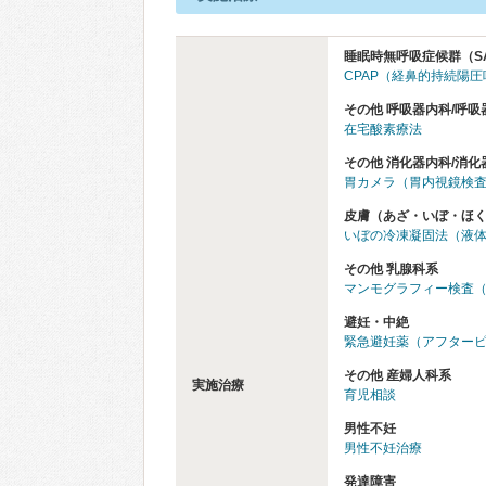
睡眠時無呼吸症候群（S
CPAP（経鼻的持続陽
その他 呼吸器内科/呼吸
在宅酸素療法
その他 消化器内科/消化
胃カメラ（胃内視鏡検
皮膚（あざ・いぼ・ほ
いぼの冷凍凝固法（液
その他 乳腺科系
マンモグラフィー検査
避妊・中絶
緊急避妊薬（アフター
その他 産婦人科系
実施治療
育児相談
男性不妊
男性不妊治療
発達障害