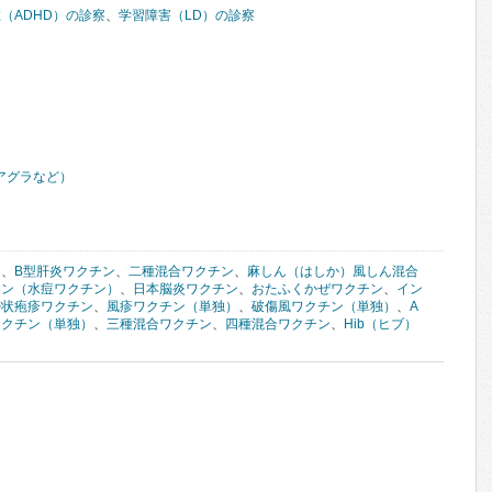
（ADHD）の診察
、
学習障害（LD）の診察
アグラなど）
ン
、
B型肝炎ワクチン
、
二種混合ワクチン
、
麻しん（はしか）風しん混合
チン（水痘ワクチン）
、
日本脳炎ワクチン
、
おたふくかぜワクチン
、
イン
帯状疱疹ワクチン
、
風疹ワクチン（単独）
、
破傷風ワクチン（単独）
、
A
ワクチン（単独）
、
三種混合ワクチン
、
四種混合ワクチン
、
Hib（ヒブ）