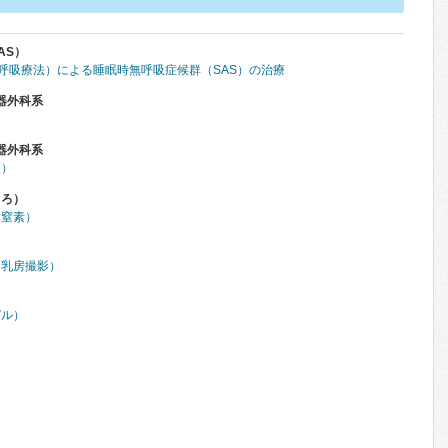
AS）
圧呼吸療法）による睡眠時無呼吸症候群（SAS）の治療
器外科系
器外科系
査）
くろ）
体窒素）
（乳房撮影）
ピル）