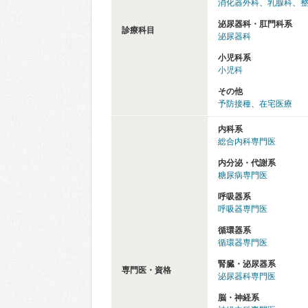
消化器外科
、
乳腺科
、
泌尿器科・肛門科系
診療科目
泌尿器科
小児科系
小児科
その他
予防接種
、
在宅医療
内科系
総合内科専門医
内分泌・代謝系
糖尿病専門医
呼吸器系
呼吸器専門医
循環器系
循環器専門医
腎臓・泌尿器系
専門医・資格
泌尿器科専門医
脳・神経系