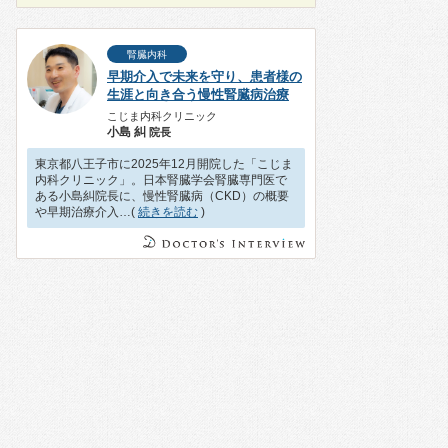
腎臓内科
早期介入で未来を守り、患者様の
生涯と向き合う慢性腎臓病治療
こじま内科クリニック
小島 糾
院長
東京都八王子市に2025年12月開院した「こじま
内科クリニック」。日本腎臓学会腎臓専門医で
ある小島糾院長に、慢性腎臓病（CKD）の概要
や早期治療介入…(
続きを読む
)