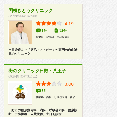
国領きとうクリニック
(東京都調布市 国領町)
4.19
1件
52件
診療科：
皮膚科、美容皮膚科
土日診療あり「発毛・アトピー」が専門の自由診
療のクリニック。
街のクリニック日野・八王子
(東京都日野市 旭が丘)
3.00
3件
診療科：
内科、呼吸器内科、糖尿病科、漢方、健康診断
日野市の糖尿病内科・内科・呼吸器内科・健康診
断・予防接種・自費検診。土日も診療