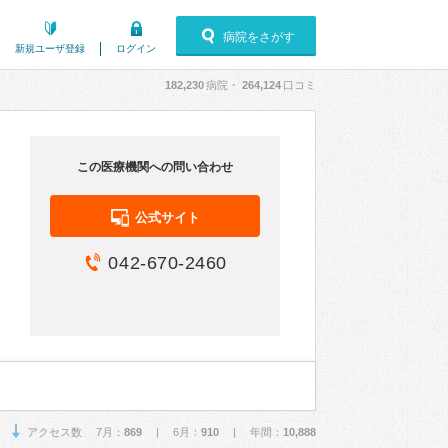
病院をさがす
新規ユーザ登録
ログイン
182,230
病院・
264,124
口コミ
この医療機関への問い合わせ
公式サイト
042-670-2460
アクセス数 7月：
869
| 6月：
910
| 年間：
10,888