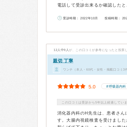
電話して受診出来るか確認したとこ
受診時期： 2022年10月
投稿時期： 20
12人中9人
が、この口コミが参考になったと投票
親切 丁寧
ワンチ（本人・60代・女性・掲載口コミ3
5.0
呼吸器内科
この口コミは受診から5年以上経過してい
消化器内科のH先生は、患者さん
す。大腸内視鏡検査を受けました