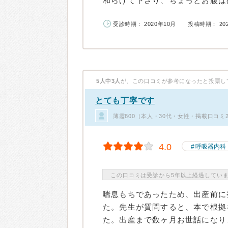
和らげて下さり、ちょっとお腹は痛
受診時期： 2020年10月
投稿時期： 20
5人中3人
が、この口コミが参考になったと投票し
とても丁寧です
薄霞800（本人・30代・女性・掲載口コミ
4.0
呼吸器内科
この口コミは受診から5年以上経過してい
喘息もちであったため、出産前に
た。先生が質問すると、本で根拠
た。出産まで数ヶ月お世話になりま