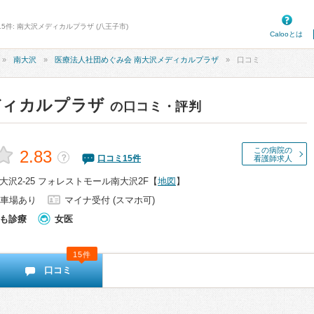
5件: 南大沢メディカルプラザ (八王子市)
Calooとは
南大沢
医療法人社団めぐみ会 南大沢メディカルプラザ
口コミ
ディカルプラザ
の口コミ・評判
この病院の
2.83
？
口コミ
15
件
看護師求人
沢2-25 フォレストモール南大沢2F
【
地図
】
車場あり
マイナ受付 (スマホ可)
も診療
女医
15件
口コミ