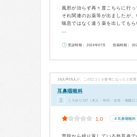
風邪が治らず再々度こちらに行っ
それ関連のお薬等が出ましたが、
喘息ではなく違う薬を出してもら
...
受診時期： 2024年07月
投稿時期： 20
15人中15人
が、この口コミが参考になったと投票
耳鼻咽喉科
くろゆり167（本人・40代・女性・掲載口
1.0
耳鼻咽喉科
普段から繰り返している外耳炎で