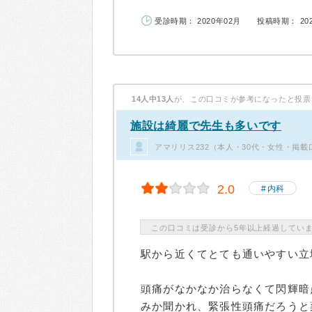
受診時期： 2020年02月
投稿時期： 20
14人中13人
が、この口コミが参考になったと投票
施設は綺麗で先生も多いです
アマリリス232（本人・30代・女性・掲載
2.0
内科
この口コミは受診から5年以上経過してい
駅から近くてとても通いやすい立
頭痛がなかなか治らなくて閃輝暗
みか聞かれ、緊張性頭痛だろうと