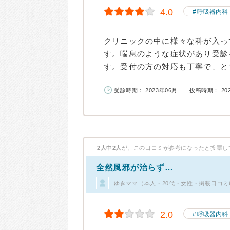
4.0
呼吸器内科
クリニックの中に様々な科が入っ
す。喘息のような症状があり受診
す。受付の方の対応も丁寧で、とて
受診時期： 2023年06月
投稿時期： 20
2人中2人
が、この口コミが参考になったと投票し
全然風邪が治らず…
ゆきママ（本人・20代・女性・掲載口コミ
2.0
呼吸器内科