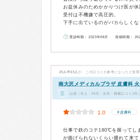
お盆休みのためかかりつけ医が休
受付は不機嫌で高圧的。
下手に出ているのがバカらしくなっ
受診時期： 2023年08月
投稿時期： 20
25人中23人
が、この口コミが参考になったと投票
南大沢メディカルプラザ 皮膚科 
山湯（本人・30代・女性・掲載口コミ1件
1.0
皮膚科
仕事で鉄のコテ180℃を握ってし
が曲げられないくらい腫れて来て