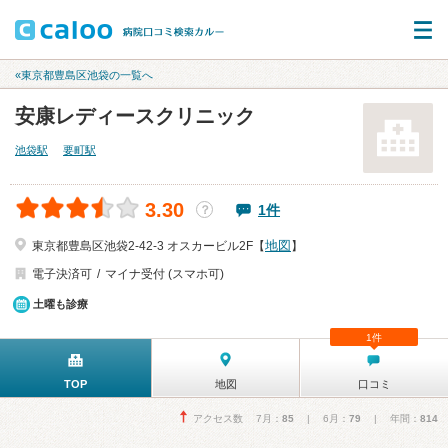
«東京都豊島区池袋の一覧へ
安康レディースクリニック
池袋駅
要町駅
3.30
1件
？
地図
東京都豊島区池袋2-42-3 オスカービル2F【
】
電子決済可
マイナ受付 (スマホ可)
土曜も診療
1件
TOP
地図
口コミ
アクセス数 7月：
85
| 6月：
79
| 年間：
814