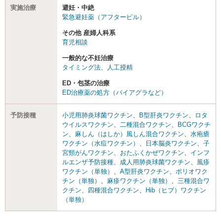
実施治療
避妊・中絶
緊急避妊薬（アフターピル）
その他 産婦人科系
育児相談
一般的な不妊治療
タイミング法
、
人工授精
ED・包茎の治療
ED治療薬の処方（バイアグラなど）
予防接種
小児用肺炎球菌ワクチン
、
B型肝炎ワクチン
、
ロタ
ウイルスワクチン
、
二種混合ワクチン
、
BCGワクチ
ン
、
麻しん（はしか）風しん混合ワクチン
、
水疱瘡
ワクチン（水痘ワクチン）
、
日本脳炎ワクチン
、
子
宮頸がんワクチン
、
おたふくかぜワクチン
、
インフ
ルエンザ予防接種
、
成人用肺炎球菌ワクチン
、
風疹
ワクチン（単独）
、
A型肝炎ワクチン
、
ポリオワク
チン（単独）
、
麻疹ワクチン（単独）
、
三種混合ワ
クチン
、
四種混合ワクチン
、
Hib（ヒブ）ワクチン
（単独）