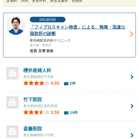
診療科：内科、美容外科、美容皮膚科、性病科
消化器内科
「フィブロスキャン検査」による、無痛・迅速な
脂肪肝の診断
東長崎駅前内科クリニック
東京都・豊島区
吉良 文孝
院長
櫻井産婦人科
東京都板橋区中丸町
4.03
2件
竹下医院
東京都新宿区高田馬場
3.59
14件
斎藤医院
東京都練馬区小竹町