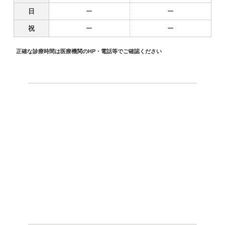
日
ー
ー
祝
ー
ー
正確な診療時間は医療機関のHP・電話等でご確認ください