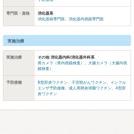
専門医・資格
消化器系
消化器病専門医
、
消化器内視鏡専門医
実施治療
実施治療
その他 消化器内科/消化器外科系
胃カメラ（胃内視鏡検査）
、
大腸カメラ（大腸内視
鏡検査）
予防接種
B型肝炎ワクチン
、
子宮頸がんワクチン
、
インフル
エンザ予防接種
、
成人用肺炎球菌ワクチン
、
A型肝
炎ワクチン