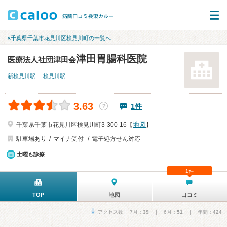
«千葉県千葉市花見川区検見川町の一覧へ
津田胃腸科医院
医療法人社団津田会
新検見川駅
検見川駅
3.63
1件
？
地図
千葉県千葉市花見川区検見川町3-300-16【
】
駐車場あり
マイナ受付
電子処方せん対応
土曜も診療
1件
TOP
地図
口コミ
アクセス数 7月：
39
| 6月：
51
| 年間：
424