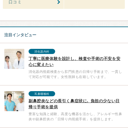
口コミ
注目インタビュー
消化器内科
丁寧に医療体験を設計し、検査や手術の不安を安
心に変えたい
消化器内視鏡検査から肛門疾患の日帰り手術まで、一貫し
て対応が可能です。女性医師も在籍しています。
耳鼻咽喉科
副鼻腔炎などの長引く鼻症状に､ 負担の少ない日
帰り手術を提供
豊富な知識と経験、高度な機器を活かし、アレルギー性鼻
炎や副鼻腔炎の「日帰り内視鏡手術」を提供します。