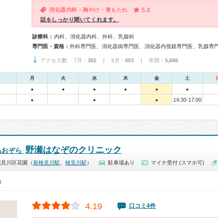
消化器内科・胸やけ・胃もたれ
5.0
話をしっかり聞いてくれます。
診療科：
内科、消化器内科、外科、乳腺科
専門医・資格：
外科専門医、消化器病専門医、消化器内視鏡専門医、乳腺専
アクセス数 7月：
392
| 6月：
603
| 年間：
5,686
月
火
水
木
金
土
●
●
●
●
●
●
14:30-17:00
●
●
●
野瀬はなぞのクリニック
あおぞら
花見川区花園（
新検見川駅
、
検見川駅
）
駐車場あり
マイナ受付 (スマホ可)
0）
4.19
口コミ4件