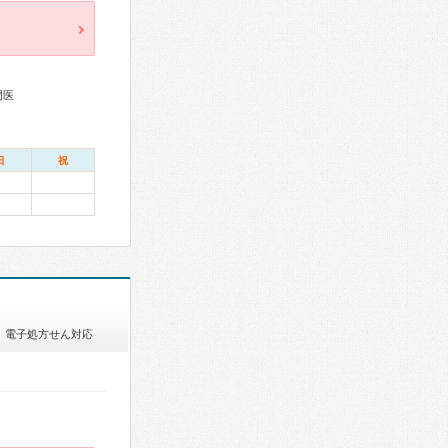
門医
日
祝
電子処方せん対応