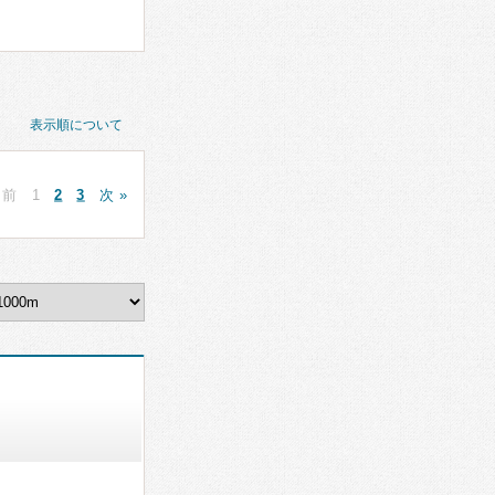
表示順について
 前
1
2
3
次 »