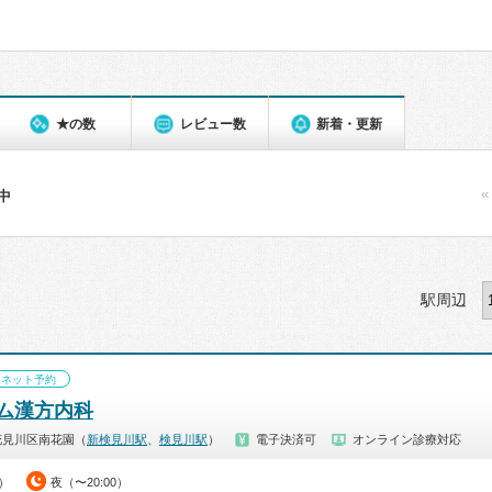
★の数
レビュー数
新着・更新
«
件中
駅周辺
ネット予約
ム漢方内科
花見川区南花園（
新検見川駅
、
検見川駅
）
電子決済可
オンライン診療対応
0）
夜（〜20:00）