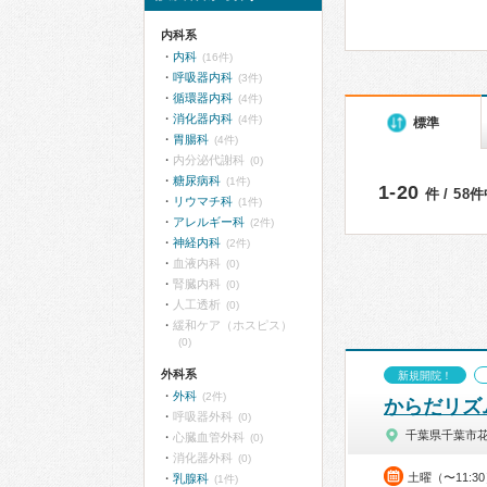
内科系
内科
(16件)
呼吸器内科
(3件)
循環器内科
(4件)
消化器内科
(4件)
標準
胃腸科
(4件)
内分泌代謝科
(0)
糖尿病科
(1件)
1-20
件 / 58
リウマチ科
(1件)
アレルギー科
(2件)
神経内科
(2件)
血液内科
(0)
腎臓内科
(0)
人工透析
(0)
緩和ケア（ホスピス）
(0)
外科系
新規開院！
外科
(2件)
からだリズ
呼吸器外科
(0)
千葉県千葉市
心臓血管外科
(0)
消化器外科
(0)
土曜（〜11:3
乳腺科
(1件)