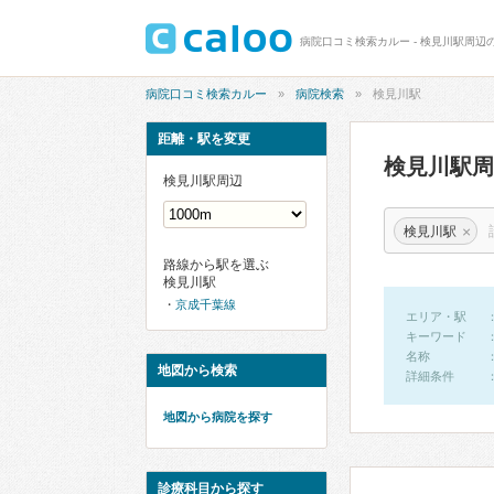
病院口コミ検索カルー - 検見川駅周辺
病院口コミ検索カルー
病院検索
検見川駅
距離・駅を変更
検見川駅
検見川駅周辺
×
検見川駅
路線から駅を選ぶ
検見川駅
京成千葉線
エリア・駅
キーワード
名称
地図から検索
詳細条件
地図から病院を探す
診療科目から探す