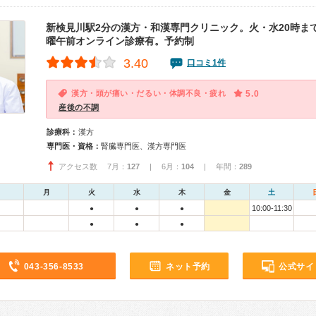
新検見川駅2分の漢方・和漢専門クリニック。火・水20時ま
曜午前オンライン診療有。予約制
3.40
口コミ1件
漢方・頭が痛い・だるい・体調不良・疲れ
5.0
産後の不調
診療科：
漢方
専門医・資格：
腎臓専門医、漢方専門医
アクセス数 7月：
127
| 6月：
104
| 年間：
289
月
火
水
木
金
土
10:00-11:30
●
●
●
●
●
●
043-356-8533
ネット予約
公式サイ