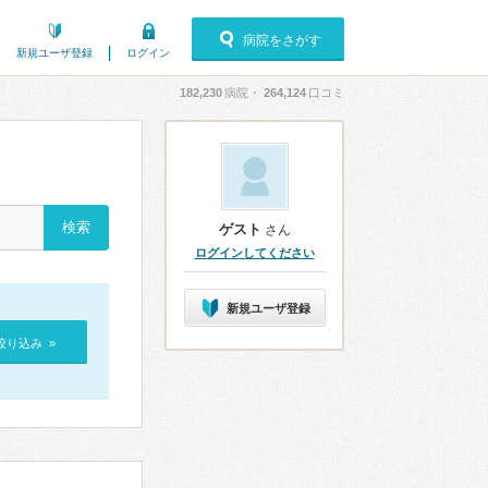
病院をさがす
新規ユーザ登録
ログイン
182,230
病院・
264,124
口コミ
ゲスト
さん
ログインしてください
新規ユーザ登録
絞り込み »