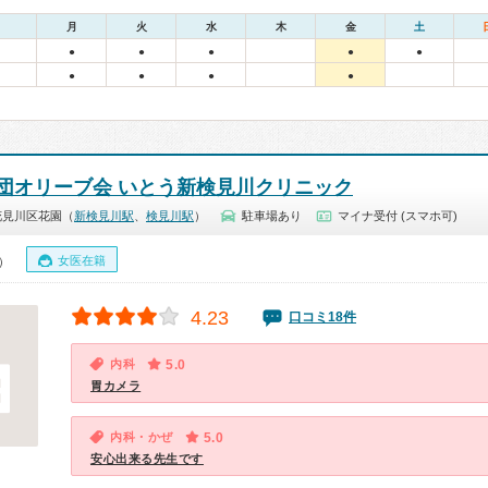
月
火
水
木
金
土
●
●
●
●
●
●
●
●
●
団オリーブ会 いとう新検見川クリニック
花見川区花園（
新検見川駅
、
検見川駅
）
駐車場あり
マイナ受付 (スマホ可)
女医在籍
0）
4.23
口コミ18件
内科
5.0
胃カメラ
内科・かぜ
5.0
安心出来る先生です