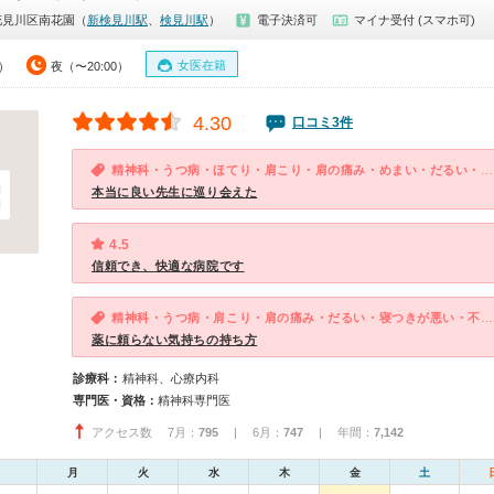
花見川区南花園（
新検見川駅
、
検見川駅
）
電子決済可
マイナ受付 (スマホ可)
女医在籍
0）
夜（〜20:00）
4.30
口コミ3件
精神科・うつ病・ほてり・肩こり・肩の痛み・めまい・だるい・けいれん・動悸・息切れ・体調不良・寝つきが悪い・不眠・急性の下痢・気が滅入る・不安・幻想・妄想・気分が異常に高揚している・物忘れがひどい
本当に良い先生に巡り会えた
4.5
信頼でき、快適な病院です
精神科・うつ病・肩こり・肩の痛み・だるい・寝つきが悪い・不眠・気が滅入る・不安
薬に頼らない気持ちの持ち方
診療科：
精神科、心療内科
専門医・資格：
精神科専門医
アクセス数 7月：
795
| 6月：
747
| 年間：
7,142
月
火
水
木
金
土