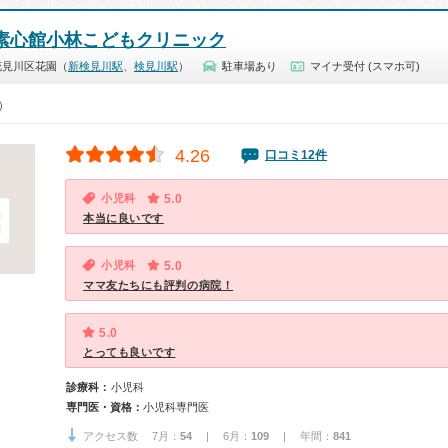
素心館小林こどもクリニック
花見川区花園（
新検見川駅
、
検見川駅
）
駐車場あり
マイナ受付 (スマホ可)
0）
4.26
口コミ12件
小児科
5.0
本当に良いです
小児科
5.0
ママ友たちにも評判の病院！
5.0
とっても良いです
診療科：
小児科
専門医・資格：
小児科専門医
アクセス数 7月：
54
| 6月：
109
| 年間：
841