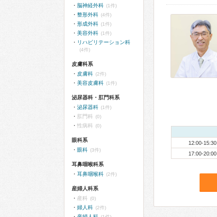
脳神経外科
(1件)
整形外科
(4件)
形成外科
(1件)
美容外科
(1件)
リハビリテーション科
(4件)
皮膚科系
皮膚科
(2件)
美容皮膚科
(1件)
泌尿器科・肛門科系
泌尿器科
(1件)
肛門科
(0)
性病科
(0)
眼科系
12:00-15:30
眼科
(3件)
17:00-20:00
耳鼻咽喉科系
耳鼻咽喉科
(2件)
産婦人科系
産科
(0)
婦人科
(2件)
産婦人科
(1件)