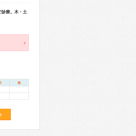
で診療。木・土
日
祝
ト