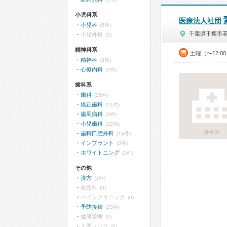
小児科系
医療法人社団
小児科
(5件)
千葉県千葉市
小児外科
(0)
精神科系
土曜（〜12:0
精神科
(3件)
心療内科
(2件)
歯科系
歯科
(26件)
矯正歯科
(11件)
歯周病科
(3件)
小児歯科
(22件)
診療所
歯科口腔外科
(14件)
インプラント
(3件)
ホワイトニング
(2件)
その他
漢方
(1件)
救急科
(0)
ペインクリニック
(0)
予防接種
(23件)
健康診断
(0)
人間ドック
(0)