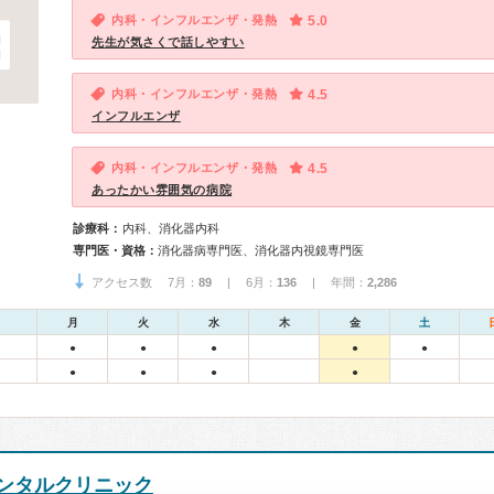
内科・インフルエンザ・発熱
5.0
先生が気さくで話しやすい
内科・インフルエンザ・発熱
4.5
インフルエンザ
内科・インフルエンザ・発熱
4.5
あったかい雰囲気の病院
診療科：
内科、消化器内科
専門医・資格：
消化器病専門医、消化器内視鏡専門医
アクセス数 7月：
89
| 6月：
136
| 年間：
2,286
月
火
水
木
金
土
●
●
●
●
●
●
●
●
●
ンタルクリニック