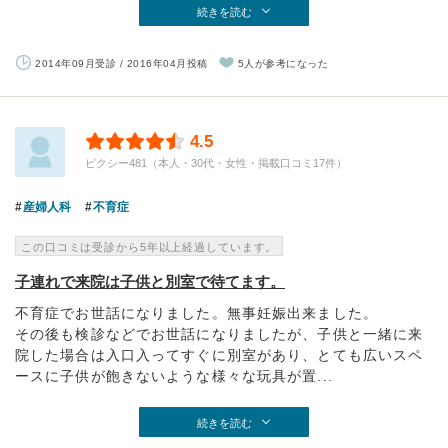
続きを読む
2014年09月受診 / 2016年04月投稿
5人が参考になった
4.5
ピクシー481（本人・30代・女性・掲載口コミ17件）
産婦人科
不育症
この口コミは受診から5年以上経過しています。
子連れで来院は子供と別室で待てます。
不育症でお世話になりました。無事妊娠出来ました。
その後も検診などでお世話になりましたが、子供と一緒に来
院した場合は入口入ってすぐに別室があり、とても広いスペ
ースに子供が飽きないような様々な玩具が置...
続きを読む