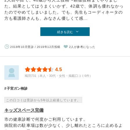
2人目不妊で、40歳から人工授精〜顕微授精までやりまし
た。結果としてはうまくいかず、42歳で、体調も優れなかっ
たのでやめてしまいました。でも、先生もコーディネータの
方も看護師さんも、みなさん優しくて感...
続きを読む
2018年10月受診 / 2019年12月投稿
2人が参考になった
4.5
鳩羽731（本人・30代・女性・掲載口コミ6件）
子宮ガン検診
この口コミは受診から5年以上経過しています。
キッズスペース完備
市の健康診断で何度かご利用しています。
病院前の駐車場は数が少なく、少し離れたところに止めるよ