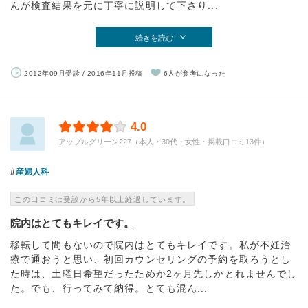
んが検査結果を元に丁寧に説明して下さり...
続きを読む
2012年09月受診 / 2016年11月投稿
6人が参考になった
4.0
アップルグリーン227（本人・30代・女性・掲載口コミ13件）
産婦人科
この口コミは受診から5年以上経過しています。
院内はとてもキレイです。
移転して間もないので院内はとてもキレイです。私が不妊治
療で通おうと思い、初回カウンセリングの予約を取ろうとし
た時は、土曜日希望だったためか2ヶ月先しかとれませんでし
た。でも、行ってみて納得。とても混ん...