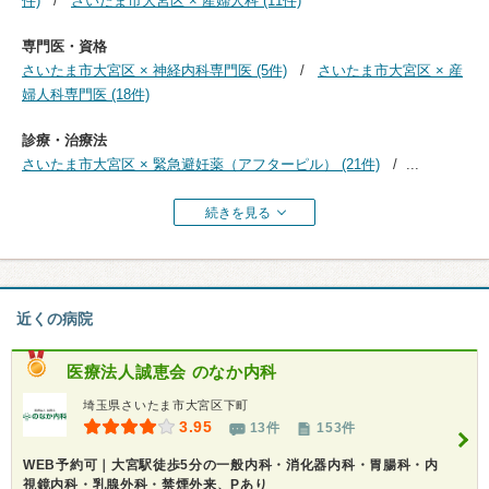
件)
さいたま市大宮区 × 産婦人科 (11件)
専門医・資格
さいたま市大宮区 × 神経内科専門医 (5件)
さいたま市大宮区 × 産
婦人科専門医 (18件)
診療・治療法
さいたま市大宮区 × 緊急避妊薬（アフターピル） (21件)
...
続きを見る
近くの病院
医療法人誠恵会
のなか内科
埼玉県さいたま市大宮区下町
3.95
13件
153件
WEB予約可｜大宮駅徒歩5分の一般内科・消化器内科・胃腸科・内
視鏡内科・乳腺外科・禁煙外来、Pあり