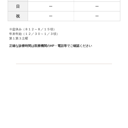
日
ー
ー
祝
ー
ー
※盆休み（８１２～８／１５頃）
年末年始（１２／３０～１／３頃）
第１第３土曜
正確な診療時間は医療機関のHP・電話等でご確認ください