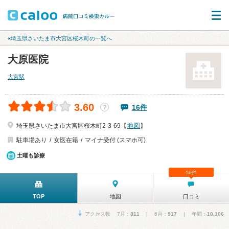
«埼玉県さいたま市大宮区桜木町の一覧へ
大原医院
大宮駅
3.60
16件
？
地図
埼玉県さいたま市大宮区桜木町2-3-69【
】
駐車場あり
女医在籍
マイナ受付 (スマホ可)
土曜も診療
16件
TOP
地図
口コミ
アクセス数 7月：
811
| 6月：
917
| 年間：
10,106