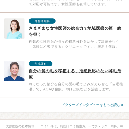
て対応が可能です。女性医師も在籍しています。
耳鼻咽喉科
さまざまな女性医師の総合力で地域医療の第一線
を担う
複数の女性医師が各々の得意分野を活かして診療を行う
「気軽に相談できる」クリニックです。小児科も併設。
形成外科
自分の髪の毛を移植する、拒絶反応のない薄毛治
療
薄くなった部分を自分の髪の毛でよみがえらせる「自毛植
毛」で、AGAや傷痕、やけど痕などを治療します。
ドクターズインタビューをもっと読む »
大原医院の基本情報、口コミ16件は、病院口コミ検索カルーでチェック！内科、神