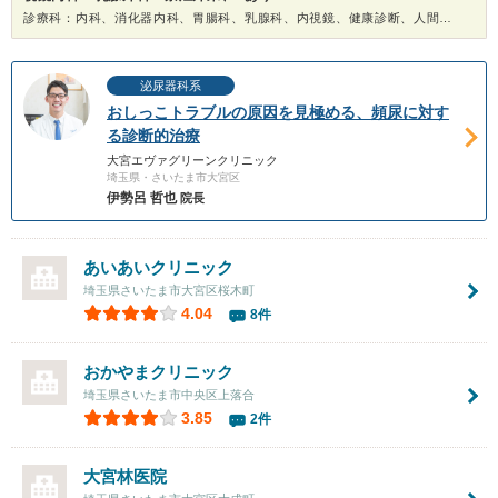
診療科：内科、消化器内科、胃腸科、乳腺科、内視鏡、健康診断、人間ドック
泌尿器科系
おしっこトラブルの原因を見極める、頻尿に対す
る診断的治療
大宮エヴァグリーンクリニック
埼玉県・さいたま市大宮区
伊勢呂 哲也
院長
あいあいクリニック
埼玉県さいたま市大宮区桜木町
4.04
8件
おかやまクリニック
埼玉県さいたま市中央区上落合
3.85
2件
大宮林医院