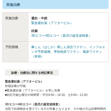
実施治療
実施治療
避妊・中絶
緊急避妊薬（アフターピル）
妊娠
3Dエコー/4Dエコー（胎児の超音波検査）
予防接種
麻しん（はしか）風しん混合ワクチン
、
インフルエ
ンザ予防接種
、
帯状疱疹ワクチン
、
風疹ワクチン
（単独）
診療・治療法に関する特記事項
緊急避妊薬（アフターピル）
対面診療が可能
■緊急避妊薬（アフターピル）を常に在庫
■対応可能な曜日や時間帯：平日9:00～18:30、土9:00～12:00
3Dエコー/4Dエコー（胎児の超音波検査）
当院で妊婦検診を受けている方が対象となります。その他の方は診療時間内