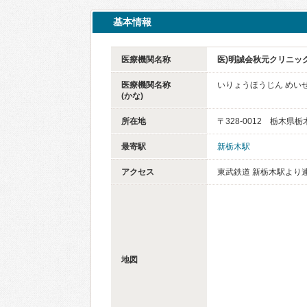
基本情報
医療機関名称
医)明誠会秋元クリニッ
医療機関名称
いりょうほうじん めい
(かな)
所在地
〒328-0012 栃木県栃
最寄駅
新栃木駅
アクセス
東武鉄道 新栃木駅より
地図