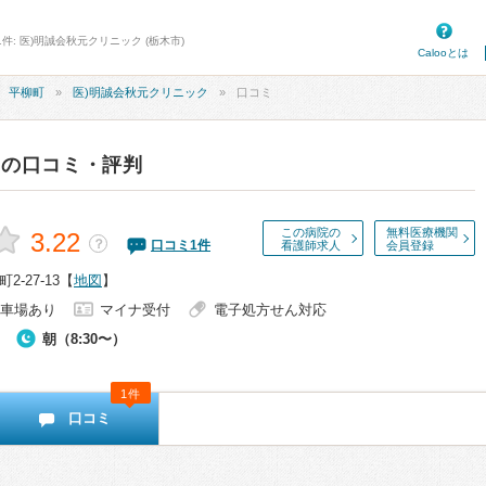
件: 医)明誠会秋元クリニック (栃木市)
Calooとは
平柳町
医)明誠会秋元クリニック
口コミ
の口コミ・評判
この病院の
無料医療機関
3.22
？
口コミ
1
件
看護師求人
会員登録
-27-13
【
地図
】
車場あり
マイナ受付
電子処方せん対応
朝（8:30〜）
1件
口コミ