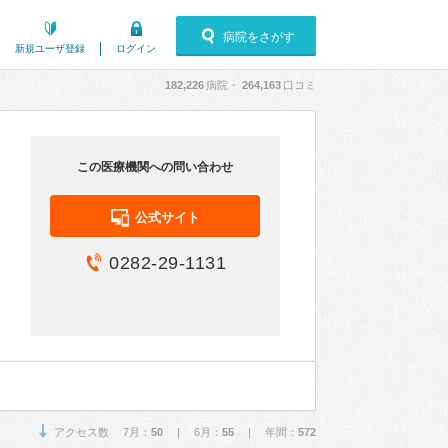
病院をさがす
新規ユーザ登録
ログイン
182,226
病院・
264,163
口コミ
この医療機関への問い合わせ
公式サイト
0282-29-1131
アクセス数 7月：
50
| 6月：
55
| 年間：
572