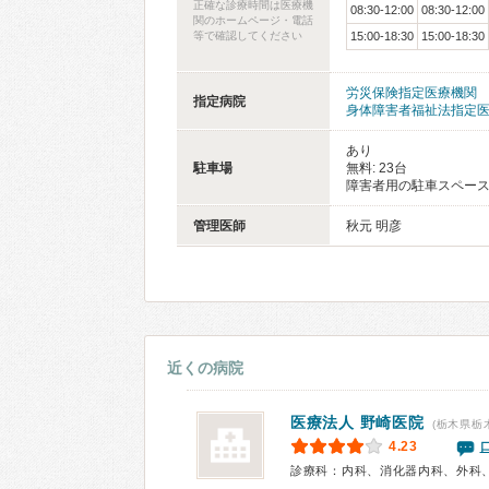
正確な診療時間は医療機
08:30-12:00
08:30-12:00
関のホームページ・電話
等で確認してください
15:00-18:30
15:00-18:30
労災保険指定医療機関
指定病院
身体障害者福祉法指定
あり
駐車場
無料: 23台
障害者用の駐車スペー
管理医師
秋元 明彦
近くの病院
医療法人
野崎医院
(栃木県栃
4.23
診療科：内科、消化器内科、外科