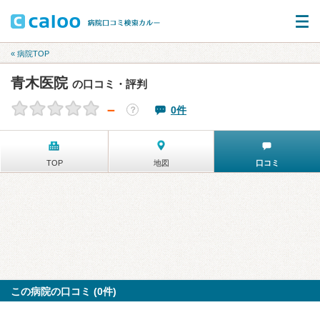
« 病院TOP
青木医院
の口コミ・評判
－
0件
？
TOP
地図
口コミ
この病院の口コミ (0件)