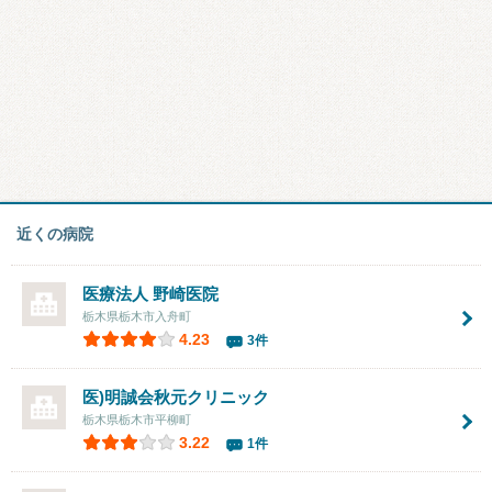
近くの病院
医療法人
野崎医院
栃木県栃木市入舟町
4.23
3件
医)明誠会秋元クリニック
栃木県栃木市平柳町
3.22
1件