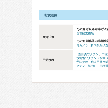
実施治療
その他 呼吸器内科/呼吸
在宅酸素療法
実施治療
その他 消化器内科/消化
胃カメラ（胃内視鏡検
B型肝炎ワクチン
、
二種
水疱瘡ワクチン（水痘
予防接種
予防接種
、
成人用肺炎
クチン（単独）
、
三種