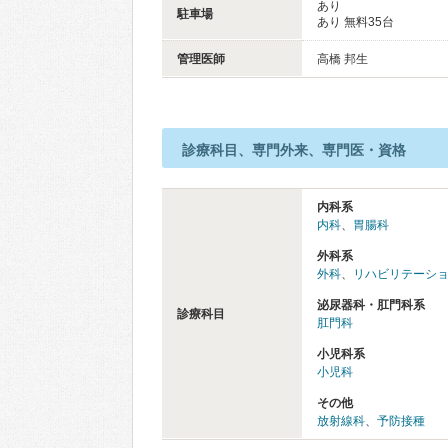
あり
駐車場
あり 無料35台
管理医師
高橋 邦生
診療科目、専門外来、専門医・資格
内科系
内科
、
胃腸科
外科系
外科
、
リハビリテーシ
泌尿器科・肛門科系
診療科目
肛門科
小児科系
小児科
その他
放射線科
、
予防接種