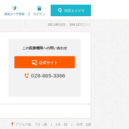
病院をさがす
新規ユーザ登録
ログイン
182,148
病院・
264,127
口コミ
この医療機関への問い合わせ
公式サイト
028-665-3366
アクセス数 7月：
25
| 6月：
22
| 年間：
232