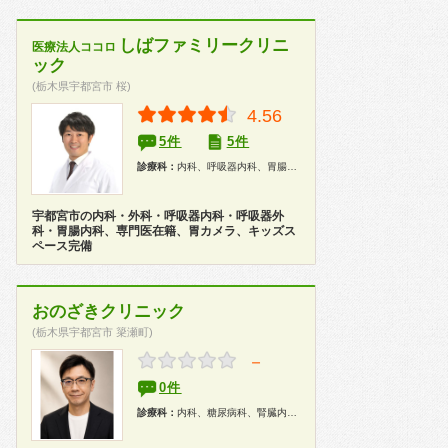
しばファミリークリニ
医療法人ココロ
ック
(栃木県宇都宮市 桜)
4.56
5件
5件
診療科：
内科、呼吸器内科、胃腸科、外科、呼吸器外科、在宅医療
宇都宮市の内科・外科・呼吸器内科・呼吸器外
科・胃腸内科、専門医在籍、胃カメラ、キッズス
ペース完備
おのざきクリニック
(栃木県宇都宮市 簗瀬町)
－
0件
診療科：
内科、糖尿病科、腎臓内科、健康診断