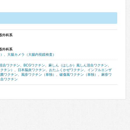
器外科系
器外科系
査）
、
大腸カメラ（大腸内視鏡検査）
混合ワクチン
、
BCGワクチン
、
麻しん（はしか）風しん混合ワクチン
、
ワクチン）
、
日本脳炎ワクチン
、
おたふくかぜワクチン
、
インフルエンザ
球菌ワクチン
、
風疹ワクチン（単独）
、
破傷風ワクチン（単独）
、
麻疹ワ
混合ワクチン