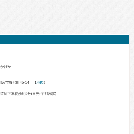
うかげか
宇都宮市野沢町45-14 【
地図
】
留所下車徒歩約5分(日光-宇都宮駅)