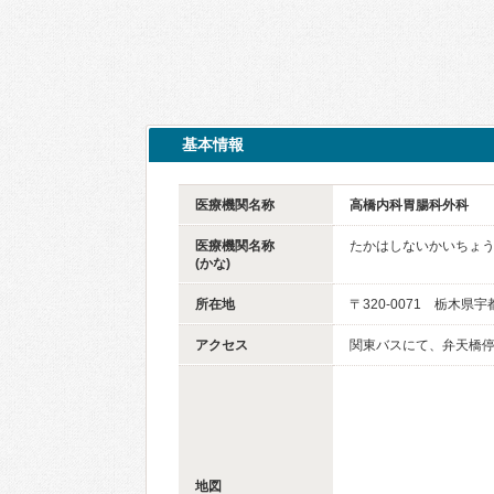
基本情報
医療機関名称
高橋内科胃腸科外科
医療機関名称
たかはしないかいちょ
(かな)
所在地
〒320-0071 栃木県
アクセス
関東バスにて、弁天橋停
地図