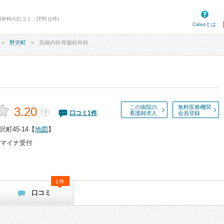
外科の口コミ・評判 (1件)
Calooとは
野沢町
高橋内科胃腸科外科
この病院の
無料医療機関
3.20
？
口コミ
1
件
看護師求人
会員登録
町45-14
【
地図
】
マイナ受付
1件
口コミ