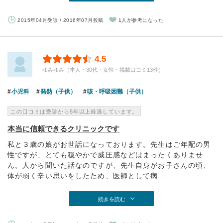
2015年04月受診 / 2016年07月投稿
1人が参考になった
4.5
ゆみゆみ（本人・30代・女性・掲載口コミ13件）
小児科
発熱（子供）
咳・呼吸困難（子供）
この口コミは受診から5年以上経過しています。
本当に信頼できるクリニックです
私と３歳の娘がお世話になっております。先生はご年配の男
性ですが、とても穏やかで威圧感などはまったくありませ
ん。人から聞いた話なのですが、先生自身がお子さんの頃、
体が弱く辛い思いをしたため、医師として病...
続きを読む