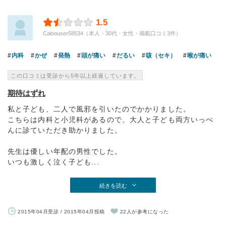
1.5
Caloouser58534（本人・30代・女性・掲載口コミ3件）
内科
かぜ
発熱
頭が痛い
だるい
咳（セキ）
喉が痛い
この口コミは受診から5年以上経過しています。
期待はずれ
私と子ども、二人で風邪を引いたのでかかりました。
こちらは内科と小児科があるので、大人と子ども両方いっぺ
んに診ていただき助かりました。
先生は優しい年配の男性でした。
いつも激しく泣く子ども...
続きを読む
2015年04月受診 / 2015年04月投稿
22人が参考になった