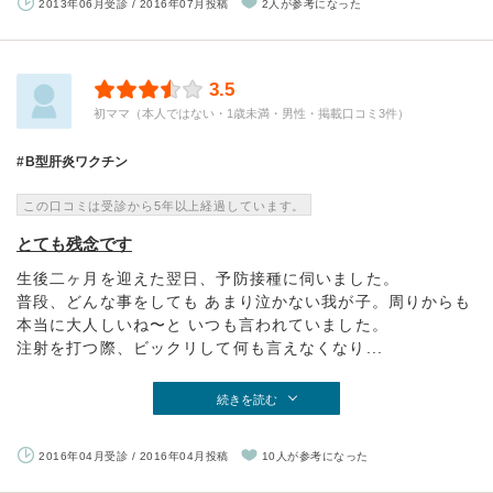
2013年06月受診 / 2016年07月投稿
2人が参考になった
3.5
初ママ（本人ではない・1歳未満・男性・掲載口コミ3件）
B型肝炎ワクチン
この口コミは受診から5年以上経過しています。
とても残念です
生後二ヶ月を迎えた翌日、予防接種に伺いました。
普段、どんな事をしても あまり泣かない我が子。周りからも
本当に大人しいね〜と いつも言われていました。
注射を打つ際、ビックリして何も言えなくなり...
続きを読む
2016年04月受診 / 2016年04月投稿
10人が参考になった