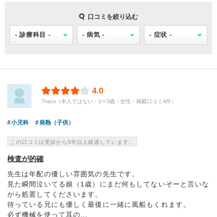
口コミを絞り込む
4.0
7naco（本人ではない・1〜3歳・女性・掲載口コミ4件）
小児科
発熱（子供）
この口コミは受診から5年以上経過しています。
検査が的確
先生は年配の優しい雰囲気の先生です。
見た瞬間泣いてる娘（1歳）にまだ何もしてないぞーと言いな
がら処置してくださいます。
待っている兄にも優しく最後に一緒に風船もくれます。
必ず機械を使って耳の...