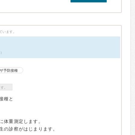
ています。
件）
ザ予防接種
ます。
接種と
に体重測定します。
生の診察がはじまります。