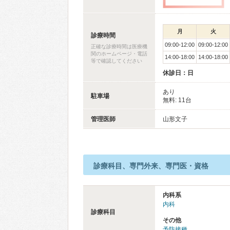
月
火
診療時間
09:00-12:00
09:00-12:00
正確な診療時間は医療機
関のホームページ・電話
14:00-18:00
14:00-18:00
等で確認してください
休診日：日
あり
駐車場
無料: 11台
管理医師
山形文子
診療科目、専門外来、専門医・資格
内科系
内科
診療科目
その他
予防接種