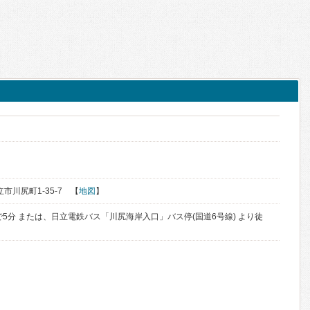
立市川尻町1-35-7 【
地図
】
5分 または、日立電鉄バス「川尻海岸入口」バス停(国道6号線) より徒