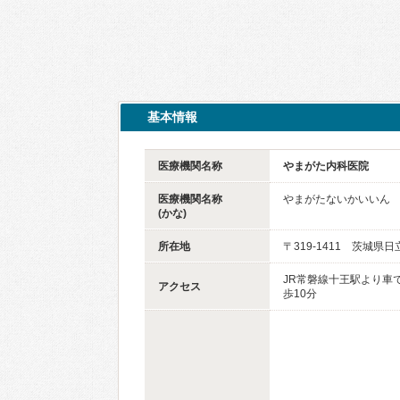
基本情報
医療機関名称
やまがた内科医院
医療機関名称
やまがたないかいいん
(かな)
所在地
〒319-1411 茨城県日
JR常磐線十王駅より車で
アクセス
歩10分