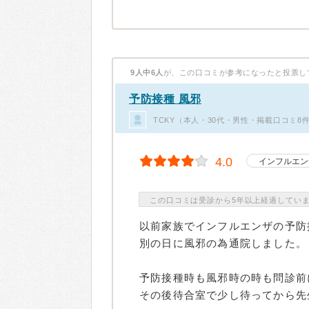
9人中6人
が、この口コミが参考になったと投票し
予防接種 風邪
TCKY（本人・30代・男性・掲載口コミ8
4.0
インフルエン
この口コミは受診から5年以上経過してい
以前家族でインフルエンザの予防
別の日に風邪の為通院しました。
予防接種時も風邪時の時も問診前
その後待合室で少し待ってから先