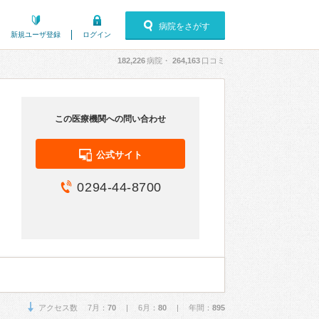
病院をさがす
新規ユーザ登録
ログイン
182,226
病院・
264,163
口コミ
この医療機関への問い合わせ
公式サイト
0294-44-8700
アクセス数 7月：
70
| 6月：
80
| 年間：
895