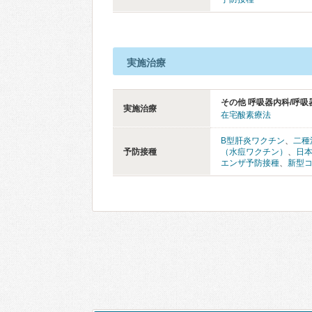
実施治療
その他 呼吸器内科/呼吸
実施治療
在宅酸素療法
B型肝炎ワクチン
、
二種
予防接種
（水痘ワクチン）
、
日
エンザ予防接種
、
新型