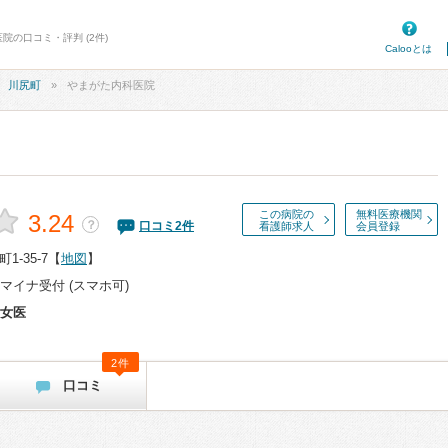
院の口コミ・評判 (2件)
Calooとは
川尻町
やまがた内科医院
この病院の
無料医療機関
3.24
？
口コミ
2
件
看護師求人
会員登録
-35-7
【
地図
】
マイナ受付 (スマホ可)
女医
2件
口コミ