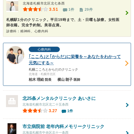
北海道札幌市北区北七条西
3.51
1件
29件
札幌駅1分のクリニック。平日19時まで、土・日曜も診療。女性医
師在籍。完全予約制。美容点滴。
診療科：精神科、心療内科
心療内科
｢こころ｣と｢からだ｣に栄養を～あなたをわかって
元気にする～
札幌こころとからだのクリニック
北海道・札幌市北区
柏木 理絵
横山 朗子
院長
医師
北25条メンタルクリニック あいさに
北海道札幌市北区北二十五条西
3.27
1件
市立病院前 老年内科メモリークリニック
北海道札幌市中央区北十一条西