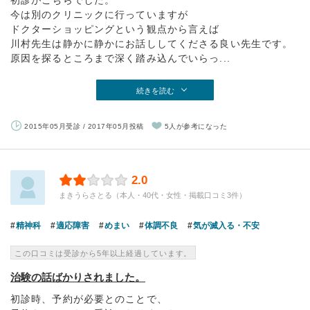
初診がこちらでした。
今は別のクリニックに行っていますが
ドクターショッピングという観点から言えば
川村先生は静かに静かにお話ししてくださる良い先生です。
原因を探るところまで深く踏み込んでいらっ...
続きを読む
2015年05月受診 / 2017年05月投稿
5人が参考になった
2.0
まきうらさとる（本人・40代・女性・掲載口コミ3件）
精神科
適応障害
めまい
体調不良
気が滅入る・不安
この口コミは受診から5年以上経過しています。
治験の話ばかりされました。
初診時、予約が必要とのことで、