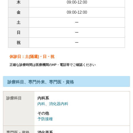
木
09:00-12:00
金
09:00-12:00
土
ー
日
ー
祝
ー
休診日：土(隔週)・日・祝
正確な診療時間は医療機関のHP・電話等でご確認ください
診療科目、専門外来、専門医・資格
診療科目
内科系
内科
、
消化器内科
その他
予防接種
専門医・資格
消化器系