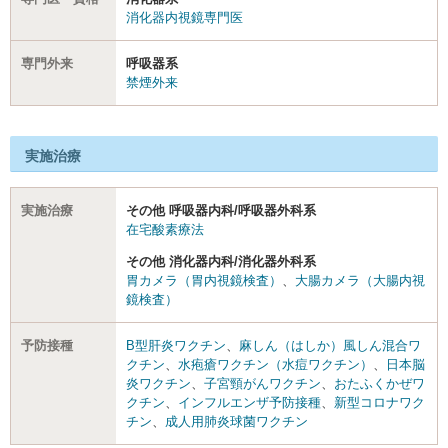
消化器内視鏡専門医
専門外来
呼吸器系
禁煙外来
実施治療
実施治療
その他 呼吸器内科/呼吸器外科系
在宅酸素療法
その他 消化器内科/消化器外科系
胃カメラ（胃内視鏡検査）
、
大腸カメラ（大腸内視
鏡検査）
予防接種
B型肝炎ワクチン
、
麻しん（はしか）風しん混合ワ
クチン
、
水疱瘡ワクチン（水痘ワクチン）
、
日本脳
炎ワクチン
、
子宮頸がんワクチン
、
おたふくかぜワ
クチン
、
インフルエンザ予防接種
、
新型コロナワク
チン
、
成人用肺炎球菌ワクチン