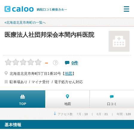
«北海道北見市寿町の一覧へ
医療法人社団邦栄会本間内科医院
－
0件
？
地図
北海道北見市寿町5丁目1番10号【
】
駐車場あり
マイナ受付
電子処方せん対応
TOP
地図
口コミ
アクセス数 7月：
10
| 6月：
21
| 年間：
120
基本情報