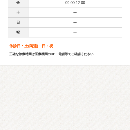
金
09:00-12:00
土
ー
日
ー
祝
ー
休診日：土(隔週)・日・祝
正確な診療時間は医療機関のHP・電話等でご確認ください