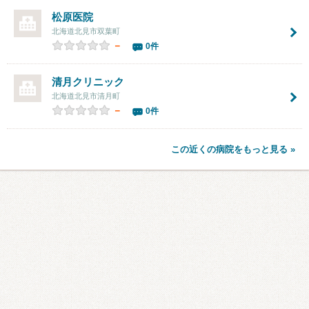
松原医院
北海道北見市双葉町
－
0件
清月クリニック
北海道北見市清月町
－
0件
この近くの病院をもっと見る »