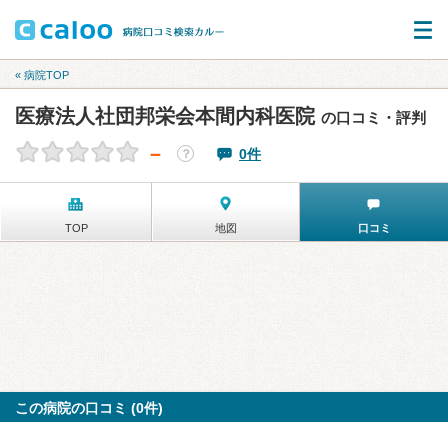
« 病院TOP
医療法人社団邦栄会本間内科医院
の口コミ・評判
－
0件
？
TOP
地図
口コミ
この病院の口コミ (0件)