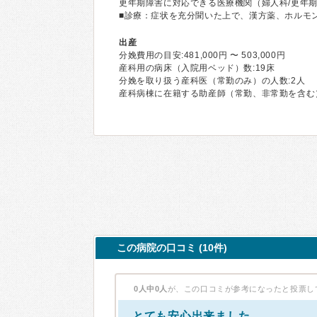
更年期障害に対応できる医療機関（婦人科/更年
■診療：症状を充分聞いた上で、漢方薬、ホルモ
出産
分娩費用の目安:481,000円 〜 503,000円
産科用の病床（入院用ベッド）数:19床
分娩を取り扱う産科医（常勤のみ）の人数:2人
産科病棟に在籍する助産師（常勤、非常勤を含む）
この病院の口コミ (10件)
0人中0人
が、この口コミが参考になったと投票し
とても安心出来ました