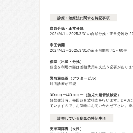
診療・治療法に関する特記事項
自然分娩・正常分娩
2024/4/1～2025/3/31の自然分娩・正常分娩数:2
帝王切開
2024/4/1～2025/3/31の帝王切開数:41～60件
個室（出産・分娩）
個室を利用の際は差額費用を支払う必要がありま
緊急避妊薬（アフターピル）
対面診療が可能
3Dエコー/4Dエコー（胎児の超音波検査）
妊婦健診時、毎回超音波検査を行います。DVD
ていますので、お気軽にお問い合わせ下さい。※ご
診察している病気の特記事項
更年期障害（女性）