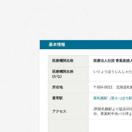
基本情報
医療機関名称
医療法人社団 青葉産婦
医療機関名称
いりょうほうじんしゃだ
(かな)
所在地
〒004-0021 北海道
最寄駅
新札幌駅（新さっぽろ
JR新札幌駅より徒歩10
アクセス
分、青葉町中央バス停よ