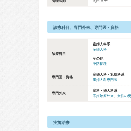
管理医師
高田 久士
診療科目、専門外来、専門医・資格
産婦人科系
産婦人科
診療科目
その他
予防接種
産婦人科・乳腺科系
専門医・資格
産婦人科専門医
産科・婦人科系
専門外来
不妊治療外来
、
女性の
実施治療