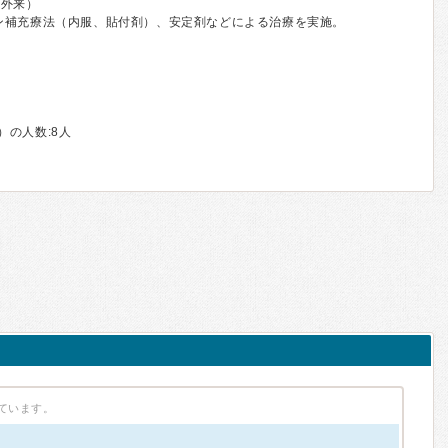
期外来）
ン補充療法（内服、貼付剤）、安定剤などによる治療を実施。
の人数:8人
ています。