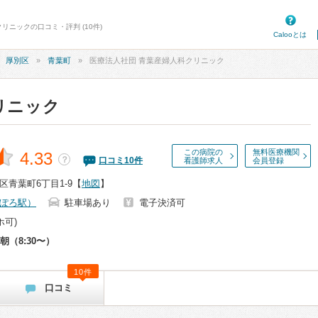
リニックの口コミ・評判 (10件)
Calooとは
厚別区
青葉町
医療法人社団 青葉産婦人科クリニック
リニック
この病院の
無料医療機関
4.33
？
口コミ
10
件
看護師求人
会員登録
青葉町6丁目1-9
【
地図
】
ぽろ駅）
駐車場あり
電子決済可
ホ可)
朝（8:30〜）
10件
口コミ