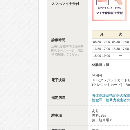
スマホマイナ受付
月
火
診療時間
08:30-12:00
08:30-12:00
正確な診療時間は医療機
13:30-17:00
13:30-17:00
関のホームページ・電話
等で確認してください
18:00-19:00
ー
休診日：日
利用可
電子決済
JCB(クレジットカード)、
(クレジットカード)、Americ
母体保護法指定医の配
指定病院
性犯罪・性暴力被害者
あり
駐車場
無料: 8台
第二駐車場 8