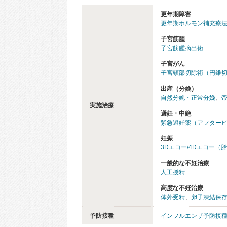
更年期障害
更年期ホルモン補充療法（
子宮筋腫
子宮筋腫摘出術
子宮がん
子宮頸部切除術（円錐
出産（分娩）
自然分娩・正常分娩
、
実施治療
避妊・中絶
緊急避妊薬（アフター
妊娠
3Dエコー/4Dエコー（
一般的な不妊治療
人工授精
高度な不妊治療
体外受精
、
卵子凍結保
予防接種
インフルエンザ予防接