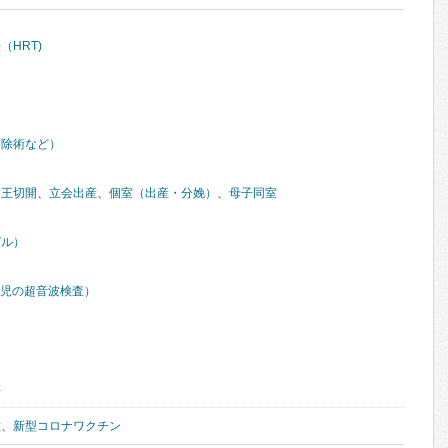
HRT)
切除術など）
帝王切開
、
立会出産
、
個室（出産・分娩）
、
母子同室
ピル）
胎児の超音波検査）
存
種
、
新型コロナワクチン