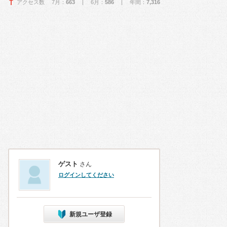
アクセス数 7月：
663
| 6月：
586
| 年間：
7,316
ゲスト
さん
ログインしてください
新規ユーザ登録