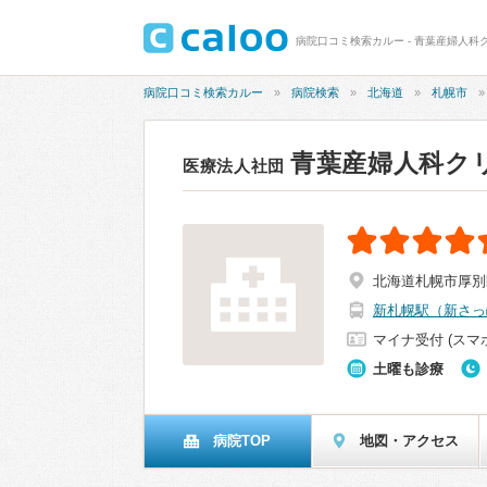
病院口コミ検索カルー - 青葉産婦人科ク
病院口コミ検索カルー
病院検索
北海道
札幌市
青葉産婦人科ク
医療法人社団
北海道札幌市厚別区
新札幌駅（新さっ
マイナ受付 (スマ
土曜も診療
病院TOP
地図・アクセス