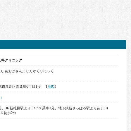
人科クリニック
ん あおばさんふじんかくりにっく
札幌市厚別区青葉町6丁目1-9 【
地図
】
駅）
分、JR新札幌駅よりJRバス乗車3分、地下鉄新さっぽろ駅より徒歩10
り徒歩2分