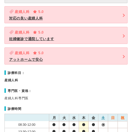
産婦人科
5.0
対応の良い産婦人科
産婦人科
5.0
妊婦健診で通院しています
産婦人科
5.0
アットホームで安心
診療科目：
産婦人科
専門医・資格：
産婦人科専門医
診療時間
月
火
水
木
金
土
日
祝
08:30-12:00
13:30-17:00