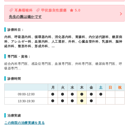
耳鼻咽喉科
甲状腺良性腫瘍
5.0
先生の腕は確かです
診療科目：
内科、呼吸器内科、循環器内科、消化器内科、胃腸科、内分泌代謝科、糖尿病
科、アレルギー科、血液内科、人工透析、外科、心臓血管外科、乳腺科、脳神
経外科、整形外科、形成外科、…
専門医・資格：
総合内科専門医、感染症専門医、血液専門医、外科専門医、糖尿病専門医、呼
吸器専門…
診療時間
月
火
水
木
金
土
日
祝
09:00-12:00
13:30-19:30
治療実績
この病院の治療実績を見る