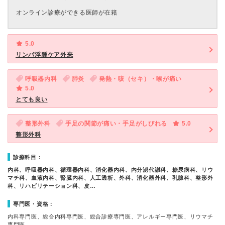
オンライン診療ができる医師が在籍
5.0
リンパ浮腫ケア外来
呼吸器内科
肺炎
発熱・咳（セキ）・喉が痛い
5.0
とても良い
整形外科
手足の関節が痛い・手足がしびれる
5.0
整形外科
診療科目：
内科、呼吸器内科、循環器内科、消化器内科、内分泌代謝科、糖尿病科、リウ
マチ科、血液内科、腎臓内科、人工透析、外科、消化器外科、乳腺科、整形外
科、リハビリテーション科、皮…
専門医・資格：
内科専門医、総合内科専門医、総合診療専門医、アレルギー専門医、リウマチ
専門医、…