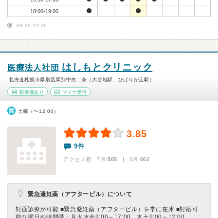
18:00-19:00
08:30-12:30
はしもとクリニック
医療法人社団
北海道札幌市厚別区厚別中央二条（大谷地駅、ひばりが丘駅）
駐車場あり
マイナ受付
土曜（〜12:00）
3.85
9件
アクセス数 7月:
565
| 6月:
662
緊急避妊薬（アフターピル）について
対面診療が可能 ■緊急避妊薬（アフターピル）を常に在庫 ■対応可
能な曜日や時間帯：月火水金9:00～17:00、木土9:00～12:00