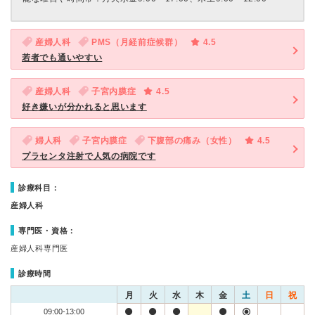
産婦人科
PMS（月経前症候群）
4.5
若者でも通いやすい
産婦人科
子宮内膜症
4.5
好き嫌いが分かれると思います
婦人科
子宮内膜症
下腹部の痛み（女性）
4.5
プラセンタ注射で人気の病院です
診療科目：
産婦人科
専門医・資格：
産婦人科専門医
診療時間
月
火
水
木
金
土
日
祝
09:00-13:00