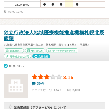
15:00-19:00
09:00-12:00
独立行政法人地域医療機能推進機構札幌北辰
病院
北海道札幌市厚別区厚別中央二条（新札幌駅（新さっぽろ駅）、厚別駅）
駐車場あり
電子決済可
マイナ受付
(スマホ可)
電子処方せん対応
女医在籍
朝（8:30〜）
3.15
30件
アクセス数 7月:
1,572
| 6月:
2,030
緊急避妊薬（アフターピル）について