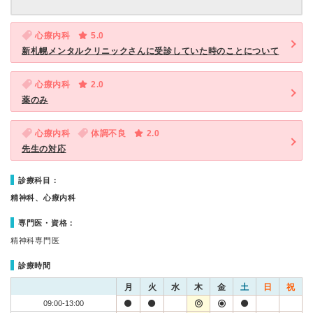
心療内科
5.0
新札幌メンタルクリニックさんに受診していた時のことについて
心療内科
2.0
薬のみ
心療内科
体調不良
2.0
先生の対応
診療科目：
精神科、心療内科
専門医・資格：
精神科専門医
診療時間
月
火
水
木
金
土
日
祝
09:00-13:00