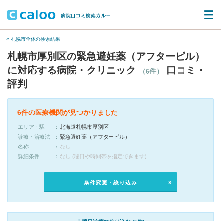
« 札幌市全体の検索結果
札幌市厚別区の緊急避妊薬（アフターピル）
に対応する病院・クリニック
口コミ・
（6件）
評判
6件の医療機関が見つかりました
エリア・駅
北海道札幌市厚別区
診療・治療法
緊急避妊薬（アフターピル）
名称
なし
詳細条件
なし (曜日や時間帯を指定できます)
条件変更・絞り込み