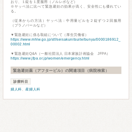
おり、１錠を１度服用（ノルレボなど）
※ヤッペ法に比べて緊急避妊の効果が高く、安全性にも優れてい
る。
（従来からの方法）ヤッペ法：中用量ピルを２錠ずつ２回服用
（プラノバールなど）
▼緊急避妊に係る取組について（厚生労働省）
https://www.mhlw.go.jp/stf/seisakunitsuite/bunya/0000186912_
00002.html
▼緊急避妊Q&A（一般社団法人 日本家族計画協会 JFPA）
https://www.jfpa.or.jp/women/emergency.html
緊急避妊薬（アフターピル）の関連項目（病院検索）
診療科目
婦人科
、
産婦人科