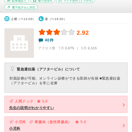
駐車場あり
電子決済可
マイナ受付
(スマホ可)
電子処方せん対応
土曜（〜12:00）
夜（〜19:30）
2.92
40件
アクセス数 7月:
2,075
| 6月:
2,115
緊急避妊薬（アフターピル）について
対面診療が可能、オンライン診療ができる医師が在籍 ■緊急避妊薬
（アフターピル）を常に在庫
人間ドック
5.0
先生の説明がわかりやすい
小児科
胃腸炎（急性胃腸炎）
5.0
小児科