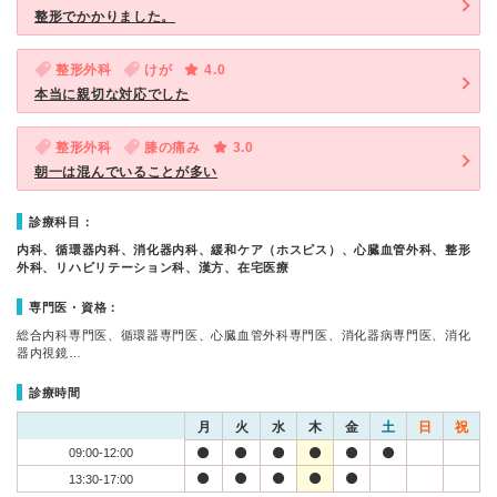
整形でかかりました。
整形外科
けが
4.0
本当に親切な対応でした
整形外科
膝の痛み
3.0
朝一は混んでいることが多い
診療科目：
内科、循環器内科、消化器内科、緩和ケア（ホスピス）、心臓血管外科、整形
外科、リハビリテーション科、漢方、在宅医療
専門医・資格：
総合内科専門医、循環器専門医、心臓血管外科専門医、消化器病専門医、消化
器内視鏡…
診療時間
月
火
水
木
金
土
日
祝
09:00-12:00
13:30-17:00