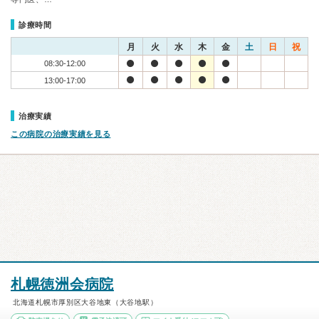
診療時間
月
火
水
木
金
土
日
祝
08:30-12:00
13:00-17:00
治療実績
この病院の治療実績を見る
札幌徳洲会病院
北海道札幌市厚別区大谷地東（大谷地駅）