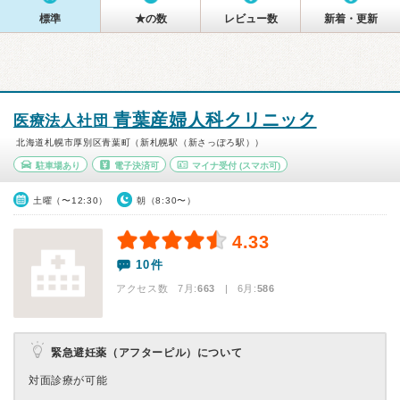
標準
★の数
レビュー数
新着・更新
青葉産婦人科クリニック
医療法人社団
北海道札幌市厚別区青葉町（新札幌駅（新さっぽろ駅））
駐車場あり
電子決済可
マイナ受付
(スマホ可)
土曜（〜12:30）
朝（8:30〜）
4.33
10件
アクセス数 7月:
663
| 6月:
586
緊急避妊薬（アフターピル）について
対面診療が可能