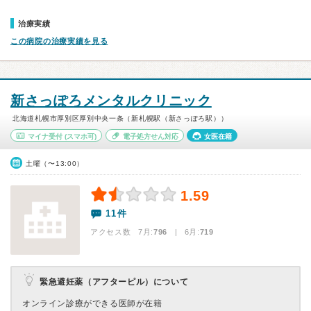
治療実績
この病院の治療実績を見る
新さっぽろメンタルクリニック
北海道札幌市厚別区厚別中央一条（新札幌駅（新さっぽろ駅））
マイナ受付
(スマホ可)
電子処方せん対応
女医在籍
土曜（〜13:00）
1.59
11件
アクセス数 7月:
796
| 6月:
719
緊急避妊薬（アフターピル）について
オンライン診療ができる医師が在籍