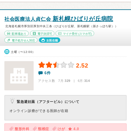
新札幌ひばりが丘病院
社会医療法人貞仁会
北海道札幌市厚別区厚別中央三条（ひばりが丘駅、新札幌駅（新さっぽろ駅））
駐車場あり
電子決済可
マイナ受付
(スマホ可)
電子処方せん対応
女医在籍
土曜（〜12:00）
2.52
6件
アクセス数 7月:
329
| 6月:
314
緊急避妊薬（アフターピル）について
オンライン診療ができる医師が在籍
整形外科
頸椎症
けが
4.0