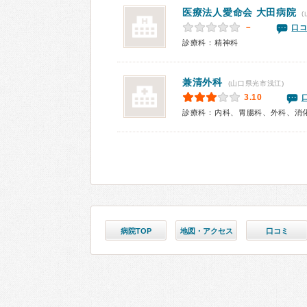
医療法人愛命会
大田病院
(
－
口コ
診療科：精神科
兼清外科
(山口県光市浅江)
3.10
診療科：内科、胃腸科、外科、消
病院TOP
地図・アクセス
口コミ