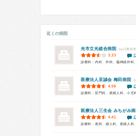
近くの病院
光市立光総合病院
(山口県光市
3.33
医療法人至誠会
梅田病院
(
4.56
診療科：肛門科、産婦人科、小児
医療法人三生会
みちがみ病
4.41
診療科：産科、婦人科、産婦人科