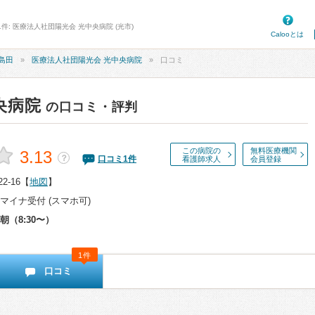
件: 医療法人社団陽光会 光中央病院 (光市)
Calooとは
島田
医療法人社団陽光会 光中央病院
口コミ
央病院
の口コミ・評判
この病院の
無料医療機関
3.13
？
口コミ
1
件
看護師求人
会員登録
2-16
【
地図
】
マイナ受付 (スマホ可)
朝（8:30〜）
1件
口コミ