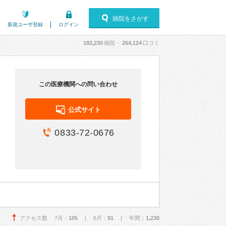
病院をさがす
新規ユーザ登録
ログイン
182,230
病院・
264,124
口コミ
この医療機関への問い合わせ
公式サイト
0833-72-0676
アクセス数 7月：
105
| 6月：
91
| 年間：
1,230