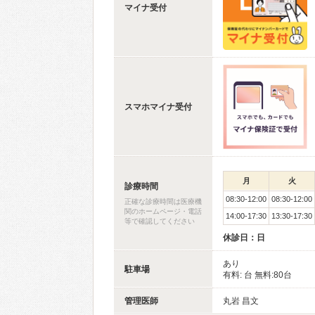
マイナ受付
スマホマイナ受付
月
火
診療時間
08:30-12:00
08:30-12:00
正確な診療時間は医療機
関のホームページ・電話
14:00-17:30
13:30-17:30
等で確認してください
休診日：日
あり
駐車場
有料: 台 無料:80台
管理医師
丸岩 昌文