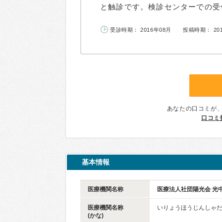
と触診です。検診センターでの受付
受診時期： 2016年08月
投稿時期： 20
あなたの口コミが
口コミ
基本情報
医療機関名称
医療法人社団陽光会 光
医療機関名称
いりょうほうじんしゃだ
(かな)