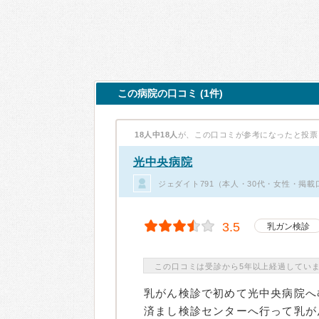
この病院の口コミ (1件)
18人中18人
が、この口コミが参考になったと投票
光中央病院
ジェダイト791（本人・30代・女性・掲載
3.5
乳ガン検診
この口コミは受診から5年以上経過してい
乳がん検診で初めて光中央病院へ
済まし検診センターへ行って乳が