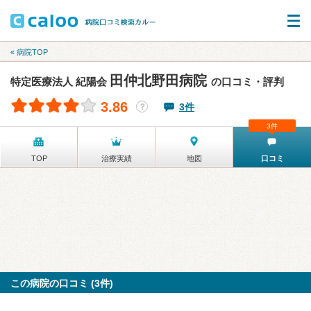
« 病院TOP
田仲北野田病院
特定医療法人 紀陽会
の口コミ・評判
3.86
3件
？
3件
TOP
治療実績
地図
口コミ
この病院の口コミ (3件)