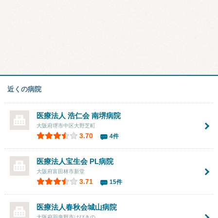
近くの病院
医療法人 浩仁会
南堺病院
大阪府堺市中区大野芝町
3.70
4件
医療法人宝生会
PL病院
大阪府富田林市新堂
3.71
15件
医療法人春秋会
城山病院
大阪府羽曳野市はびきの