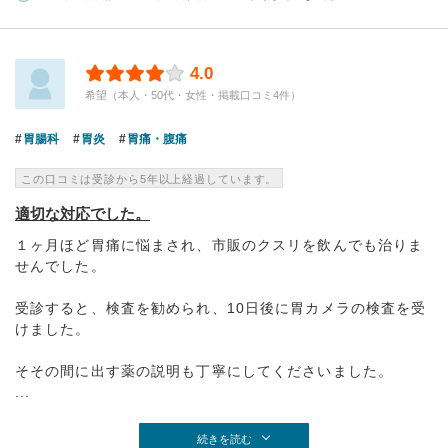
4.0
希望（本人・50代・女性・掲載口コミ4件）
胃腸科
胃炎
胃痛・腹痛
この口コミは受診から5年以上経過しています。
適切な対応でした。
１ヶ月ほど胃痛に悩まされ、市販のクスリを飲んでも治りま
せんでした。
受診すると、検査を勧められ、10日後に胃カメラの検査を受
けました。
そその間に出す薬の説明も丁寧にしてくださいました。
...
続きを読む