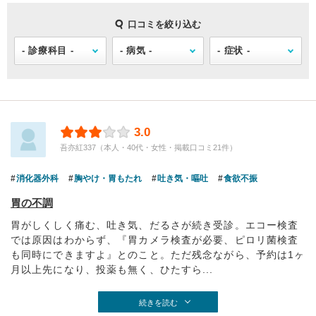
口コミを絞り込む
3.0
吾亦紅337（本人・40代・女性・掲載口コミ21件）
消化器外科
胸やけ・胃もたれ
吐き気・嘔吐
食欲不振
胃の不調
胃がしくしく痛む、吐き気、だるさが続き受診。エコー検査
では原因はわからず、『胃カメラ検査が必要、ピロリ菌検査
も同時にできますよ』とのこと。ただ残念ながら、予約は1ヶ
月以上先になり、投薬も無く、ひたすら...
続きを読む