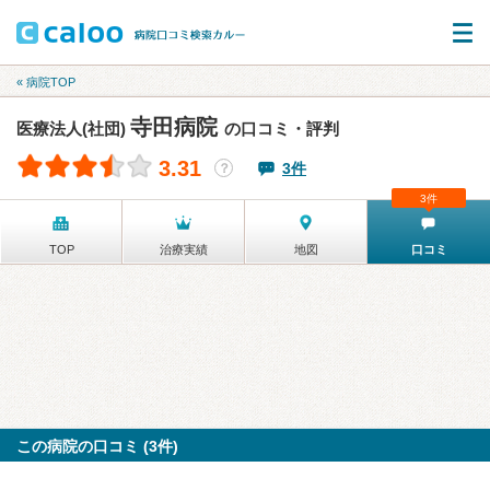
« 病院TOP
寺田病院
医療法人(社団)
の口コミ・評判
3.31
3件
？
3件
TOP
治療実績
地図
口コミ
この病院の口コミ (3件)