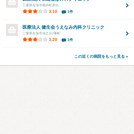
三重県名張市蔵持町原出
3.10
1件
医療法人 健生会
うえなみ内科クリニック
三重県名張市鴻之台2番町
3.20
1件
この近くの病院をもっと見る »