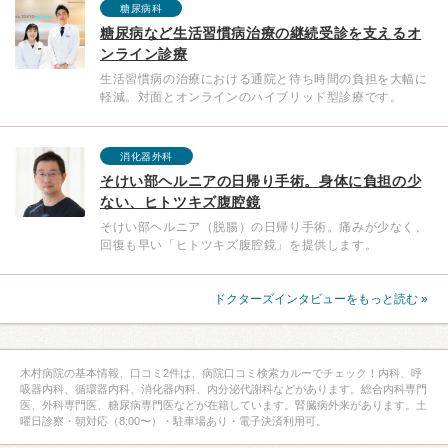
糖尿病科
糖尿病など生活習慣病治療の継続受診を支えるオ
ンライン診療
生活習慣病の治療における通院と待ち時間の負担を大幅に
軽減。対面とオンラインのハイブリッド型診療です。
消化器外科
そけい部ヘルニアの日帰り手術。身体に負担の少
ない、ヒトツキズ腹腔鏡
そけい部ヘルニア（脱腸）の日帰り手術。痛みが少なく、
回復も早い「ヒトツキズ腹腔鏡」を提供します。
ドクターズインタビューをもっと読む »
木村病院の基本情報、口コミ2件は、病院口コミ検索カルーでチェック！内科、呼
吸器内科、循環器内科、消化器内科、内分泌代謝科などがあります。総合内科専門
医、外科専門医、糖尿病専門医などが在籍しています。腎臓病外来があります。土
曜日診察・朝対応（8:00〜）・駐車場あり・電子決済利用可。