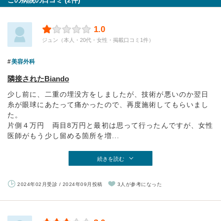
この病院の口コミ (2件)
1.0
ジュン（本人・20代・女性・掲載口コミ1件）
美容外科
隣接されたBiando
少し前に、二重の埋没方をしましたが、技術が悪いのか翌日
糸が眼球にあたって痛かったので、再度施術してもらいまし
た。
片側４万円 両目8万円と最初は思って行ったんですが、女性
医師がもう少し留める箇所を増...
続きを読む
2024年02月受診 / 2024年09月投稿
3人が参考になった