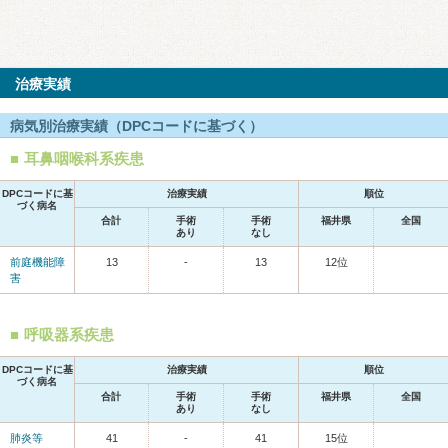
治療実績
病気別治療実績（DPCコードに基づく）
耳鼻咽喉科系疾患
DPCコードに基
治療実績
順位
づく病名
合計
手術
手術
福井県
全国
あり
なし
前庭機能障
13
-
13
12位
害
呼吸器系疾患
DPCコードに基
治療実績
順位
づく病名
合計
手術
手術
福井県
全国
あり
なし
肺炎等
41
-
41
15位