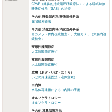
CPAP（経鼻的持続陽圧呼吸療法）による睡眠時無
呼吸症候群（SAS）の治療
その他 呼吸器内科/呼吸器外科系
在宅酸素療法
その他 消化器内科/消化器外科系
胃カメラ（胃内視鏡検査）
、
大腸カメラ（大腸内視
鏡検査）
変形性膝関節症
人工膝関節置換術
変形性股関節症
人工股関節置換術
皮膚（あざ・いぼ・ほくろ）
いぼの冷凍凝固法（液体窒素）
白内障
水晶体再建術による白内障の手術
オルソケラトロジー
オルソケラトロジー
その他 耳鼻咽喉科系