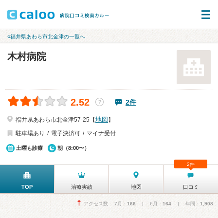
«福井県あわら市北金津の一覧へ
木村病院
2.52
2件
？
地図
福井県あわら市北金津57-25【
】
駐車場あり
電子決済可
マイナ受付
土曜も診療
朝（8:00〜）
2件
TOP
治療実績
地図
口コミ
アクセス数 7月：
166
| 6月：
164
| 年間：
1,908