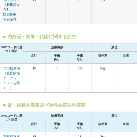
（脊椎症を
含む。）
腰部骨盤、
不安定椎
内分泌・栄養・代謝に関する疾患
DPCコードに基
治療実績
順位
づく病名
合計
手術
手術
福井県
全国
あり
なし
２型糖尿病
10
-
10
8位
（糖尿病性
ケトアシド
ーシスを除
く。）
腎・尿路系疾患及び男性生殖器系疾患
DPCコードに基
治療実績
順位
づく病名
合計
手術
手術
福井県
全国
あり
なし
下部尿路疾
18
-
18
3位