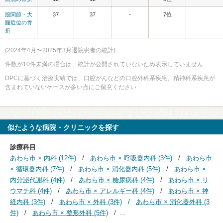
股関節・大
37
37
-
7位
腿近位の骨
折
(2024年4月〜2025年3月退院患者の統計)
件数が10件未満の場合は、統計が公開されていないため表示していません
DPCに基づく治療実績では、口腔がんなどの口腔外科系疾患、精神科系疾患が
含まれていないケースが多い点にご留意ください
似たような病院・クリニックを探す
診療科目
あわら市 × 内科 (12件)
あわら市 × 呼吸器内科 (3件)
あわら市
× 循環器内科 (7件)
あわら市 × 消化器内科 (5件)
あわら市 ×
内分泌代謝科 (4件)
あわら市 × 糖尿病科 (4件)
あわら市 × リ
ウマチ科 (4件)
あわら市 × アレルギー科 (4件)
あわら市 × 神
経内科 (3件)
あわら市 × 外科 (3件)
あわら市 × 消化器外科 (3
件)
あわら市 × 整形外科 (5件)
...