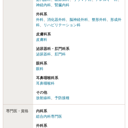
神経内科
、
腎臓内科
外科系
外科
、
消化器外科
、
脳神経外科
、
整形外科
、
形成外
科
、
リハビリテーション科
皮膚科系
皮膚科
泌尿器科・肛門科系
泌尿器科
、
肛門科
眼科系
眼科
耳鼻咽喉科系
耳鼻咽喉科
その他
放射線科
、
予防接種
専門医・資格
内科系
総合内科専門医
外科系