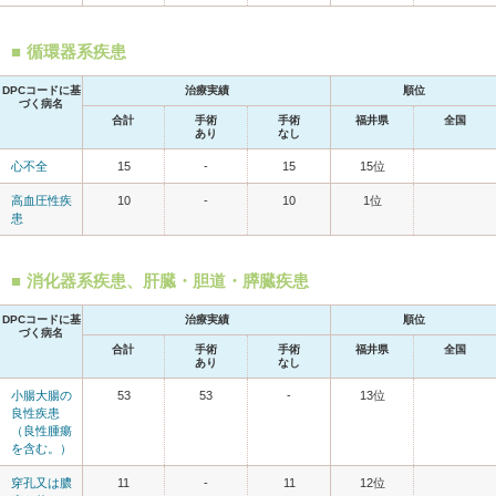
循環器系疾患
DPCコードに基
治療実績
順位
づく病名
合計
手術
手術
福井県
全国
あり
なし
心不全
15
-
15
15位
高血圧性疾
10
-
10
1位
患
消化器系疾患、肝臓・胆道・膵臓疾患
DPCコードに基
治療実績
順位
づく病名
合計
手術
手術
福井県
全国
あり
なし
小腸大腸の
53
53
-
13位
良性疾患
（良性腫瘍
を含む。）
穿孔又は膿
11
-
11
12位