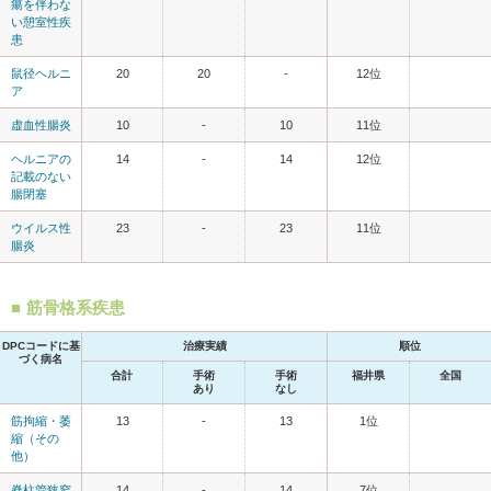
瘍を伴わな
い憩室性疾
患
鼠径ヘルニ
20
20
-
12位
ア
虚血性腸炎
10
-
10
11位
ヘルニアの
14
-
14
12位
記載のない
腸閉塞
ウイルス性
23
-
23
11位
腸炎
筋骨格系疾患
DPCコードに基
治療実績
順位
づく病名
合計
手術
手術
福井県
全国
あり
なし
筋拘縮・萎
13
-
13
1位
縮（その
他）
脊柱管狭窄
14
-
14
7位