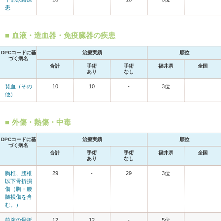
患
血液・造血器・免疫臓器の疾患
DPCコードに基
治療実績
順位
づく病名
合計
手術
手術
福井県
全国
あり
なし
貧血（その
10
10
-
3位
他）
外傷・熱傷・中毒
DPCコードに基
治療実績
順位
づく病名
合計
手術
手術
福井県
全国
あり
なし
胸椎、腰椎
29
-
29
3位
以下骨折損
傷（胸・腰
髄損傷を含
む。）
前腕の骨折
12
12
-
5位