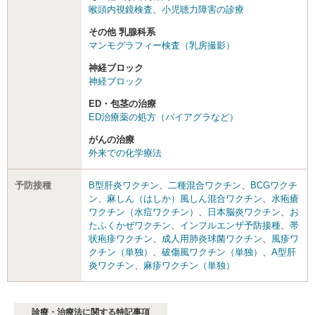
喉頭内視鏡検査
、
小児聴力障害の診療
その他 乳腺科系
マンモグラフィー検査（乳房撮影）
神経ブロック
神経ブロック
ED・包茎の治療
ED治療薬の処方（バイアグラなど）
がんの治療
外来での化学療法
予防接種
B型肝炎ワクチン
、
二種混合ワクチン
、
BCGワクチ
ン
、
麻しん（はしか）風しん混合ワクチン
、
水疱瘡
ワクチン（水痘ワクチン）
、
日本脳炎ワクチン
、
お
たふくかぜワクチン
、
インフルエンザ予防接種
、
帯
状疱疹ワクチン
、
成人用肺炎球菌ワクチン
、
風疹ワ
クチン（単独）
、
破傷風ワクチン（単独）
、
A型肝
炎ワクチン
、
麻疹ワクチン（単独）
診療・治療法に関する特記事項