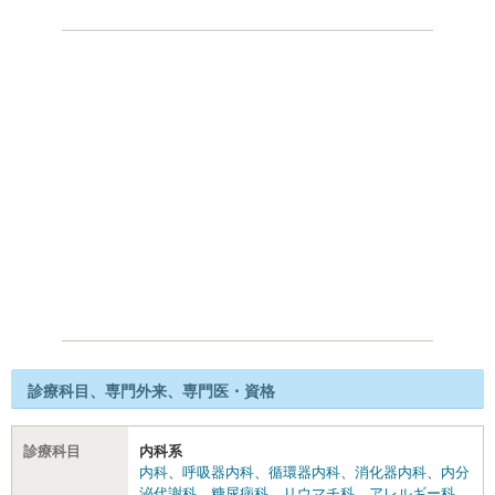
診療科目、専門外来、専門医・資格
診療科目
内科系
内科
、
呼吸器内科
、
循環器内科
、
消化器内科
、
内分
泌代謝科
、
糖尿病科
、
リウマチ科
、
アレルギー科
、