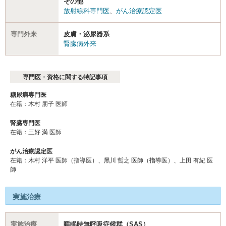
その他
放射線科専門医
、
がん治療認定医
専門外来
皮膚・泌尿器系
腎臓病外来
専門医・資格に関する特記事項
糖尿病専門医
在籍：木村 朋子 医師
腎臓専門医
在籍：三好 満 医師
がん治療認定医
在籍：木村 洋平 医師（指導医）、⿊川 哲之 医師（指導医）、上⽥ 有紀 医
師
実施治療
実施治療
睡眠時無呼吸症候群（SAS）