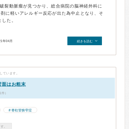
未破裂動脈瘤が見つかり、総合病院の脳神経外科に
影剤に軽いアレルギー反応が出た為中止となり、そ
ました。
21年04月
続きを読む
しています。
営面はお粗末
1件）
脊柱管狭窄症
ます。