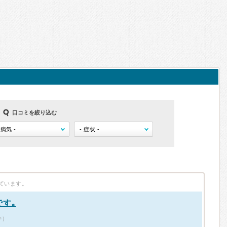
口コミを絞り込む
ています。
す｡
件）