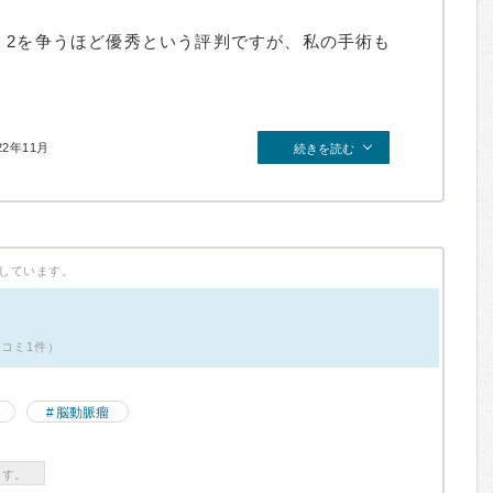
，2を争うほど優秀という評判ですが、私の手術も
22年11月
続きを読む
しています。
口コミ1件）
脳動脈瘤
ます。