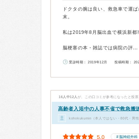
ドクタの腕は良い、救急車で運ば
末。
私は2019年8月脳出血で横浜新
脳梗塞の本・雑誌では病院の評...
受診時期： 2019年12月
投稿時期： 20
16人中12人
が、この口コミが参考になったと投票
高齢者入浴中の人事不省で救急搬
kohokukumin（本人ではない・80代・
5.0
脳神経外科