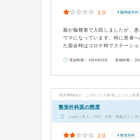
1.0
脳神経外科
親が脳梗塞で入院しましたが、患
ウマになっています。特に患者へ
た面会時はコロナ時でステーション
受診時期： 2024年03月
投稿時期： 20
37人中34人
が、この口コミが参考になったと投票
整形外科医の態度
yuuki（本人・70代・女性・掲載口コミ1
2.0
整形外科