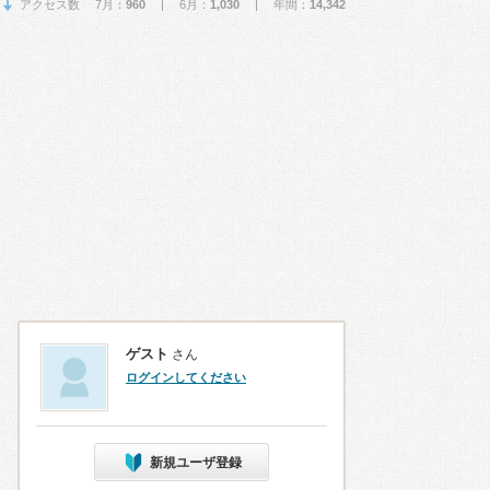
アクセス数 7月：
960
| 6月：
1,030
| 年間：
14,342
ゲスト
さん
ログインしてください
新規ユーザ登録