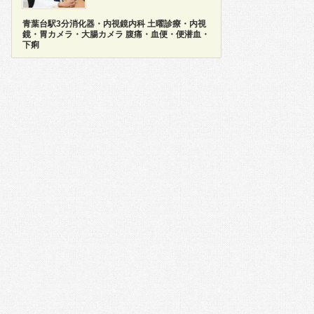
青葉台駅3分消化器・内視鏡内科 土曜診療・内視
鏡・胃カメラ・大腸カメラ 腹痛・血便・便潜血・
下痢