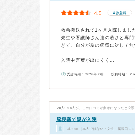
4.5
救急科
救急搬送されて1ヶ月入院しまし
先生や看護師さん達の若さと専門
ぎて、自分が脳の病気に対して無
入院中言葉が出にくく...
受診時期： 2026年03月
投稿時期： 20
20人中18人
が、この口コミが参考になったと投票
脳梗塞で親が入院
alexno.（本人ではない・女性・掲載口コ