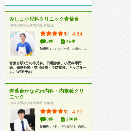
みしま小児科クリニック青葉台
(神奈川県横浜市青葉区 青葉台)
4.64
3件
46件
診療科：
アレルギー科、皮膚科、泌尿器科、小児科、漢方、健康診断、在宅医療
青葉台駅1分の小児科。日曜診療。小児科専門
医。発熱外来・在宅診療・予防接種。キッズルー
ム。WEB予約
青葉台かなざわ内科・内視鏡クリ
ニック
(神奈川県横浜市青葉区 青葉台)
4.37
0件
200件
診療科：
内科、消化器内科、内視鏡、健康診断、人間ドック