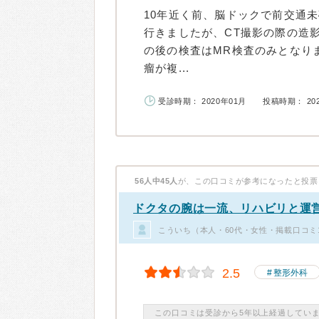
10年近く前、脳ドックで前交通
行きましたが、CT撮影の際の造
の後の検査はMR検査のみとなり
瘤が複...
受診時期： 2020年01月
投稿時期： 20
56人中45人
が、この口コミが参考になったと投票
ドクタの腕は一流、リハビリと運
こういち（本人・60代・女性・掲載口コミ
2.5
整形外科
この口コミは受診から5年以上経過してい