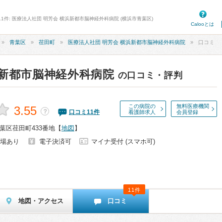
11件: 医療法人社団 明芳会 横浜新都市脳神経外科病院 (横浜市青葉区)
Calooとは
青葉区
荏田町
医療法人社団 明芳会 横浜新都市脳神経外科病院
口コミ
浜新都市脳神経外科病院
の口コミ・評判
この病院の
無料医療機関
3.55
？
口コミ
11
件
看護師求人
会員登録
葉区荏田町433番地
【
地図
】
場あり
電子決済可
マイナ受付 (スマホ可)
11件
地図・アクセス
口コミ