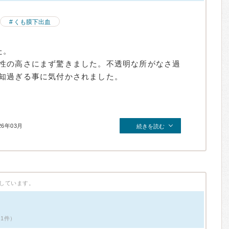
くも膜下出血
た。
性の高さにまず驚きました。不透明な所がなさ過
知過ぎる事に気付かされました。
26年03月
続きを読む
しています。
ミ1件）