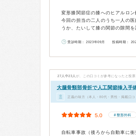
変形膝関節症の膝へのヒアルロン
今回の担当の二人のうち一人の医
うか、たいして膝の関節の隙間を調
受診時期： 2023年09月
投稿時期： 20
27人中23人
が、この口コミが参考になったと投票
大腿骨頸部骨折で人工関節挿入手
正義の味方（本人・80代・男性・掲載口コ
5.0
整形外科
自転車事故（後ろから自動車に衝