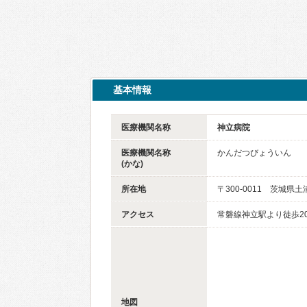
基本情報
医療機関名称
神立病院
医療機関名称
かんだつびょういん
(かな)
所在地
〒300-0011 茨城県土
アクセス
常磐線神立駅より徒歩2
地図