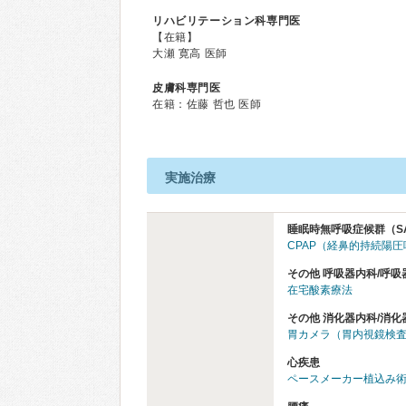
リハビリテーション科専門医
【在籍】
大瀬 寛高 医師
皮膚科専門医
在籍：佐藤 哲也 医師
実施治療
睡眠時無呼吸症候群（S
CPAP（経鼻的持続陽
その他 呼吸器内科/呼吸
在宅酸素療法
その他 消化器内科/消化
胃カメラ（胃内視鏡検
心疾患
ペースメーカー植込み