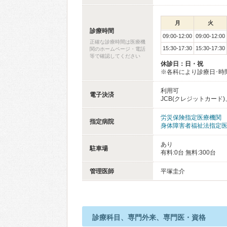
月
火
診療時間
09:00-12:00
09:00-12:00
正確な診療時間は医療機
15:30-17:30
15:30-17:30
関のホームページ・電話
等で確認してください
休診日：日・祝
※各科により診療日･時
利用可
電子決済
JCB(クレジットカード)、
労災保険指定医療機関
指定病院
身体障害者福祉法指定
あり
駐車場
有料:0台 無料:300台
管理医師
平塚圭介
診療科目、専門外来、専門医・資格