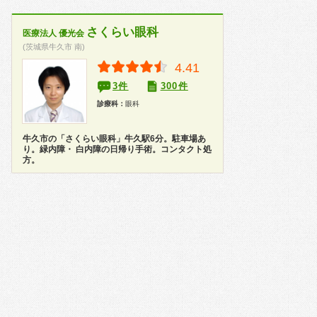
さくらい眼科
医療法人 優光会
(茨城県牛久市 南)
4.41
3件
300件
診療科：
眼科
牛久市の「さくらい眼科」牛久駅6分。駐車場あ
り。緑内障・ 白内障の日帰り手術。コンタクト処
方。