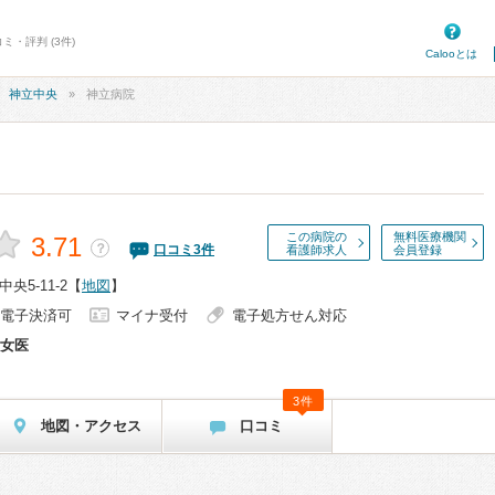
ミ・評判 (3件)
Calooとは
神立中央
神立病院
この病院の
無料医療機関
3.71
？
口コミ
3
件
看護師求人
会員登録
5-11-2
【
地図
】
電子決済可
マイナ受付
電子処方せん対応
女医
3件
地図・アクセス
口コミ