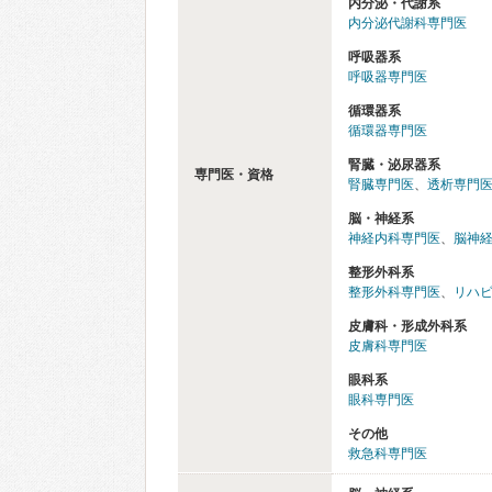
内分泌・代謝系
内分泌代謝科専門医
呼吸器系
呼吸器専門医
循環器系
循環器専門医
腎臓・泌尿器系
専門医・資格
腎臓専門医
、
透析専門
脳・神経系
神経内科専門医
、
脳神
整形外科系
整形外科専門医
、
リハ
皮膚科・形成外科系
皮膚科専門医
眼科系
眼科専門医
その他
救急科専門医