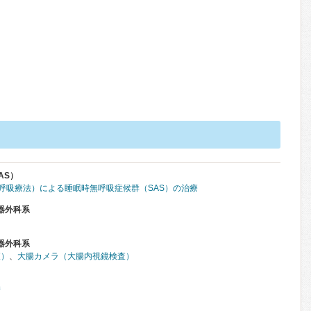
AS）
圧呼吸療法）による睡眠時無呼吸症候群（SAS）の治療
器外科系
器外科系
査）
、
大腸カメラ（大腸内視鏡検査）
術