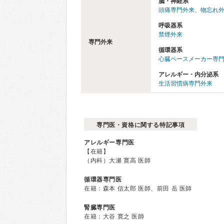
脳・神経系
頭痛専門外来
、
物忘れ
呼吸器系
禁煙外来
専門外来
循環器系
心臓ペースメーカー専
アレルギー・内分泌系
生活習慣病専門外来
専門医・資格に関する特記事項
アレルギー専門医
【在籍】
（内科）大瀬 寛高 医師
循環器専門医
在籍：森本 信太郎 医師、前田 岳 医師
腎臓専門医
在籍：大谷 寛之 医師