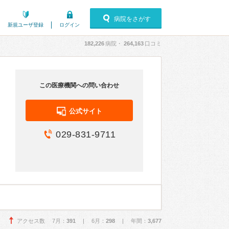
病院をさがす
新規ユーザ登録
ログイン
182,226
病院・
264,163
口コミ
この医療機関への問い合わせ
公式サイト
029-831-9711
アクセス数 7月：
391
| 6月：
298
| 年間：
3,677