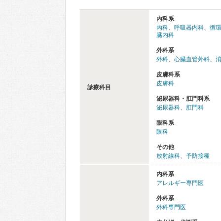
内科系
内科
、
呼吸器内科
、
循
臓内科
外科系
外科
、
心臓血管外科
、
皮膚科系
皮膚科
診療科目
泌尿器科・肛門科系
泌尿器科
、
肛門科
眼科系
眼科
その他
放射線科
、
予防接種
内科系
アレルギー専門医
外科系
外科専門医