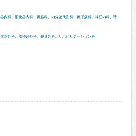
環器内科
、
消化器内科
、
胃腸科
、
内分泌代謝科
、
糖尿病科
、
神経内科
、
腎
消化器外科
、
脳神経外科
、
整形外科
、
リハビリテーション科