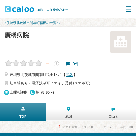
«茨城県北茨城市関本町福田の一覧へ
廣橋病院
－
0件
？
地図
茨城県北茨城市関本町福田1871【
】
駐車場あり
電子決済可
マイナ受付 (スマホ可)
土曜も診療
朝（8:30〜）
TOP
地図
口コミ
アクセス数 7月：
10
| 6月：
7
| 年間：
63