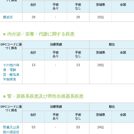
づく病名
合計
手術
手術
茨城県
全国
あり
なし
膿皮症
29
-
29
15位
内分泌・栄養・代謝に関する疾患
DPCコードに基
治療実績
順位
づく病名
合計
手術
手術
茨城県
全国
あり
なし
その他の体
13
-
13
19位
液・電解
質・酸塩基
平衡障害
腎・尿路系疾患及び男性生殖器系疾患
DPCコードに基
治療実績
順位
づく病名
合計
手術
手術
茨城県
全国
あり
なし
腎臓又は尿
53
-
53
24位
路の感染症