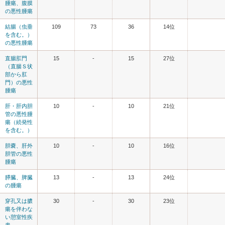
腫瘍、腹膜
の悪性腫瘍
結腸（虫垂
109
73
36
14位
を含む。）
の悪性腫瘍
直腸肛門
15
-
15
27位
（直腸Ｓ状
部から肛
門）の悪性
腫瘍
肝・肝内胆
10
-
10
21位
管の悪性腫
瘍（続発性
を含む。）
胆嚢、肝外
10
-
10
16位
胆管の悪性
腫瘍
膵臓、脾臓
13
-
13
24位
の腫瘍
穿孔又は膿
30
-
30
23位
瘍を伴わな
い憩室性疾
患