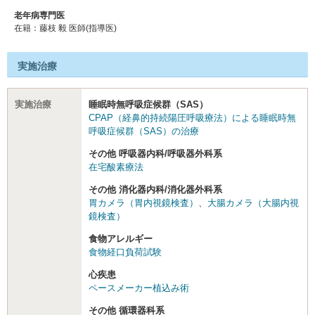
老年病専門医
在籍：藤枝 毅 医師(指導医)
実施治療
実施治療
睡眠時無呼吸症候群（SAS）
CPAP（経鼻的持続陽圧呼吸療法）による睡眠時無
呼吸症候群（SAS）の治療
その他 呼吸器内科/呼吸器外科系
在宅酸素療法
その他 消化器内科/消化器外科系
胃カメラ（胃内視鏡検査）
、
大腸カメラ（大腸内視
鏡検査）
食物アレルギー
食物経口負荷試験
心疾患
ペースメーカー植込み術
その他 循環器科系