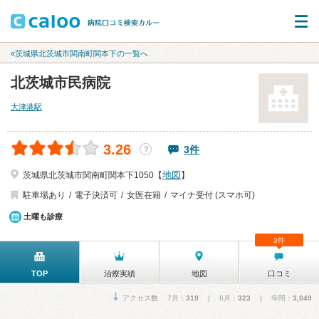
«茨城県北茨城市関南町関本下の一覧へ
北茨城市民病院
大津港駅
3.26
3件
？
地図
茨城県北茨城市関南町関本下1050【
】
駐車場あり
電子決済可
女医在籍
マイナ受付 (スマホ可)
土曜も診療
3件
TOP
治療実績
地図
口コミ
アクセス数 7月：
319
| 6月：
323
| 年間：
3,049