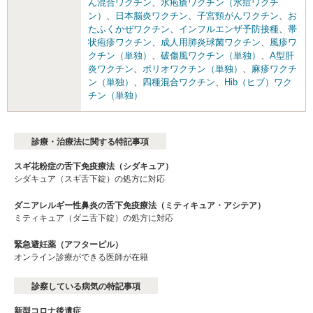
ん混合ワクチン
、
水疱瘡ワクチン（水痘ワクチ
ン）
、
日本脳炎ワクチン
、
子宮頸がんワクチン
、
お
たふくかぜワクチン
、
インフルエンザ予防接種
、
帯
状疱疹ワクチン
、
成人用肺炎球菌ワクチン
、
風疹ワ
クチン（単独）
、
破傷風ワクチン（単独）
、
A型肝
炎ワクチン
、
ポリオワクチン（単独）
、
麻疹ワクチ
ン（単独）
、
四種混合ワクチン
、
Hib（ヒブ）ワク
チン（単独）
診療・治療法に関する特記事項
スギ花粉症の舌下免疫療法（シダキュア）
シダキュア（スギ舌下錠）の処方に対応
ダニアレルギー性鼻炎の舌下免疫療法（ミティキュア・アシテア）
ミティキュア（ダニ舌下錠）の処方に対応
緊急避妊薬（アフターピル）
オンライン診療ができる医師が在籍
診察している病気の特記事項
新型コロナ後遺症