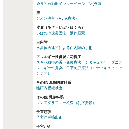
経皮的冠動脈インターベーション(PCI)
痔
ジオン注射（ALTA療法）
皮膚（あざ・いぼ・ほくろ）
いぼの冷凍凝固法（液体窒素）
白内障
水晶体再建術による白内障の手術
アレルギー性鼻炎 / 花粉症
スギ花粉症の舌下免疫療法（シダキュア）
、
ダニア
レルギー性鼻炎の舌下免疫療法（ミティキュア・ア
シテア）
その他 耳鼻咽喉科系
喉頭内視鏡検査
その他 乳腺科系
マンモグラフィー検査（乳房撮影）
子宮筋腫
子宮筋腫摘出術
子宮がん