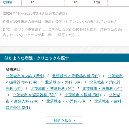
敗血症
12
-
12
17位
(2024年4月〜2025年3月退院患者の統計)
件数が10件未満の場合は、統計が公開されていないため表示していません
DPCに基づく治療実績では、口腔がんなどの口腔外科系疾患、精神科系疾患が
含まれていないケースが多い点にご留意ください
似たような病院・クリニックを探す
診療科目
北茨城市 × 内科 (15件)
北茨城市 × 呼吸器内科 (2件)
北茨城市
× 循環器内科 (3件)
北茨城市 × 外科 (5件)
北茨城市 × 消化器
外科 (2件)
北茨城市 × 整形外科 (4件)
北茨城市 × 皮膚科 (5件)
北茨城市 × 泌尿器科 (5件)
北茨城市 × 眼科 (3件)
北茨城
市 × 産婦人科 (2件)
北茨城市 × 小児科 (5件)
北茨城市 × 歯科
口腔外科 (2件)
続きを見る