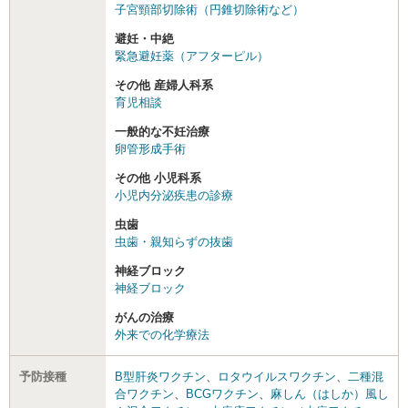
子宮頸部切除術（円錐切除術など）
避妊・中絶
緊急避妊薬（アフターピル）
その他 産婦人科系
育児相談
一般的な不妊治療
卵管形成手術
その他 小児科系
小児内分泌疾患の診療
虫歯
虫歯・親知らずの抜歯
神経ブロック
神経ブロック
がんの治療
外来での化学療法
予防接種
B型肝炎ワクチン
、
ロタウイルスワクチン
、
二種混
合ワクチン
、
BCGワクチン
、
麻しん（はしか）風し