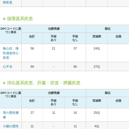
肺疾患
循環器系疾患
DPCコードに基
治療実績
順位
づく病名
合計
手術
手術
茨城県
全国
あり
なし
狭心症、慢
58
21
37
24位
性虚血性心
疾患
心不全
66
-
66
27位
消化器系疾患、肝臓・胆道・膵臓疾患
DPCコードに基
治療実績
順位
づく病名
合計
手術
手術
茨城県
全国
あり
なし
胃の悪性腫
27
11
16
25位
瘍
小腸の悪性
11
-
11
4位