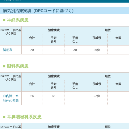
病気別治療実績（DPCコードに基づく）
神経系疾患
DPCコードに基
治療実績
順位
づく病名
合計
手術
手術
茨城県
全国
あり
なし
脳梗塞
38
-
38
26位
眼科系疾患
DPCコードに基
治療実績
順位
づく病名
合計
手術
手術
茨城県
全国
あり
なし
白内障、水
66
66
-
22位
晶体の疾患
耳鼻咽喉科系疾患
DPCコードに基
治療実績
順位