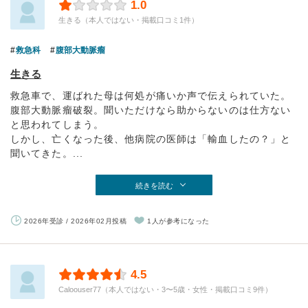
1.0
生きる（本人ではない・掲載口コミ1件）
救急科
腹部大動脈瘤
生きる
救急車で、運ばれた母は何処が痛いか声で伝えられていた。
腹部大動脈瘤破裂。聞いただけなら助からないのは仕方ない
と思われてしまう。
しかし、亡くなった後、他病院の医師は「輸血したの？」と
聞いてきた。...
続きを読む
2026年受診 / 2026年02月投稿
1人が参考になった
4.5
Caloouser77（本人ではない・3〜5歳・女性・掲載口コミ9件）