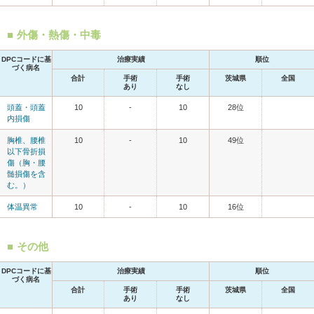
外傷・熱傷・中毒
DPCコードに基
治療実績
順位
づく病名
合計
手術
手術
茨城県
全国
あり
なし
頭蓋・頭蓋
10
-
10
28位
内損傷
胸椎、腰椎
10
-
10
49位
以下骨折損
傷（胸・腰
髄損傷を含
む。）
体温異常
10
-
10
16位
その他
DPCコードに基
治療実績
順位
づく病名
合計
手術
手術
茨城県
全国
あり
なし