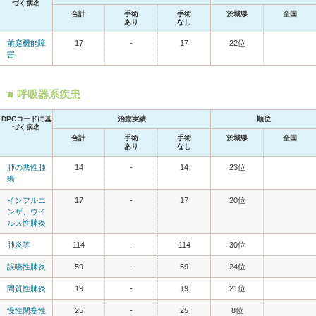
づく病名
合計
手術
手術
茨城県
全国
あり
なし
前庭機能障
17
-
17
22位
害
呼吸器系疾患
DPCコードに基
治療実績
順位
づく病名
合計
手術
手術
茨城県
全国
あり
なし
肺の悪性腫
14
-
14
23位
瘍
インフルエ
17
-
17
20位
ンザ、ウイ
ルス性肺炎
肺炎等
114
-
114
30位
誤嚥性肺炎
59
-
59
24位
間質性肺炎
19
-
19
21位
慢性閉塞性
25
-
25
8位