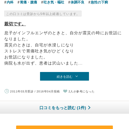
内科
胃痛・腹痛
吐き気・嘔吐
体調不良
急性の下痢
この口コミは受診から5年以上経過しています。
親切です。
息子がインフルエンザのときと、自分が震災の時にお世話に
なりました。
震災のときは、自宅が水浸しになり
ストレスで胃痛吐き気がひどくなり
お世話になりました。
病院も水が出ず、患者は沢山いました...
続きを読む
2011年03月受診 / 2016年04月投稿
2人が参考になった
口コミをもっと読む (1件)