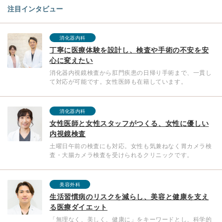
注目インタビュー
消化器内科
丁寧に医療体験を設計し、検査や手術の不安を安
心に変えたい
消化器内視鏡検査から肛門疾患の日帰り手術まで、一貫し
て対応が可能です。女性医師も在籍しています。
消化器内科
女性医師と女性スタッフがつくる、女性に優しい
内視鏡検査
土曜日午前の検査にも対応。女性も気兼ねなく胃カメラ検
査・大腸カメラ検査を受けられるクリニックです。
美容外科
生活習慣病のリスクを減らし、美容と健康を支え
る医療ダイエット
「無理なく、美しく、健康に」をキーワードとし、科学的