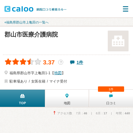
«福島県郡山市上亀田の一覧へ
郡山市医療介護病院
3.37
1件
？
地図
福島県郡山市字上亀田1-1【
】
駐車場あり
女医在籍
マイナ受付
1件
TOP
地図
口コミ
アクセス数 7月：
46
| 6月：
17
| 年間：
440