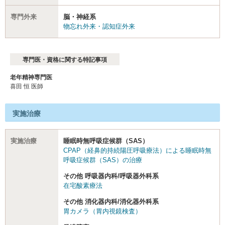
専門外来
脳・神経系
物忘れ外来・認知症外来
専門医・資格に関する特記事項
老年精神専門医
喜田 恒 医師
実施治療
実施治療
睡眠時無呼吸症候群（SAS）
CPAP（経鼻的持続陽圧呼吸療法）による睡眠時無
呼吸症候群（SAS）の治療
その他 呼吸器内科/呼吸器外科系
在宅酸素療法
その他 消化器内科/消化器外科系
胃カメラ（胃内視鏡検査）