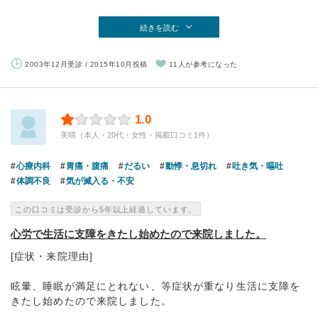
続きを読む
2003年12月受診 / 2015年10月投稿
11人が参考になった
1.0
美晴（本人・20代・女性・掲載口コミ1件）
心療内科
胃痛・腹痛
だるい
動悸・息切れ
吐き気・嘔吐
体調不良
気が滅入る・不安
この口コミは受診から5年以上経過しています。
心労で生活に支障をきたし始めたので来院しました。
[症状・来院理由]
眩暈、睡眠が満足にとれない、等症状が重なり生活に支障を
きたし始めたので来院しました。