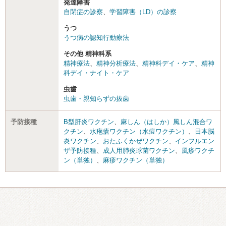
発達障害
自閉症の診察
、
学習障害（LD）の診察
うつ
うつ病の認知行動療法
その他 精神科系
精神療法
、
精神分析療法
、
精神科デイ・ケア
、
精神
科デイ・ナイト・ケア
虫歯
虫歯・親知らずの抜歯
予防接種
B型肝炎ワクチン
、
麻しん（はしか）風しん混合ワ
クチン
、
水疱瘡ワクチン（水痘ワクチン）
、
日本脳
炎ワクチン
、
おたふくかぜワクチン
、
インフルエン
ザ予防接種
、
成人用肺炎球菌ワクチン
、
風疹ワクチ
ン（単独）
、
麻疹ワクチン（単独）