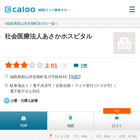
«福島県郡山市安積町笹川の一覧へ
社会医療法人あさかホスピタル
2.91
7件
？
地図
福島県郡山市安積町笹川字経坦45【
】
駐車場あり
電子決済可
女医在籍
マイナ受付 (スマホ可)
電子処方せん対応
土曜・日曜も診療
7件
TOP
地図
口コミ
アクセス数 7月：
608
| 6月：
604
| 年間：
6,781