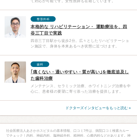
て対応が可能です。女性医師も在籍しています。
整形外科
本格的な リハビリテーション・ 運動療法を、四
谷三丁目で実践
四谷三丁目駅から徒歩2分。広々としたリハビリテーショ
ン施設で、身体を本来あるべき状態に近づけます。
歯科
｢痛くない・通いやすい・質が高い｣を徹底追及し
た歯科治療
メンテナンス、セラミック治療、ホワイトニング治療を中
心に、患者様の要望に寄り添った治療を提供します。
ドクターズインタビューをもっと読む »
社会医療法人あさかホスピタルの基本情報、口コミ7件は、病院口コミ検索カルー
でチェック！内科、神経内科、脳神経外科、精神科、心療内科などがあります。神