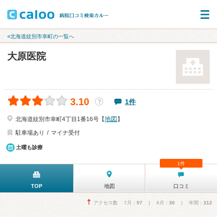
«北海道紋別市幸町の一覧へ
大原医院
3.10
1件
？
地図
北海道紋別市幸町4丁目1番16号【
】
駐車場あり
マイナ受付
土曜も診療
1件
TOP
地図
口コミ
アクセス数 7月：
57
| 6月：
30
| 年間：
312