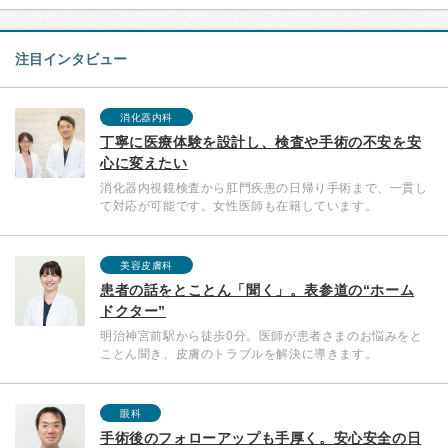
注目インタビュー
消化器内科
丁寧に医療体験を設計し、検査や手術の不安を安
心に変えたい
消化器内視鏡検査から肛門疾患の日帰り手術まで、一貫し
て対応が可能です。女性医師も在籍しています。
美容皮膚科
患者の話をとことん「聞く」。表参道の“ホーム
ドクター”
明治神宮前駅から徒歩0分。医師が患者さまのお悩みをと
ことん聞き、皮膚のトラブルを解決に導きます。
眼科
手術後のフォローアップも手厚く。安心安全の日