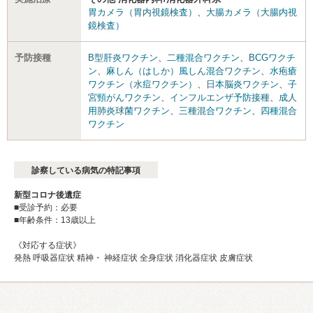
胃カメラ（胃内視鏡検査）
、
大腸カメラ（大腸内視
鏡検査）
予防接種
B型肝炎ワクチン
、
二種混合ワクチン
、
BCGワクチ
ン
、
麻しん（はしか）風しん混合ワクチン
、
水疱瘡
ワクチン（水痘ワクチン）
、
日本脳炎ワクチン
、
子
宮頸がんワクチン
、
インフルエンザ予防接種
、
成人
用肺炎球菌ワクチン
、
三種混合ワクチン
、
四種混合
ワクチン
診察している病気の特記事項
新型コロナ後遺症
■受診予約：必要
■年齢条件：13歳以上
《対応する症状》
発熱 呼吸器症状 精神・ 神経症状 全身症状 消化器症状 皮膚症状