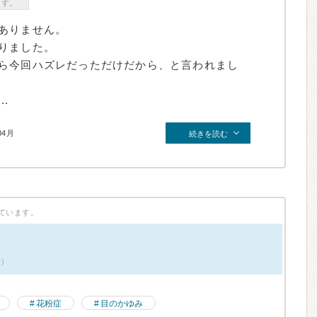
ます。
ありません。
りました。
ら今回ハズレだっただけだから、と言われまし
.
04月
続きを読む
ています。
件）
花粉症
目のかゆみ