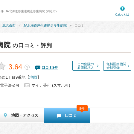
件: JA北海道厚生連網走厚生病院 (網走市)
Calooとは
北六条西
JA北海道厚生連網走厚生病院
口コミ
病院
の口コミ・評判
この病院の
無料医療機関
3.64
？
口コミ
8
件
看護師求人
会員登録
条西1丁目9番地
【
地図
】
電子決済可
マイナ受付 (スマホ可)
8件
地図・アクセス
口コミ