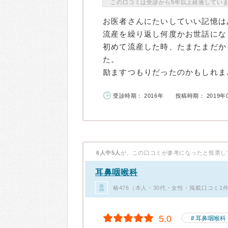
この口コミは受診から5年以上経過してい
お医者さんにたいしていい記憶は
流産を繰り返し何度かお世話にな
初めて流産した時、たまたまだか
た。
励ますつもりだったのかもしれま..
受診時期： 2016年
投稿時期： 2019年
6人中5人
が、この口コミが参考になったと投票し
耳鼻咽喉科
椿476（本人・30代・女性・掲載口コミ1
5.0
耳鼻咽喉科