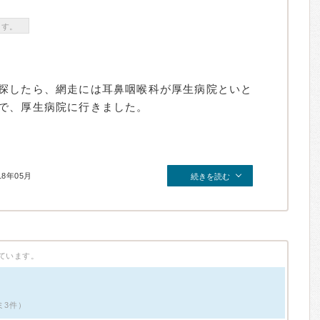
ます。
探したら、網走には耳鼻咽喉科が厚生病院といと
で、厚生病院に行きました。
18年05月
続きを読む
ています。
ミ3件）