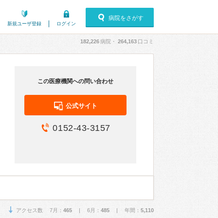
病院をさがす
新規ユーザ登録
ログイン
182,226
病院・
264,163
口コミ
この医療機関への問い合わせ
公式サイト
0152-43-3157
アクセス数 7月：
465
| 6月：
485
| 年間：
5,110