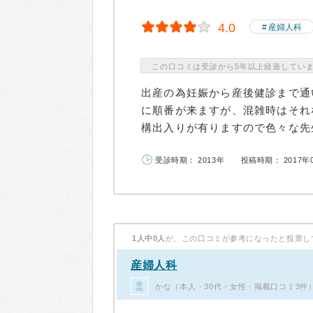
4.0
産婦人科
この口コミは受診から5年以上経過してい
出産の為妊娠から産後健診まで通
に順番が来ますが、混雑時はそれ
構出入りが有りますので色々な先生
受診時期： 2013年
投稿時期： 2017年
1人中0人
が、この口コミが参考になったと投票し
産婦人科
かな（本人・30代・女性・掲載口コミ3件