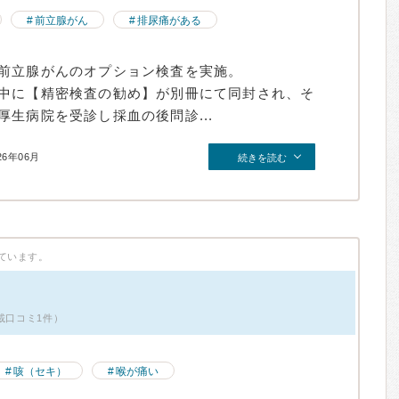
前立腺がん
排尿痛がある
前立腺がんのオプション検査を実施。
中に【精密検査の勧め】が別冊にて同封され、そ
生病院を受診し採血の後問診...
26年06月
続きを読む
ています。
載口コミ1件）
咳（セキ）
喉が痛い