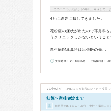
この口コミは受診から5年以上経過してい
4月に網走に越してきました。
花粉症の症状が出たので耳鼻科を
うクリニックしかないということ
厚生病院耳鼻科は出張医の先...
受診時期： 2018年05月
投稿時期： 20
2人中0人
が、この口コミが参考になったと投票し
妊娠〜産後健診まで
粗目雪795（本人・30代・女性・掲載口コ