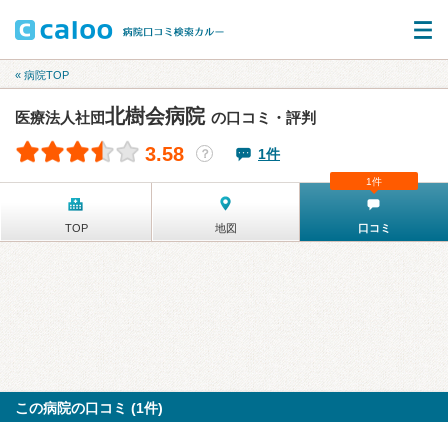
« 病院TOP
北樹会病院
医療法人社団
の口コミ・評判
3.58
1件
？
1件
TOP
地図
口コミ
この病院の口コミ (1件)