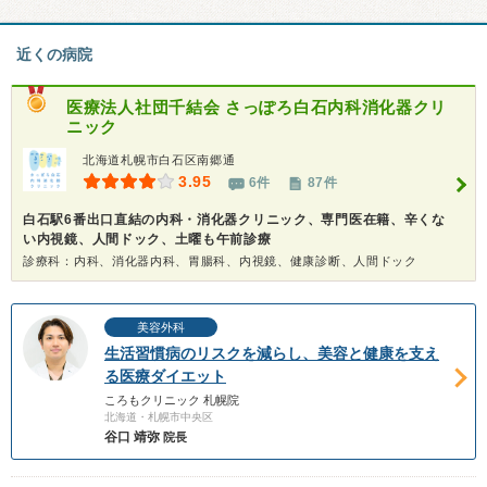
近くの病院
医療法人社団千結会
さっぽろ白石内科消化器クリ
ニック
北海道札幌市白石区南郷通
3.95
6件
87件
白石駅6番出口直結の内科・消化器クリニック、専門医在籍、辛くな
い内視鏡、人間ドック、土曜も午前診療
診療科：内科、消化器内科、胃腸科、内視鏡、健康診断、人間ドック
美容外科
生活習慣病のリスクを減らし、美容と健康を支え
る医療ダイエット
ころもクリニック 札幌院
北海道・札幌市中央区
谷口 靖弥
院長