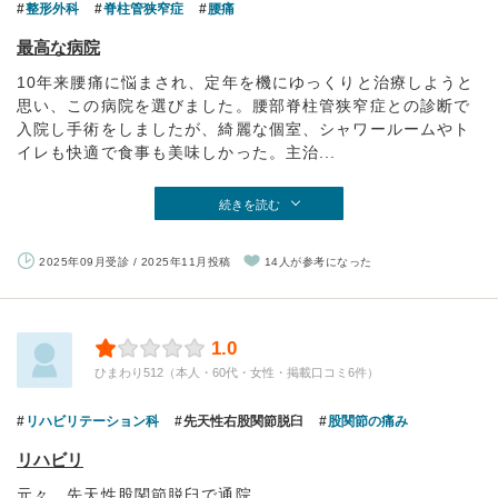
整形外科
脊柱管狭窄症
腰痛
最高な病院
10年来腰痛に悩まされ、定年を機にゆっくりと治療しようと
思い、この病院を選びました。腰部脊柱管狭窄症との診断で
入院し手術をしましたが、綺麗な個室、シャワールームやト
イレも快適で食事も美味しかった。主治...
続きを読む
2025年09月受診 / 2025年11月投稿
14人が参考になった
1.0
ひまわり512（本人・60代・女性・掲載口コミ6件）
リハビリテーション科
先天性右股関節脱臼
股関節の痛み
リハビリ
元々、先天性股関節脱臼で通院。