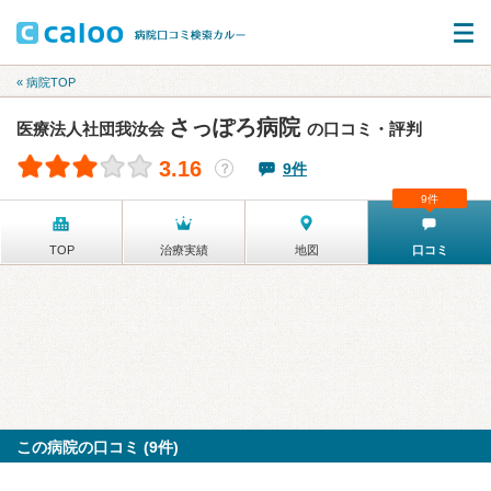
« 病院TOP
さっぽろ病院
医療法人社団我汝会
の口コミ・評判
3.16
9件
？
9件
TOP
治療実績
地図
口コミ
この病院の口コミ (9件)