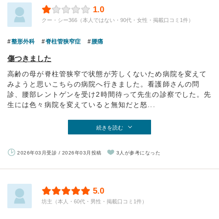
1.0
クー・シー366（本人ではない・90代・女性・掲載口コミ1件）
整形外科
脊柱管狭窄症
腰痛
傷つきました
高齢の母が脊柱管狭窄で状態が芳しくないため病院を変えて
みようと思いこちらの病院へ行きました。看護師さんの問
診、腰部レントゲンを受け2時間待って先生の診察でした。先
生には色々病院を変えていると無知だと怒...
続きを読む
2026年03月受診 / 2026年03月投稿
3人が参考になった
5.0
坊主（本人・60代・男性・掲載口コミ1件）