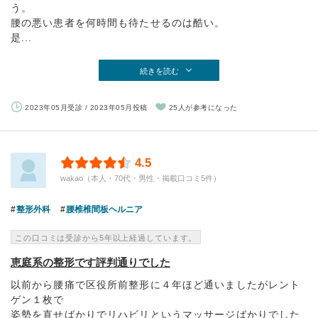
う。
腰の悪い患者を何時間も待たせるのは酷い。
是...
続きを読む
2023年05月受診 / 2023年05月投稿
25人が参考になった
4.5
wakao（本人・70代・男性・掲載口コミ5件）
整形外科
腰椎椎間板ヘルニア
この口コミは受診から5年以上経過しています。
恵庭系の整形です評判通りでした
以前から腰痛で区役所前整形に４年ほど通いましたがレント
ゲン１枚で
姿勢を直せばかりでリハビリというマッサージばかりでした