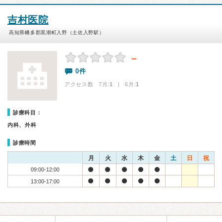
吉村医院
高知県幡多郡黒潮町入野（土佐入野駅）
－
0件
アクセス数 7月:
1
| 6月:
1
診療科目：
内科、外科
診療時間
月
火
水
木
金
土
日
祝
09:00-12:00
13:00-17:00