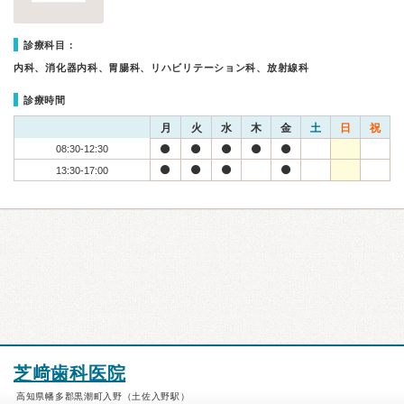
診療科目：
内科、消化器内科、胃腸科、リハビリテーション科、放射線科
診療時間
月
火
水
木
金
土
日
祝
08:30-12:30
13:30-17:00
芝﨑歯科医院
高知県幡多郡黒潮町入野（土佐入野駅）