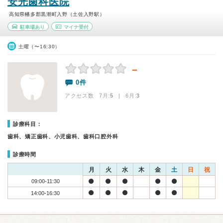
安光歯科医院
高知県幡多郡黒潮町入野（土佐入野駅）
駐車場あり
マイナ受付
土曜（〜16:30）
－
0件
アクセス数 7月:
5
| 6月:
3
診療科目：
歯科、矯正歯科、小児歯科、歯科口腔外科
診療時間
月
火
水
木
金
土
日
祝
09:00-11:30
14:00-16:30