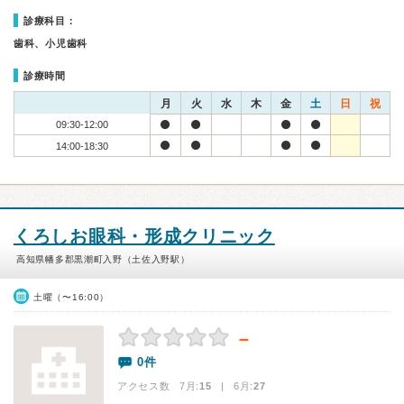
診療科目：
歯科、小児歯科
診療時間
月
火
水
木
金
土
日
祝
09:30-12:00
14:00-18:30
くろしお眼科・形成クリニック
高知県幡多郡黒潮町入野（土佐入野駅）
土曜（〜16:00）
－
0件
アクセス数 7月:
15
| 6月:
27