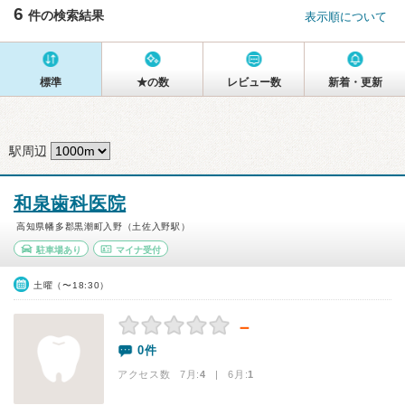
6
件の検索結果
表示順について
標準
★の数
レビュー数
新着・更新
駅周辺
和泉歯科医院
高知県幡多郡黒潮町入野（土佐入野駅）
駐車場あり
マイナ受付
土曜（〜18:30）
－
0件
アクセス数 7月:
4
| 6月:
1