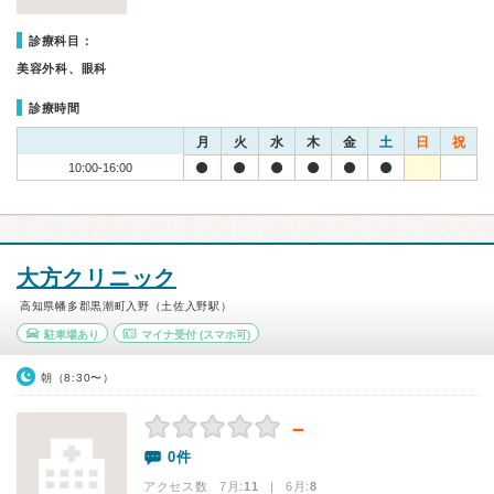
診療科目：
美容外科、眼科
診療時間
月
火
水
木
金
土
日
祝
10:00-16:00
大方クリニック
高知県幡多郡黒潮町入野（土佐入野駅）
駐車場あり
マイナ受付
(スマホ可)
朝（8:30〜）
－
0件
アクセス数 7月:
11
| 6月:
8