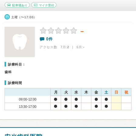
駐車場あり
マイナ受付
土曜（〜17:00）
－
0件
アクセス数 7月:
2
| 6月:
-
診療科目：
歯科
診療時間
月
火
水
木
金
土
日
祝
09:00-12:00
13:30-17:00