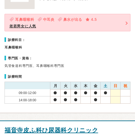
耳鼻咽喉科
中耳炎
鼻水が出る
4.5
老若男女に人気
診療科目：
耳鼻咽喉科
専門医・資格：
気管食道科専門医、耳鼻咽喉科専門医
診療時間
月
火
水
木
金
土
日
祝
09:00-12:00
14:00-18:00
福音寺皮ふ科ひ尿器科クリニック