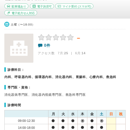
駐車場あり
電子決済可
マイナ受付
(スマホ可)
電子処方せん対応
土曜（〜18:00）
－
0件
アクセス数 7月:
25
| 6月:
14
診療科目：
内科、呼吸器内科、循環器内科、消化器内科、胃腸科、心療内科、救急科
専門医・資格：
消化器病専門医、消化器内視鏡専門医、救急科専門医
診療時間
月
火
水
木
金
土
日
祝
09:00-12:30
14:00-18:00