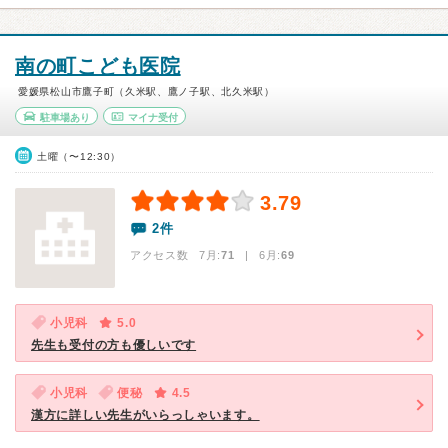
南の町こども医院
愛媛県松山市鷹子町（久米駅、鷹ノ子駅、北久米駅）
駐車場あり
マイナ受付
土曜（〜12:30）
3.79
2件
アクセス数 7月:
71
| 6月:
69
小児科
5.0
先生も受付の方も優しいです
小児科
便秘
4.5
漢方に詳しい先生がいらっしゃいます。