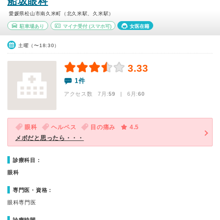
船坂眼科
愛媛県松山市南久米町（北久米駅、久米駅）
駐車場あり
マイナ受付
(スマホ可)
女医在籍
土曜（〜18:30）
3.33
1件
アクセス数 7月:
59
| 6月:
60
眼科
ヘルペス
目の痛み
4.5
メボだと思ったら・・・
診療科目：
眼科
専門医・資格：
眼科専門医