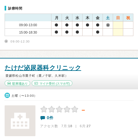
診療時間
月
火
水
木
金
土
日
祝
09:00-13:00
15:00-18:30
09:00-12:30
たけだ泌尿器科クリニック
愛媛県松山市鷹子町（鷹ノ子駅、久米駅）
駐車場あり
マイナ受付
(スマホ可)
土曜（〜13:00）
－
0件
アクセス数 7月:
18
| 6月:
27