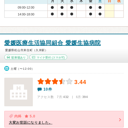
月
火
水
木
金
土
日
祝
09:00-12:00
14:00-18:00
愛媛医療生活協同組合 愛媛生協病院
愛媛県松山市来住町（久米駅）
駐車場あり
マイナ受付
(スマホ可)
土曜（〜12:00）
3.44
10件
アクセス数 7月:
432
| 6月:
394
内科
5.0
大変お世話になりました。