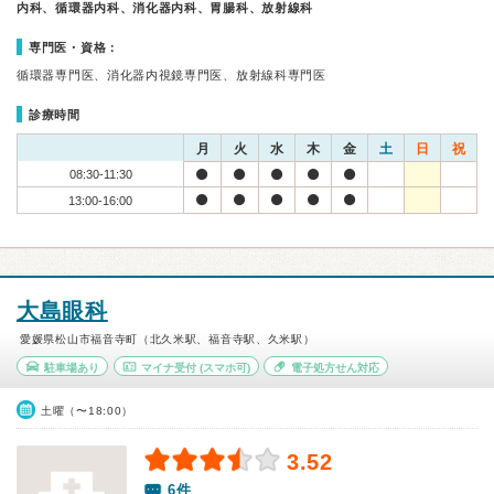
内科、循環器内科、消化器内科、胃腸科、放射線科
専門医・資格：
循環器専門医、消化器内視鏡専門医、放射線科専門医
診療時間
月
火
水
木
金
土
日
祝
08:30-11:30
13:00-16:00
大島眼科
愛媛県松山市福音寺町（北久米駅、福音寺駅、久米駅）
駐車場あり
マイナ受付
(スマホ可)
電子処方せん対応
土曜（〜18:00）
3.52
6件