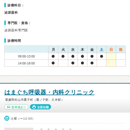
診療科目：
泌尿器科
専門医・資格：
泌尿器科専門医
診療時間
月
火
水
木
金
土
日
祝
09:00-13:00
14:00-18:00
はまぐち呼吸器・内科クリニック
愛媛県松山市鷹子町（鷹ノ子駅、久米駅）
駐車場あり
女医在籍
土曜（〜12:30）