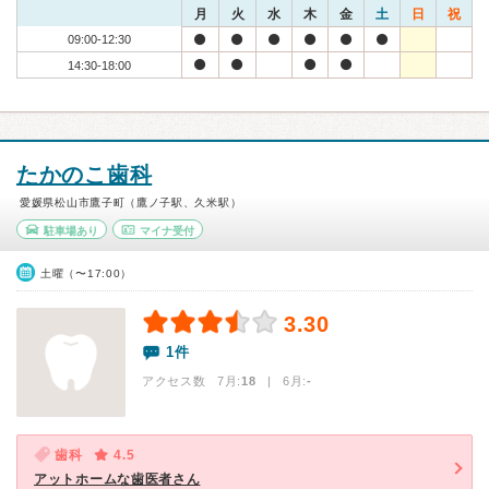
月
火
水
木
金
土
日
祝
09:00-12:30
14:30-18:00
たかのこ歯科
愛媛県松山市鷹子町（鷹ノ子駅、久米駅）
駐車場あり
マイナ受付
土曜（〜17:00）
3.30
1件
アクセス数 7月:
18
| 6月:
-
歯科
4.5
アットホームな歯医者さん