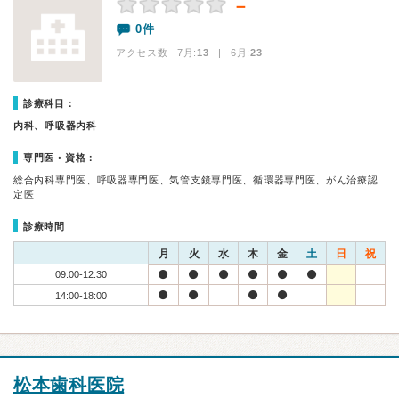
－
0件
アクセス数 7月:
13
| 6月:
23
診療科目：
内科、呼吸器内科
専門医・資格：
総合内科専門医、呼吸器専門医、気管支鏡専門医、循環器専門医、がん治療認
定医
診療時間
月
火
水
木
金
土
日
祝
09:00-12:30
14:00-18:00
松本歯科医院