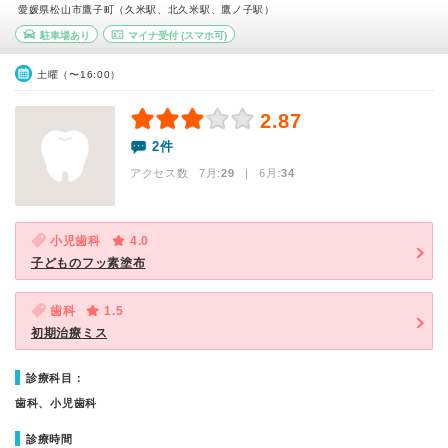
愛媛県松山市鷹子町（久米駅、北久米駅、鷹ノ子駅）
駐車場あり
マイナ受付
(スマホ可)
土曜（〜16:00）
2.87
2件
アクセス数 7月:
29
| 6月:
34
小児歯科
4.0
子どものフッ素塗布
歯科
1.5
初期治療ミス
診療科目：
歯科、小児歯科
診療時間