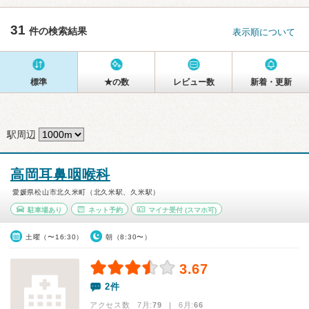
31
件の検索結果
表示順について
標準
★の数
レビュー数
新着・更新
駅周辺
高岡耳鼻咽喉科
愛媛県松山市北久米町（北久米駅、久米駅）
駐車場あり
ネット予約
マイナ受付
(スマホ可)
土曜（〜16:30）
朝（8:30〜）
3.67
2件
アクセス数 7月:
79
| 6月:
66