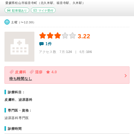
愛媛県松山市福音寺町（北久米駅、福音寺駅、久米駅）
駐車場あり
マイナ受付
土曜（〜12:30）
3.22
1件
アクセス数 7月:
124
| 6月:
106
皮膚科
湿疹
4.0
待ち時間なし
診療科目：
皮膚科、泌尿器科
専門医・資格：
泌尿器科専門医
診療時間