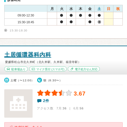
診療時間
月
火
水
木
金
土
日
祝
09:00-12:30
15:30-18:45
15:30-18:30
土居循環器科内科
愛媛県松山市北久米町（北久米駅、久米駅、福音寺駅）
駐車場あり
マイナ受付
(スマホ可)
電子処方せん対応
土曜（〜12:00）
朝（8:30〜）
3.67
2件
アクセス数 7月:
36
| 6月:
56