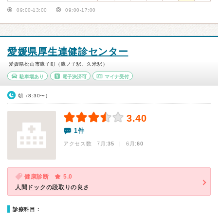
09:00-13:00
09:00-17:00
愛媛県厚生連健診センター
愛媛県松山市鷹子町（鷹ノ子駅、久米駅）
駐車場あり
電子決済可
マイナ受付
朝（8:30〜）
3.40
1件
アクセス数 7月:
35
| 6月:
60
健康診断
5.0
人間ドックの段取りの良さ
診療科目：