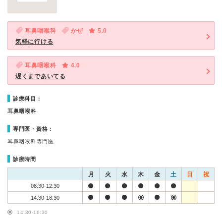
耳鼻咽喉科
かぜ
5.0
気軽に行ける
耳鼻咽喉科
4.0
遅くまであいてる
診療科目：
耳鼻咽喉科
専門医・資格：
耳鼻咽喉科専門医
診療時間
月
火
水
木
金
土
日
祝
08:30-12:30
14:30-18:30
14:30-16:30