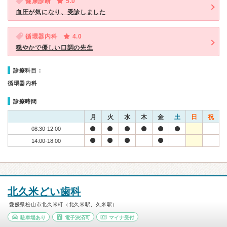
健康診断
5.0
血圧が気になり、受診しました
循環器内科
4.0
穏やかで優しい口調の先生
診療科目：
循環器内科
診療時間
月
火
水
木
金
土
日
祝
08:30-12:00
14:00-18:00
北久米どい歯科
愛媛県松山市北久米町（北久米駅、久米駅）
駐車場あり
電子決済可
マイナ受付