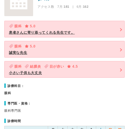
アクセス数 7月:
181
| 6月:
162
眼科
5.0
患者さんに寄り添ってくれる先生です。
眼科
5.0
誠実な先生
眼科
結膜炎
目が赤い
4.5
小さい子供も大丈夫
診療科目：
眼科
専門医・資格：
眼科専門医
診療時間