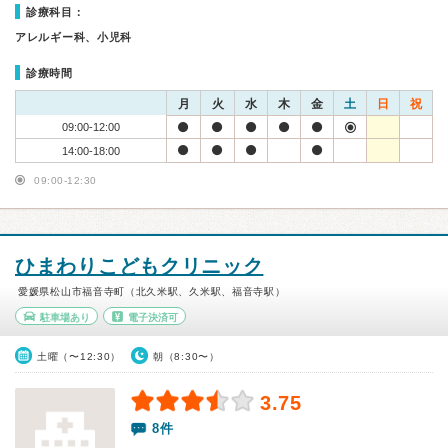
診療科目：
アレルギー科、小児科
診療時間
月
火
水
木
金
土
日
祝
09:00-12:00
14:00-18:00
09:00-12:30
ひまわりこどもクリニック
愛媛県松山市福音寺町（北久米駅、久米駅、福音寺駅）
駐車場あり
電子決済可
土曜（〜12:30）
朝（8:30〜）
3.75
8件