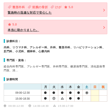
整形外科
前腕の骨折
けが
5.0
緊急時の迅速な対応で安心した
5.0
本当に助かりました。
診療科目：
内科、リウマチ科、アレルギー科、外科、整形外科、リハビリテーション科、
肛門科、小児科、精神科、心療内科
専門医・資格：
総合内科専門医、アレルギー専門医、外科専門医、糖尿病専門医、消化器病専
門医、消…
診療時間
月
火
水
木
金
土
日
祝
09:00-12:30
15:00-18:30
09:00-12:00
14:00-18:30
15:00-17:00