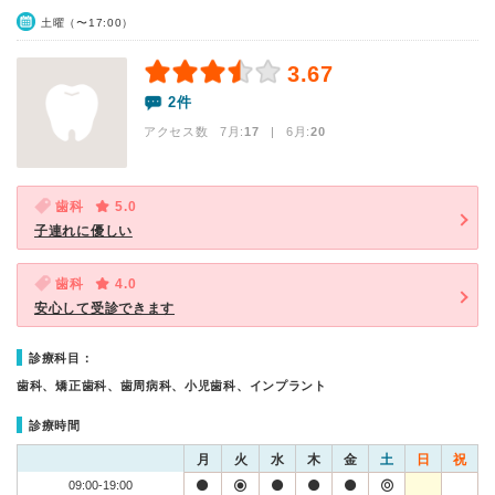
土曜（〜17:00）
3.67
2件
アクセス数 7月:
17
| 6月:
20
歯科
5.0
子連れに優しい
歯科
4.0
安心して受診できます
診療科目：
歯科、矯正歯科、歯周病科、小児歯科、インプラント
診療時間
月
火
水
木
金
土
日
祝
09:00-19:00