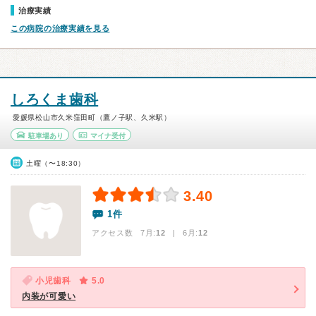
治療実績
この病院の治療実績を見る
しろくま歯科
愛媛県松山市久米窪田町（鷹ノ子駅、久米駅）
駐車場あり
マイナ受付
土曜（〜18:30）
3.40
1件
アクセス数 7月:
12
| 6月:
12
小児歯科
5.0
内装が可愛い