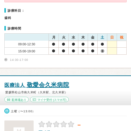
診療科目：
歯科
診療時間
月
火
水
木
金
土
日
祝
09:00-12:30
15:00-19:00
14:30-17:00
敬愛会久米病院
医療法人
愛媛県松山市南久米町（久米駅、北久米駅）
駐車場あり
マイナ受付
(スマホ可)
土曜（〜13:00）
－