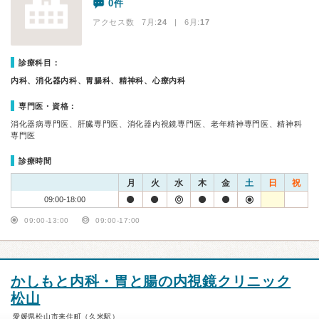
0件
アクセス数 7月:
24
| 6月:
17
診療科目：
内科、消化器内科、胃腸科、精神科、心療内科
専門医・資格：
消化器病専門医、肝臓専門医、消化器内視鏡専門医、老年精神専門医、精神科
専門医
診療時間
月
火
水
木
金
土
日
祝
09:00-18:00
09:00-13:00
09:00-17:00
かしもと内科・胃と腸の内視鏡クリニック
松山
愛媛県松山市来住町（久米駅）