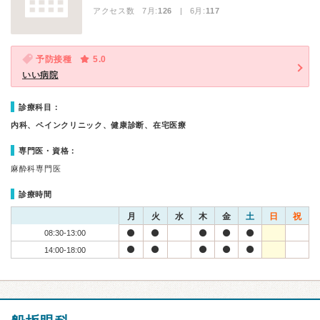
アクセス数 7月:
126
| 6月:
117
予防接種
5.0
いい病院
診療科目：
内科、ペインクリニック、健康診断、在宅医療
専門医・資格：
麻酔科専門医
診療時間
月
火
水
木
金
土
日
祝
08:30-13:00
14:00-18:00