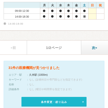
月
火
水
木
金
土
日
祝
09:00-12:30
14:00-18:30
14:00-16:00
«前
1/2ページ
次»
31件の医療機関が見つかりました
エリア・駅
久米駅 (1000m)
キーワード
なし (診療科目や専門医などを指定できます)
名称
なし
詳細条件
なし (曜日や時間帯を指定できます)
条件変更・絞り込み