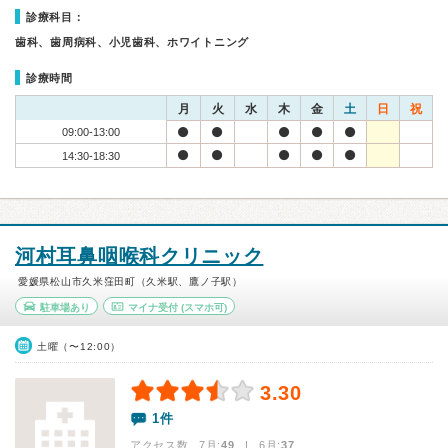
診療科目：
歯科、歯周病科、小児歯科、ホワイトニング
診療時間
月
火
水
木
金
土
日
祝
09:00-13:00
14:30-18:30
河村耳鼻咽喉科クリニック
愛媛県松山市久米窪田町（久米駅、鷹ノ子駅）
駐車場あり
マイナ受付
(スマホ可)
土曜（〜12:00）
3.30
1件
アクセス数 7月:
49
| 6月:
37