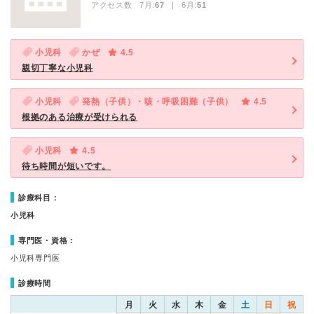
アクセス数 7月:
67
| 6月:
51
小児科
かぜ
4.5
親切丁寧な小児科
小児科
発熱（子供）・咳・呼吸困難（子供）
4.5
根拠のある治療が受けられる
小児科
4.5
待ち時間が短いです。
診療科目：
小児科
専門医・資格：
小児科専門医
診療時間
月
火
水
木
金
土
日
祝