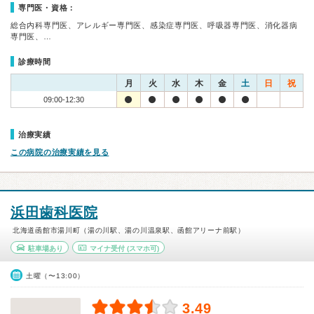
専門医・資格：
総合内科専門医、アレルギー専門医、感染症専門医、呼吸器専門医、消化器病
専門医、…
診療時間
月
火
水
木
金
土
日
祝
09:00-12:30
治療実績
この病院の治療実績を見る
浜田歯科医院
北海道函館市湯川町（湯の川駅、湯の川温泉駅、函館アリーナ前駅）
駐車場あり
マイナ受付
(スマホ可)
土曜（〜13:00）
3.49