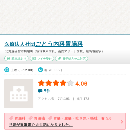
ごとう内科胃腸科
医療法人社団
北海道函館市駒場町（駒場車庫前駅、函館アリーナ前駅、競馬場前駅）
駐車場あり
マイナ受付
電子処方せん対応
土曜（〜12:00）
朝（8:30〜）
4.06
5件
アクセス数 7月:
193
| 6月:
172
胃腸科
胃潰瘍
胃痛・腹痛・吐き気・嘔吐
5.0
旦那が胃潰瘍で お世話になりました。