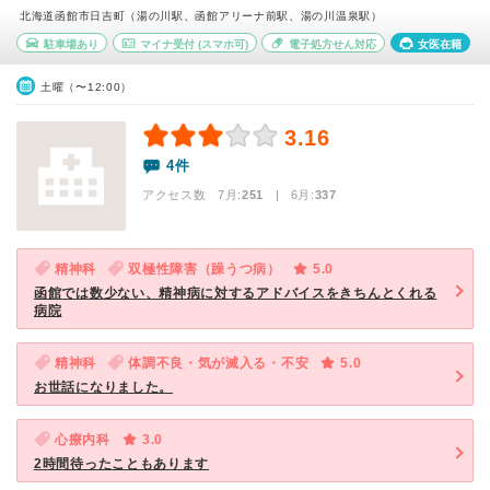
北海道函館市日吉町（湯の川駅、函館アリーナ前駅、湯の川温泉駅）
駐車場あり
マイナ受付
(スマホ可)
電子処方せん対応
女医在籍
土曜（〜12:00）
3.16
4件
アクセス数 7月:
251
| 6月:
337
精神科
双極性障害（躁うつ病）
5.0
函館では数少ない、精神病に対するアドバイスをきちんとくれる
病院
精神科
体調不良・気が滅入る・不安
5.0
お世話になりました。
心療内科
3.0
2時間待ったこともあります