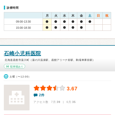
診療時間
月
火
水
木
金
土
日
祝
09:00-13:30
15:00-18:30
石崎小児科医院
北海道函館市湯川町（湯の川温泉駅、函館アリーナ前駅、駒場車庫前駅）
駐車場あり
土曜（〜12:00）
3.67
2件
アクセス数 7月:
39
| 6月:
35