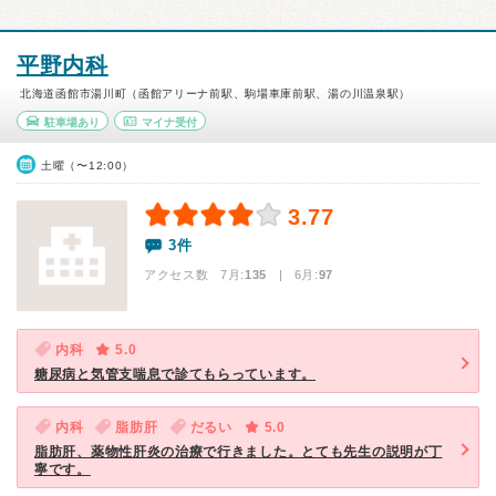
平野内科
北海道函館市湯川町（函館アリーナ前駅、駒場車庫前駅、湯の川温泉駅）
駐車場あり
マイナ受付
土曜（〜12:00）
3.77
3件
アクセス数 7月:
135
| 6月:
97
内科
5.0
糖尿病と気管支喘息で診てもらっています。
内科
脂肪肝
だるい
5.0
脂肪肝、薬物性肝炎の治療で行きました。とても先生の説明が丁
寧です。