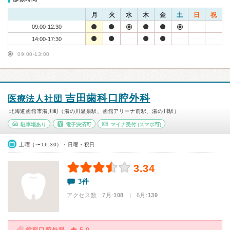
月
火
水
木
金
土
日
祝
09:00-12:30
14:00-17:30
09:00-13:00
吉田歯科口腔外科
医療法人社団
北海道函館市湯川町（湯の川温泉駅、函館アリーナ前駅、湯の川駅）
駐車場あり
電子決済可
マイナ受付
(スマホ可)
土曜（〜16:30）・日曜・祝日
3.34
3件
アクセス数 7月:
108
| 6月:
139