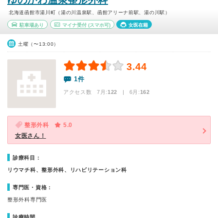
ゆのかわ温泉整形外科
北海道函館市湯川町（湯の川温泉駅、函館アリーナ前駅、湯の川駅）
駐車場あり
マイナ受付
(スマホ可)
女医在籍
土曜（〜13:00）
3.44
1件
アクセス数 7月:
122
| 6月:
162
整形外科
5.0
女医さん！
診療科目：
リウマチ科、整形外科、リハビリテーション科
専門医・資格：
整形外科専門医
診療時間