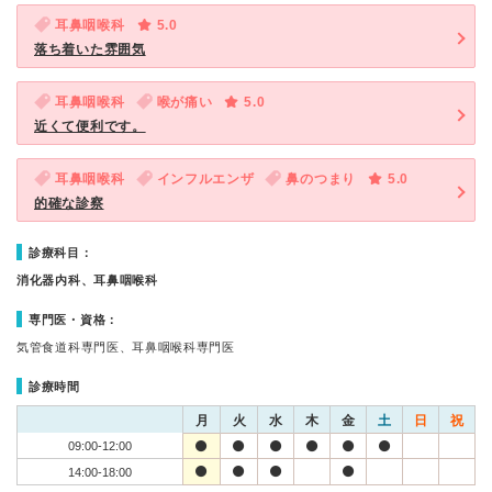
耳鼻咽喉科
5.0
落ち着いた雰囲気
耳鼻咽喉科
喉が痛い
5.0
近くて便利です。
耳鼻咽喉科
インフルエンザ
鼻のつまり
5.0
的確な診察
診療科目：
消化器内科、耳鼻咽喉科
専門医・資格：
気管食道科専門医、耳鼻咽喉科専門医
診療時間
月
火
水
木
金
土
日
祝
09:00-12:00
14:00-18:00