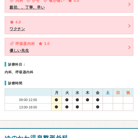
内科
かぜ
喉が痛い
5.0
親切、、丁寧、早い
4.0
ワクチン
呼吸器内科
3.0
優しい先生
診療科目：
内科、呼吸器内科
診療時間
月
火
水
木
金
土
日
祝
09:00-12:00
13:00-18:00