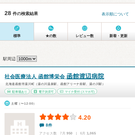
28
件の検索結果
表示順について
標準
★の数
レビュー数
新着・更新
駅周辺
函館渡辺病院
社会医療法人 函館博栄会
北海道函館市湯川町（湯の川温泉駅、函館アリーナ前駅、湯の川駅）
駐車場あり
電子決済可
マイナ受付
(スマホ可)
土曜（〜12:00）
4.20
8件
アクセス数 7月:
950
| 6月:
1,065