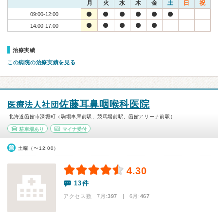
月
火
水
木
金
土
日
祝
09:00-12:00
14:00-17:00
治療実績
この病院の治療実績を見る
佐藤耳鼻咽喉科医院
医療法人社団
北海道函館市深堀町（駒場車庫前駅、競馬場前駅、函館アリーナ前駅）
駐車場あり
マイナ受付
土曜（〜12:00）
4.30
13件
アクセス数 7月:
397
| 6月:
467