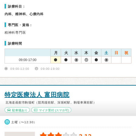
診療科目：
内科、精神科、心療内科
専門医・資格：
精神科専門医
診療時間
月
火
水
木
金
土
日
祝
09:00-17:00
09:00-12:00
09:00-19:00
特定医療法人 富田病院
北海道函館市駒場町（競馬場前駅、深堀町駅、駒場車庫前駅）
駐車場あり
マイナ受付
(スマホ可)
土曜（〜12:30）