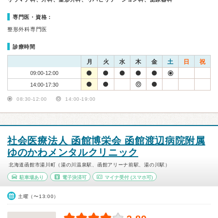
専門医・資格：
整形外科専門医
診療時間
月
火
水
木
金
土
日
祝
09:00-12:00
14:00-17:30
08:30-12:00
14:00-19:00
社会医療法人 函館博栄会 函館渡辺病院附属
ゆのかわメンタルクリニック
北海道函館市湯川町（湯の川温泉駅、函館アリーナ前駅、湯の川駅）
駐車場あり
電子決済可
マイナ受付
(スマホ可)
土曜（〜13:00）