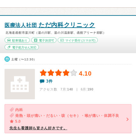
ただ内科クリニック
医療法人社団
北海道函館市湯川町（湯の川駅、湯の川温泉駅、函館アリーナ前駅）
駐車場あり
電子決済可
マイナ受付
(スマホ可)
電子処方せん対応
土曜（〜12:30）
4.10
3件
アクセス数 7月:
140
| 6月:
190
内科
発熱・頭が痛い・だるい・咳（セキ）・喉が痛い・体調不良
5.0
先生も看護師も皆さん好きです。