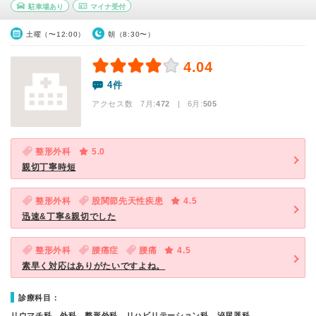
駐車場あり
マイナ受付
土曜（〜12:00）
朝（8:30〜）
4.04
4件
アクセス数 7月:
472
| 6月:
505
整形外科
5.0
親切丁寧時短
整形外科
股関節先天性疾患
4.5
迅速&丁寧&親切でした
整形外科
腰痛症
腰痛
4.5
素早く対応はありがたいですよね。
診療科目：
リウマチ科、外科、整形外科、リハビリテーション科、泌尿器科