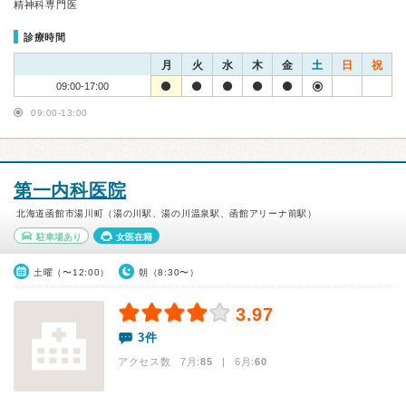
精神科専門医
診療時間
月
火
水
木
金
土
日
祝
09:00-17:00
09:00-13:00
第一内科医院
北海道函館市湯川町（湯の川駅、湯の川温泉駅、函館アリーナ前駅）
駐車場あり
女医在籍
土曜（〜12:00）
朝（8:30〜）
3.97
3件
アクセス数 7月:
85
| 6月:
60