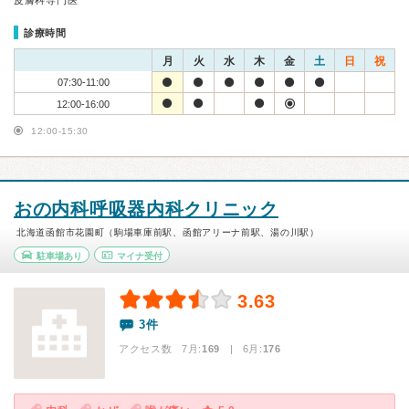
皮膚科専門医
診療時間
月
火
水
木
金
土
日
祝
07:30-11:00
12:00-16:00
12:00-15:30
おの内科呼吸器内科クリニック
北海道函館市花園町（駒場車庫前駅、函館アリーナ前駅、湯の川駅）
駐車場あり
マイナ受付
3.63
3件
アクセス数 7月:
169
| 6月:
176