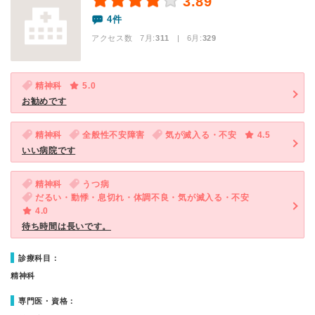
3.89
4件
アクセス数 7月:
311
| 6月:
329
精神科
5.0
お勧めです
精神科
全般性不安障害
気が滅入る・不安
4.5
いい病院です
精神科
うつ病
だるい・動悸・息切れ・体調不良・気が滅入る・不安
4.0
待ち時間は長いです。
診療科目：
精神科
専門医・資格：