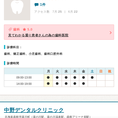
1件
アクセス数 7月:
25
| 6月:
22
歯科
5.0
見てわかる通り患者さんの為の歯科医院
診療科目：
歯科、矯正歯科、小児歯科、歯科口腔外科
診療時間
月
火
水
木
金
土
日
祝
09:00-13:00
14:00-19:00
中野デンタルクリニック
北海道函館市湯川町（湯の川駅、湯の川温泉駅、函館アリーナ前駅）