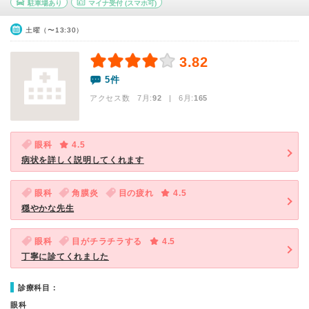
駐車場あり
マイナ受付
(スマホ可)
土曜（〜13:30）
3.82
5件
アクセス数 7月:
92
| 6月:
165
眼科
4.5
病状を詳しく説明してくれます
眼科
角膜炎
目の疲れ
4.5
穏やかな先生
眼科
目がチラチラする
4.5
丁寧に診てくれました
診療科目：
眼科