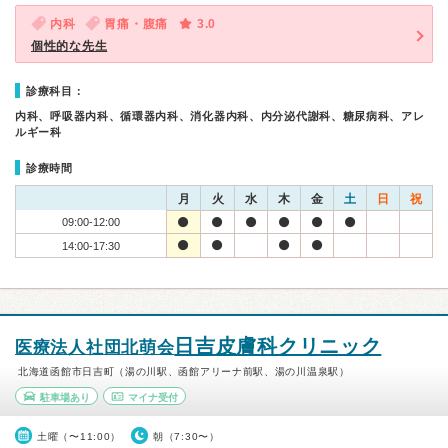
内科
胃痛・腹痛
3.0
個性的な先生
診療科目：
内科、呼吸器内科、循環器内科、消化器内科、内分泌代謝科、糖尿病科、アレ
ルギー科
診療時間
月
火
水
木
金
土
日
祝
09:00-12:00
14:00-17:30
日吉皮膚科クリニック
医療法人社団北萌会
北海道函館市日吉町（湯の川駅、函館アリーナ前駅、湯の川温泉駅）
駐車場あり
マイナ受付
土曜（〜11:00）
朝（7:30〜）