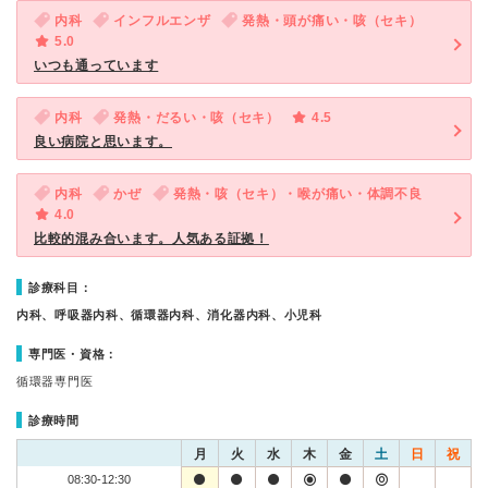
内科
インフルエンザ
発熱・頭が痛い・咳（セキ）
5.0
いつも通っています
内科
発熱・だるい・咳（セキ）
4.5
良い病院と思います。
内科
かぜ
発熱・咳（セキ）・喉が痛い・体調不良
4.0
比較的混み合います。人気ある証拠！
診療科目：
内科、呼吸器内科、循環器内科、消化器内科、小児科
専門医・資格：
循環器専門医
診療時間
月
火
水
木
金
土
日
祝
08:30-12:30