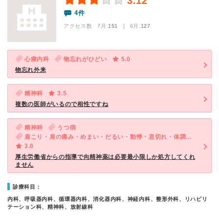
3.12
4件
アクセス数 7月:
151
| 6月:
127
心療内科
物忘れがひどい
5.0
物忘れ外来
精神科
3.5
複数の医師がいるので相性ですね
精神科
うつ病
肩こり・肩の痛み・めまい・だるい・動悸・息切れ・体調不良・ED（男性）・気が滅入る・不安
3.0
厚生労働省からの指導で向精神薬は必要最小限しか処方してくれ
ません
診療科目：
内科、呼吸器内科、循環器内科、消化器内科、神経内科、整形外科、リハビリ
テーション科、精神科、放射線科