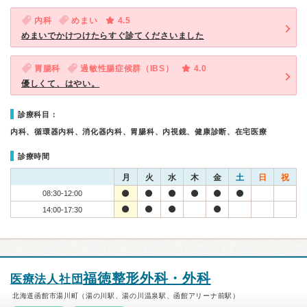
内科
めまい
4.5
めまいでかけつけたらすぐ診てくださいました
胃腸科
過敏性腸症候群（IBS）
4.0
優しくて、はやい。
診療科目：
内科、循環器内科、消化器内科、胃腸科、内視鏡、健康診断、在宅医療
診療時間
月
火
水
木
金
土
日
祝
08:30-12:00
14:00-17:30
福徳整形外科・外科
医療法人社団
北海道函館市湯川町（湯の川駅、湯の川温泉駅、函館アリーナ前駅）