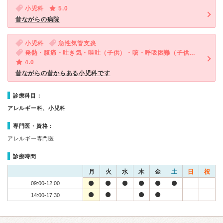
小児科
5.0
昔ながらの病院
小児科
急性気管支炎
発熱・腹痛・吐き気・嘔吐（子供）・咳・呼吸困難（子供）・泣きやまない（子供）
4.0
昔ながらの昔からある小児科です
診療科目：
アレルギー科、小児科
専門医・資格：
アレルギー専門医
診療時間
月
火
水
木
金
土
日
祝
09:00-12:00
14:00-17:30