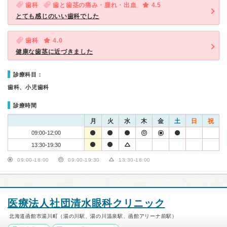
歯科
歯と歯茎の痛み・腫れ・出血
4.5
とても感じのいい歯科でした
歯科
4.0
健康な歯茎に近づきました
診療科目：
歯科、小児歯科
診療時間
月
火
水
木
金
土
日
祝
09:00-12:00
13:30-19:30
09:00-18:00
09:00-19:30
13:30-18:00
医療法人社団清水眼科クリニック
北海道函館市湯川町（湯の川駅、湯の川温泉駅、函館アリーナ前駅）