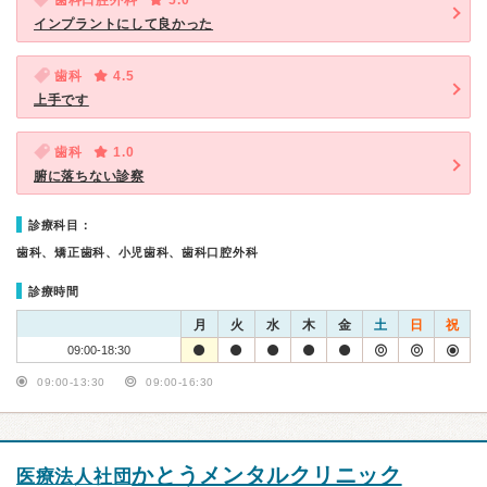
歯科口腔外科
5.0
インプラントにして良かった
歯科
4.5
上手です
歯科
1.0
腑に落ちない診察
診療科目：
歯科、矯正歯科、小児歯科、歯科口腔外科
診療時間
月
火
水
木
金
土
日
祝
09:00-18:30
09:00-13:30
09:00-16:30
かとうメンタルクリニック
医療法人社団