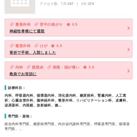
アクセス数 7月:
267
| 6月:
274
整形外科
背中の曲がり
4.5
神経性脊椎にて通院
整形外科
けが
4.0
骨折で手術、入院しました
内科
膀胱炎
発熱・頭が痛い
3.0
救急でお世話に
診療科目：
内科、呼吸器内科、循環器内科、消化器内科、糖尿病科、腎臓内科、人工透
析、心臓血管外科、脳神経外科、整形外科、リハビリテーション科、皮膚科、
泌尿器科、内視鏡、放射線科、健…
専門医・資格：
総合内科専門医、糖尿病専門医、内分泌代謝科専門医、呼吸器専門医、循環器
専門医、…