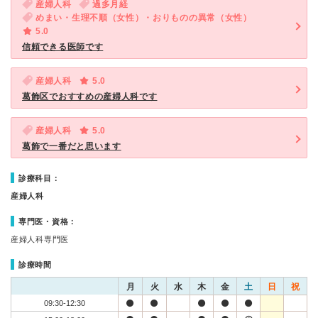
産婦人科
過多月経
めまい・生理不順（女性）・おりものの異常（女性）
5.0
信頼できる医師です
産婦人科
5.0
葛飾区でおすすめの産婦人科です
産婦人科
5.0
葛飾で一番だと思います
診療科目：
産婦人科
専門医・資格：
産婦人科専門医
診療時間
月
火
水
木
金
土
日
祝
09:30-12:30