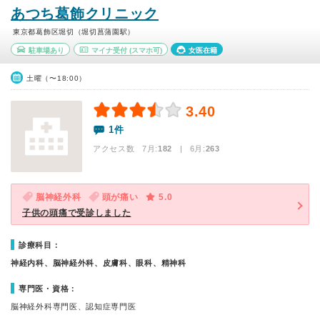
あつち葛飾クリニック
東京都葛飾区堀切（堀切菖蒲園駅）
駐車場あり
マイナ受付
(スマホ可)
女医在籍
土曜（〜18:00）
3.40
1件
アクセス数 7月:
182
| 6月:
263
脳神経外科
頭が痛い
5.0
子供の頭痛で受診しました
診療科目：
神経内科、脳神経外科、皮膚科、眼科、精神科
専門医・資格：
脳神経外科専門医、認知症専門医