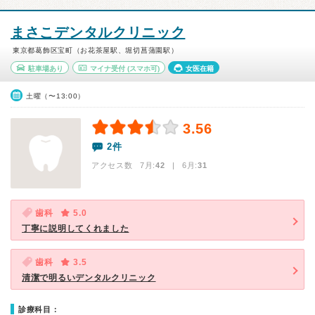
まさこデンタルクリニック
東京都葛飾区宝町（お花茶屋駅、堀切菖蒲園駅）
駐車場あり
マイナ受付
(スマホ可)
女医在籍
土曜（〜13:00）
3.56
2件
アクセス数 7月:
42
| 6月:
31
歯科
5.0
丁寧に説明してくれました
歯科
3.5
清潔で明るいデンタルクリニック
診療科目：