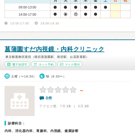
月
火
水
木
金
土
日
祝
09:00-13:00
14:00-17:00
15:00-17:00
18:00-19:30
菖蒲園すだ内視鏡・内科クリニック
東京都葛飾区堀切（堀切菖蒲園駅、堀切駅、お花茶屋駅）
電子決済可
ネット予約
マイナ受付
土曜（〜16:30）
朝（8:30〜）
－
0件
アクセス数 7月:
18
| 6月:
20
診療科目：
内科、消化器内科、胃腸科、内視鏡、健康診断