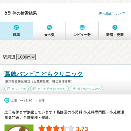
59
件の検索結果
表示順について
標準
★の数
レビュー数
新着・更新
駅周辺
葛飾バンビこどもクリニック
東京都葛飾区堀切（お花茶屋駅、堀切菖蒲園駅）
ネット予約
マイナ受付
(スマホ可)
電子処方せん対応
土曜（〜12:30）・日曜
土日も休まず診療しています！葛飾区の小児科 小児科専門医・小児循環
器専門医。予防接種・健診。
3.73