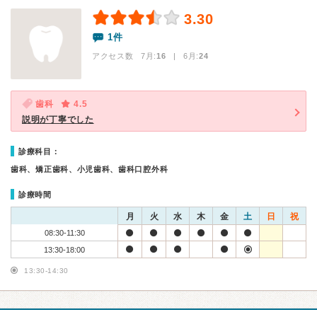
3.30
1件
アクセス数 7月:
16
| 6月:
24
歯科
4.5
説明が丁寧でした
診療科目：
歯科、矯正歯科、小児歯科、歯科口腔外科
診療時間
月
火
水
木
金
土
日
祝
08:30-11:30
13:30-18:00
13:30-14:30