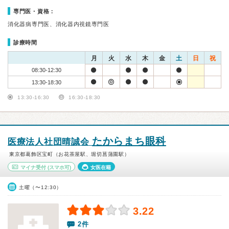
専門医・資格：
消化器病専門医、消化器内視鏡専門医
診療時間
月
火
水
木
金
土
日
祝
08:30-12:30
13:30-18:30
13:30-16:30
16:30-18:30
たからまち眼科
医療法人社団晴誠会
東京都葛飾区宝町（お花茶屋駅、堀切菖蒲園駅）
マイナ受付
(スマホ可)
女医在籍
土曜（〜12:30）
3.22
2件