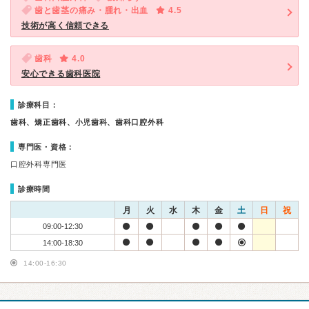
歯と歯茎の痛み・腫れ・出血
4.5
技術が高く信頼できる
歯科
4.0
安心できる歯科医院
診療科目：
歯科、矯正歯科、小児歯科、歯科口腔外科
専門医・資格：
口腔外科専門医
診療時間
月
火
水
木
金
土
日
祝
09:00-12:30
14:00-18:30
14:00-16:30