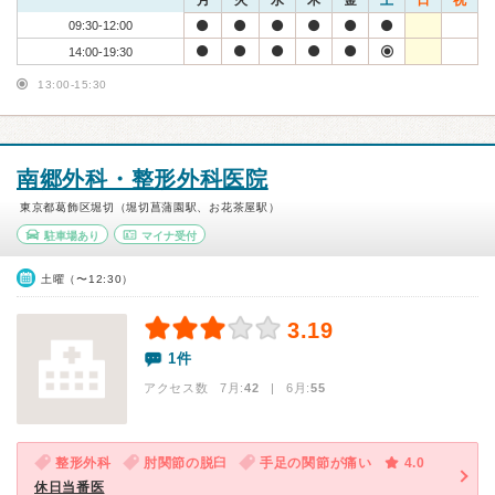
月
火
水
木
金
土
日
祝
09:30-12:00
14:00-19:30
13:00-15:30
南郷外科・整形外科医院
東京都葛飾区堀切（堀切菖蒲園駅、お花茶屋駅）
駐車場あり
マイナ受付
土曜（〜12:30）
3.19
1件
アクセス数 7月:
42
| 6月:
55
整形外科
肘関節の脱臼
手足の関節が痛い
4.0
休日当番医