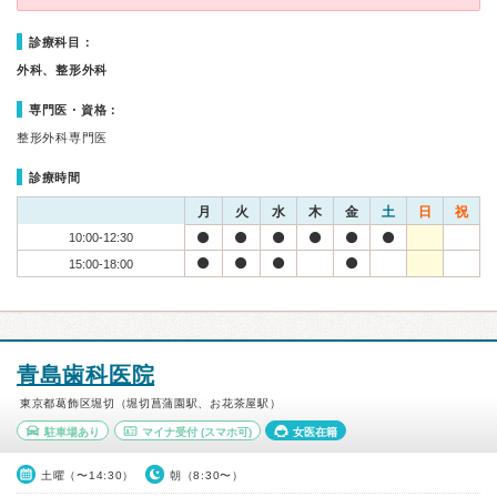
診療科目：
外科、整形外科
専門医・資格：
整形外科専門医
診療時間
月
火
水
木
金
土
日
祝
10:00-12:30
15:00-18:00
青島歯科医院
東京都葛飾区堀切（堀切菖蒲園駅、お花茶屋駅）
駐車場あり
マイナ受付
(スマホ可)
女医在籍
土曜（〜14:30）
朝（8:30〜）