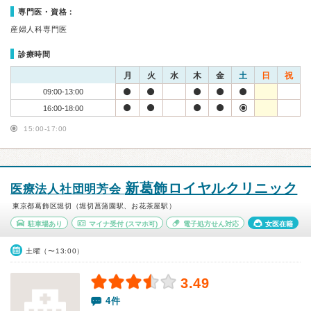
専門医・資格：
産婦人科専門医
診療時間
月
火
水
木
金
土
日
祝
09:00-13:00
16:00-18:00
15:00-17:00
新葛飾ロイヤルクリニック
医療法人社団明芳会
東京都葛飾区堀切（堀切菖蒲園駅、お花茶屋駅）
駐車場あり
マイナ受付
(スマホ可)
電子処方せん対応
女医在籍
土曜（〜13:00）
3.49
4件