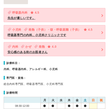
呼吸器内科
4.5
先生が優しいです。
小児科
発熱（子供）・咳・呼吸困難（子供）
4.5
呼吸器専門の内科、小児科クリニックです
内科
かぜ
発熱
4.0
安心感のある街のお医者さん
診療科目：
内科、呼吸器内科、アレルギー科、小児科
専門医・資格：
総合内科専門医、呼吸器専門医、小児科専門医
診療時間
月
火
水
木
金
土
日
祝
08:30-12:00