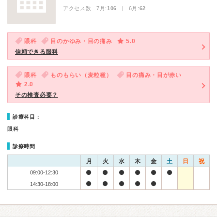
アクセス数 7月:
106
| 6月:
62
眼科
目のかゆみ・目の痛み
5.0
信頼できる眼科
眼科
ものもらい（麦粒種）
目の痛み・目が赤い
2.0
その検査必要？
診療科目：
眼科
診療時間
月
火
水
木
金
土
日
祝
09:00-12:30
14:30-18:00