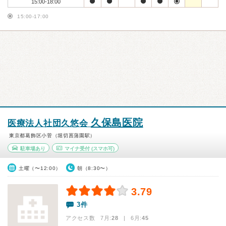
15:00-18:00
15:00-17:00
久保島医院
医療法人社団久悠会
東京都葛飾区小菅（堀切菖蒲園駅）
駐車場あり
マイナ受付
(スマホ可)
土曜（〜12:00）
朝（8:30〜）
3.79
3件
アクセス数 7月:
28
| 6月:
45