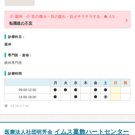
眼科
目の痛み・目の疲れ・目がチラチラする
4.5
転職後の不安
診療科目：
眼科
専門医・資格：
眼科専門医
診療時間
月
火
水
木
金
土
日
祝
09:00-12:00
14:00-18:00
14:00-17:00
イムス葛飾ハートセンター
医療法人社団明芳会