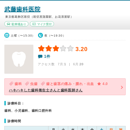
武藤歯科医院
東京都葛飾区堀切（堀切菖蒲園駅、お花茶屋駅）
駐車場あり
マイナ受付
土曜（〜15:30）
夜（〜19:30）
3.20
1件
アクセス数 7月:
1
| 6月:
20
歯科
虫歯
歯と歯茎の痛み・腫れ・出血
4.0
ハキハキした歯科衛生士さんと歯科医師さん
診療科目：
歯科、小児歯科、歯科口腔外科
診療時間