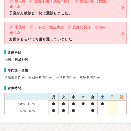
婦人科
生理不順（月経不順）
生理不順（女性）
4.0
子宮がん検診と一緒に受診しました。
小児科
アトピー性皮膚炎
皮膚の発疹・かゆみ
4.0
お薬をもらいに何度も通っていました
診療科目：
内科、形成外科
専門医・資格：
循環器専門医、形成外科専門医、小児科専門医、麻酔科専門医
診療時間
月
火
水
木
金
土
日
祝
08:30-11:30
15:30-18:30