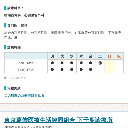
診療科目：
循環器内科、心臓血管外科
専門医・資格：
総合内科専門医、外科専門医、循環器専門医、心臓血管外科専門医、不整脈専
門医、麻…
診療時間
月
火
水
木
金
土
日
祝
09:00-13:00
14:00-17:00
09:00-12:00
治療実績
この病院の治療実績を見る
東京葛飾医療生活協同組合 下千葉診療所
東京都葛飾区堀切（堀切菖蒲園駅）