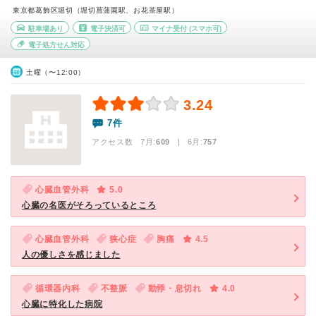
東京都葛飾区堀切（堀切菖蒲園駅、お花茶屋駅）
駐車場あり
電子決済可
マイナ受付
(スマホ可)
電子処方せん対応
土曜（〜12:00）
3.24
7件
アクセス数 7月:
609
| 6月:
757
心臓血管外科
5.0
心臓の名医がそろっているところ
心臓血管外科
狭心症
胸痛
4.5
人の優しさを感じました
循環器内科
不整脈
動悸・息切れ
4.0
心臓に特化した病院