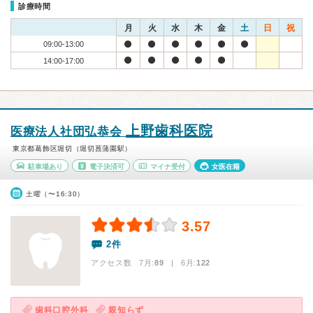
診療時間
月
火
水
木
金
土
日
祝
09:00-13:00
14:00-17:00
上野歯科医院
医療法人社団弘恭会
東京都葛飾区堀切（堀切菖蒲園駅）
駐車場あり
電子決済可
マイナ受付
女医在籍
土曜（〜16:30）
3.57
2件
アクセス数 7月:
89
| 6月:
122
歯科口腔外科
親知らず