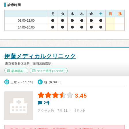
診療時間
月
火
水
木
金
土
日
祝
09:00-12:00
14:00-18:00
伊藤メディカルクリニック
東京都葛飾区堀切（堀切菖蒲園駅）
駐車場あり
マイナ受付
(スマホ可)
土曜（〜11:30）
朝（8:30〜）
3.45
2件
アクセス数 7月:
21
| 6月:
40