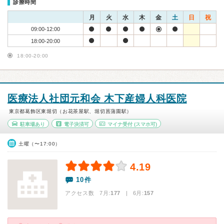
診療時間
月
火
水
木
金
土
日
祝
09:00-12:00
18:00-20:00
18:00-20:00
医療法人社団元和会 木下産婦人科医院
東京都葛飾区東堀切（お花茶屋駅、堀切菖蒲園駅）
駐車場あり
電子決済可
マイナ受付
(スマホ可)
土曜（〜17:00）
4.19
10件
アクセス数 7月:
177
| 6月:
157