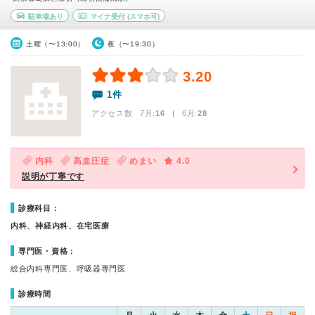
駐車場あり
マイナ受付
(スマホ可)
土曜（〜13:00）
夜（〜19:30）
3.20
1件
アクセス数 7月:
16
| 6月:
28
内科
高血圧症
めまい
4.0
説明が丁寧です
診療科目：
内科、神経内科、在宅医療
専門医・資格：
総合内科専門医、呼吸器専門医
診療時間