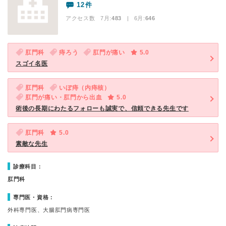
12件
アクセス数 7月:
483
| 6月:
646
肛門科
痔ろう
肛門が痛い
5.0
スゴイ名医
肛門科
いぼ痔（内痔核）
肛門が痛い・肛門から出血
5.0
術後の長期にわたるフォローも誠実で、信頼できる先生です
肛門科
5.0
素敵な先生
診療科目：
肛門科
専門医・資格：
外科専門医、大腸肛門病専門医