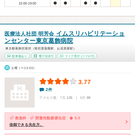
15:00-19:00
イムスリハビリテーショ
医療法人社団 明芳会
ンセンター東京葛飾病院
東京都葛飾区堀切（堀切菖蒲園駅、お花茶屋駅）
駐車場あり
電子決済可
マイナ受付
(スマホ可)
土曜（〜13:00）
3.77
2件
アクセス数 7月:
125
| 6月:
99
救急科
閉塞性動脈硬化症
5.0
信頼できる先生方。