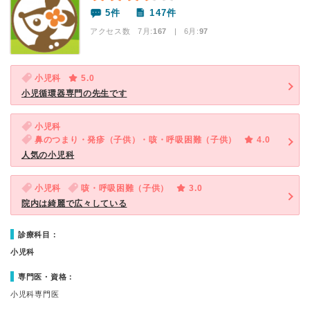
5件
147件
アクセス数 7月:
167
| 6月:
97
小児科
5.0
小児循環器専門の先生です
小児科
鼻のつまり・発疹（子供）・咳・呼吸困難（子供）
4.0
人気の小児科
小児科
咳・呼吸困難（子供）
3.0
院内は綺麗で広々している
診療科目：
小児科
専門医・資格：
小児科専門医