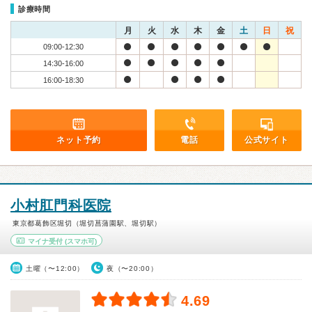
診療時間
月
火
水
木
金
土
日
祝
09:00-12:30
14:30-16:00
16:00-18:30
ネット予約
電話
公式サイト
小村肛門科医院
東京都葛飾区堀切（堀切菖蒲園駅、堀切駅）
マイナ受付
(スマホ可)
土曜（〜12:00）
夜（〜20:00）
4.69