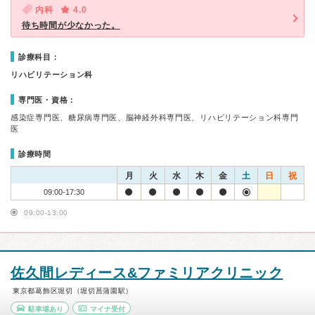
内科
4.0
待ち時間が少なかった。
診療科目：
リハビリテーション科
専門医・資格：
感染症専門医、糖尿病専門医、脳神経外科専門医、リハビリテーション科専門
医
診療時間
月
火
水
木
金
土
日
祝
09:00-17:30
09:00-13:00
佐久間レディース&ファミリアクリニック
東京都葛飾区堀切（堀切菖蒲園駅）
駐車場あり
マイナ受付