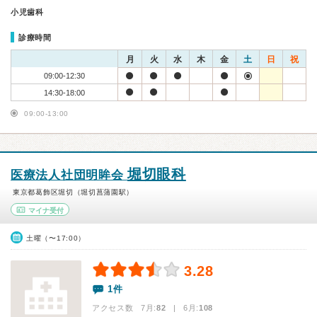
小児歯科
診療時間
月
火
水
木
金
土
日
祝
09:00-12:30
14:30-18:00
09:00-13:00
堀切眼科
医療法人社団明眸会
東京都葛飾区堀切（堀切菖蒲園駅）
マイナ受付
土曜（〜17:00）
3.28
1件
アクセス数 7月:
82
| 6月:
108