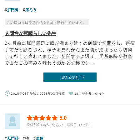
肛門科
痔ろう
この口コミは受診から5年以上経過しています。
人間性が素晴らしい先生
2ヶ月前に肛門周辺に膿が溜まり近くの病院で切開をし、痔瘻
手前だと診断され、様子を見ながらまた膿が溜まったら切開
して行くと言われました。切開するに辺り、局所麻酔が激痛
でまたこの痛みを味わうのかと恐怖でし...
続きを読む
2018年03月受診 / 2018年03月投稿
18人が参考になった
5.0
鬼灯640（本人ではない・掲載口コミ4件）
肛門科
痔
血便