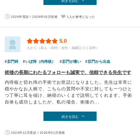
続きを読む
2026年受診 / 2026年03月投稿
1人が参考になった
5.0
ろかく（本人・40代・女性・掲載口コミ10件）
肛門科
いぼ痔（内痔核）
肛門が痛い
肛門から出血
術後の長期にわたるフォローも誠実で、信頼できる先生です
内痔核と切れ痔の手術でお世話になりました。先生は非常に
穏やかなお人柄で、こちらの質問や不安に対しても一つひと
つ丁寧に耳を傾け、納得のいくまで説明してくれます。手術
自体も成功しましたが、私の場合、術後の...
続きを読む
2024年12月受診 / 2026年01月投稿