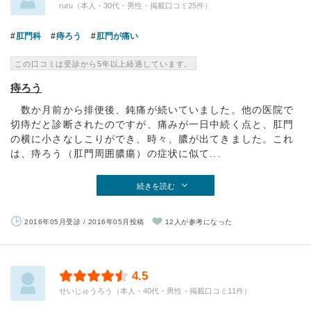
ruru（本人・30代・男性・掲載口コミ25件）
肛門科
痔ろう
肛門が痛い
この口コミは受診から5年以上経過しています。
痔ろう
数か月前から排便後、鈍痛が続いていました。他の医院で
切痔だと診断されたのですが、痛みが一日中続く点と、肛門
の横に小さなしこりができ、時々、膿が出てきました。これ
は、痔ろう（肛門周囲膿瘍）の症状に似て...
続きを読む
2016年05月受診 / 2016年05月投稿
12人が参考になった
4.5
せいじゅうろう（本人・40代・男性・掲載口コミ11件）