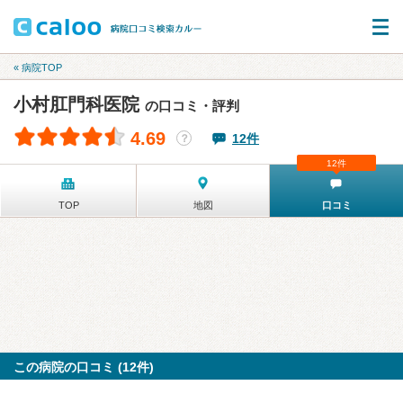
« 病院TOP
小村肛門科医院
の口コミ・評判
4.69
12件
？
12件
TOP
地図
口コミ
この病院の口コミ (12件)