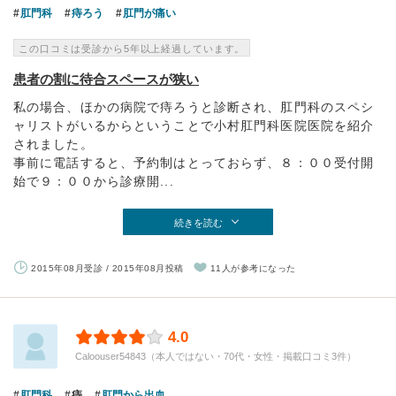
肛門科
痔ろう
肛門が痛い
この口コミは受診から5年以上経過しています。
患者の割に待合スペースが狭い
私の場合、ほかの病院で痔ろうと診断され、肛門科のスペシ
ャリストがいるからということで小村肛門科医院医院を紹介
されました。
事前に電話すると、予約制はとっておらず、８：００受付開
始で９：００から診療開...
続きを読む
2015年08月受診 / 2015年08月投稿
11人が参考になった
4.0
Caloouser54843（本人ではない・70代・女性・掲載口コミ3件）
肛門科
痔
肛門から出血