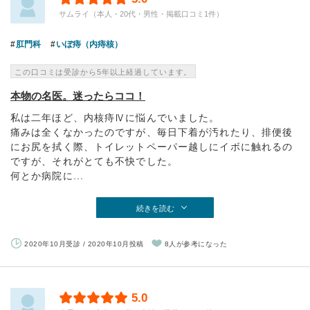
サムライ（本人・20代・男性・掲載口コミ1件）
肛門科
いぼ痔（内痔核）
この口コミは受診から5年以上経過しています。
本物の名医。迷ったらココ！
私は二年ほど、内核痔Ⅳに悩んでいました。
痛みは全くなかったのですが、毎日下着が汚れたり、排便後
にお尻を拭く際、トイレットペーパー越しにイボに触れるの
ですが、それがとても不快でした。
何とか病院に...
続きを読む
2020年10月受診 / 2020年10月投稿
8人が参考になった
5.0