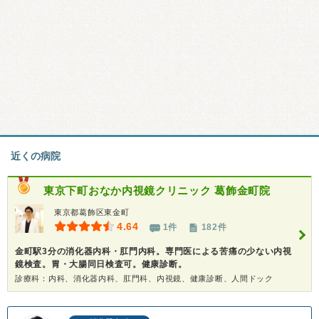
近くの病院
東京下町おなか内視鏡クリニック 葛飾金町院
東京都葛飾区東金町
4.64
1件
182件
金町駅3分の消化器内科・肛門内科。専門医による苦痛の少ない内視
鏡検査。胃・大腸同日検査可。健康診断。
診療科：内科、消化器内科、肛門科、内視鏡、健康診断、人間ドック